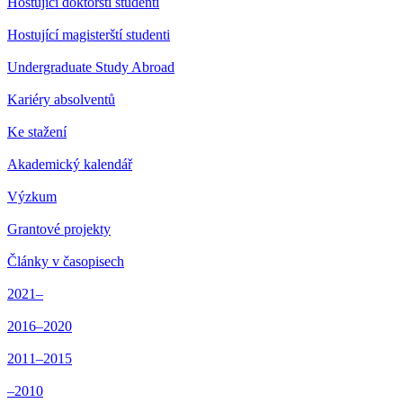
Hostující doktorští studenti
Hostující magisterští studenti
Undergraduate Study Abroad
Kariéry absolventů
Ke stažení
Akademický kalendář
Výzkum
Grantové projekty
Články v časopisech
2021–
2016–2020
2011–2015
–2010