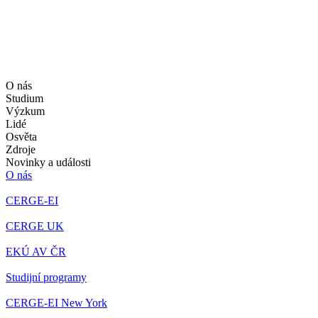
O nás
Studium
Výzkum
Lidé
Osvěta
Zdroje
Novinky a události
O nás
CERGE-EI
CERGE UK
EKÚ AV ČR
Studijní programy
CERGE-EI New York