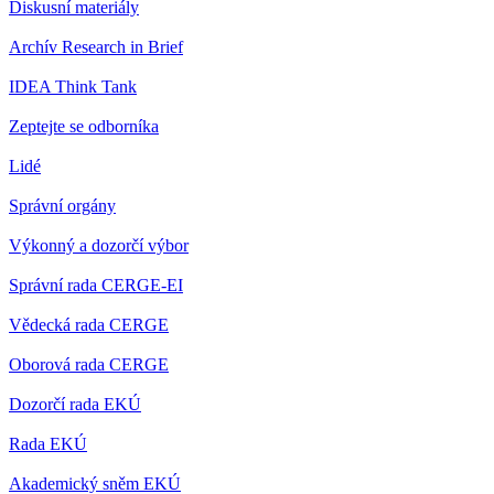
Diskusní materiály
Archív Research in Brief
IDEA Think Tank
Zeptejte se odborníka
Lidé
Správní orgány
Výkonný a dozorčí výbor
Správní rada CERGE-EI
Vědecká rada CERGE
Oborová rada CERGE
Dozorčí rada EKÚ
Rada EKÚ
Akademický sněm EKÚ