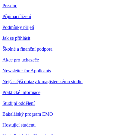
Pre-doc
Přijímací řízení
Podmínky přijetí
Jak se přihlásit
Školné a finanční podpora
Akce pro uchazeče
Newsletter for Applicants
Nejčastější dotazy k magisterskému studiu
Praktické informace
Studijní oddělení
Bakalářský program EMO
Hostující studenti