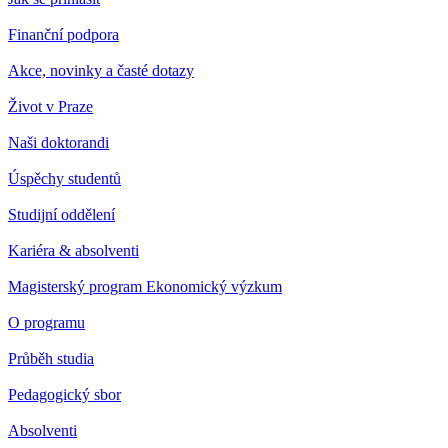
Finanční podpora
Akce, novinky a časté dotazy
Život v Praze
Naši doktorandi
Úspěchy studentů
Studijní oddělení
Kariéra & absolventi
Magisterský program Ekonomický výzkum
O programu
Průběh studia
Pedagogický sbor
Absolventi