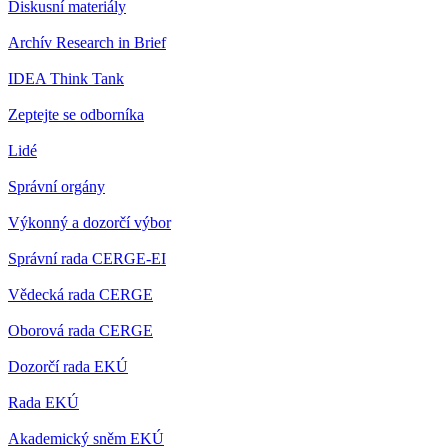
Diskusní materiály
Archív Research in Brief
IDEA Think Tank
Zeptejte se odborníka
Lidé
Správní orgány
Výkonný a dozorčí výbor
Správní rada CERGE-EI
Vědecká rada CERGE
Oborová rada CERGE
Dozorčí rada EKÚ
Rada EKÚ
Akademický sněm EKÚ