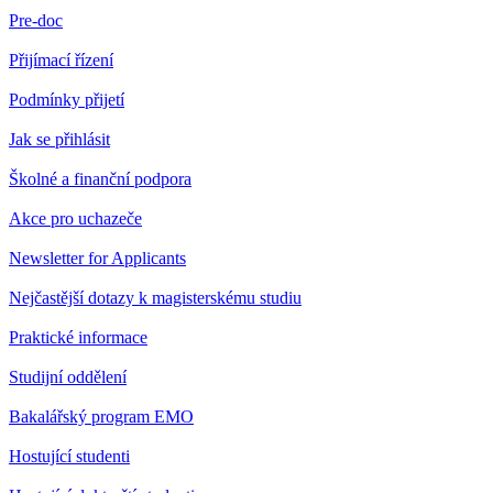
Pre-doc
Přijímací řízení
Podmínky přijetí
Jak se přihlásit
Školné a finanční podpora
Akce pro uchazeče
Newsletter for Applicants
Nejčastější dotazy k magisterskému studiu
Praktické informace
Studijní oddělení
Bakalářský program EMO
Hostující studenti