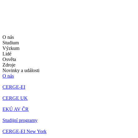
O nás
Studium
Výzkum
Lidé
Osvěta
Zdroje
Novinky a události
O nás
CERGE-EI
CERGE UK
EKÚ AV ČR
Studijní programy
CERGE-EI New York