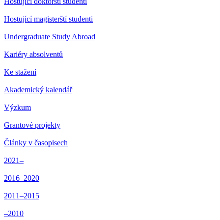
Hostující doktorští studenti
Hostující magisterští studenti
Undergraduate Study Abroad
Kariéry absolventů
Ke stažení
Akademický kalendář
Výzkum
Grantové projekty
Články v časopisech
2021–
2016–2020
2011–2015
–2010