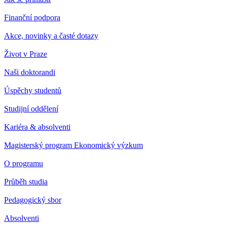
Finanční podpora
Akce, novinky a časté dotazy
Život v Praze
Naši doktorandi
Úspěchy studentů
Studijní oddělení
Kariéra & absolventi
Magisterský program Ekonomický výzkum
O programu
Průběh studia
Pedagogický sbor
Absolventi