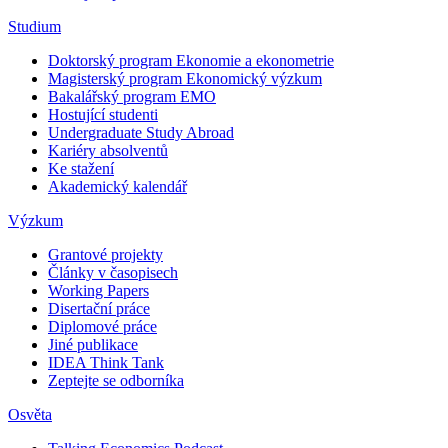
Studium
Doktorský program Ekonomie a ekonometrie
Magisterský program Ekonomický výzkum
Bakalářský program EMO
Hostující studenti
Undergraduate Study Abroad
Kariéry absolventů
Ke stažení
Akademický kalendář
Výzkum
Grantové projekty
Články v časopisech
Working Papers
Disertační práce
Diplomové práce
Jiné publikace
IDEA Think Tank
Zeptejte se odborníka
Osvěta