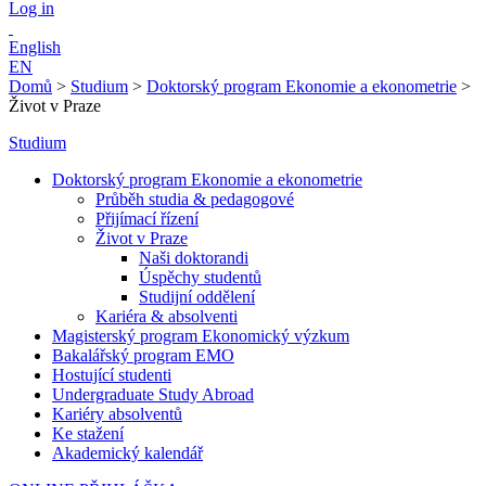
Log in
English
EN
Domů
>
Studium
>
Doktorský program Ekonomie a ekonometrie
>
Život v Praze
Studium
Doktorský program Ekonomie a ekonometrie
Průběh studia & pedagogové
Přijímací řízení
Život v Praze
Naši doktorandi
Úspěchy studentů
Studijní oddělení
Kariéra & absolventi
Magisterský program Ekonomický výzkum
Bakalářský program EMO
Hostující studenti
Undergraduate Study Abroad
Kariéry absolventů
Ke stažení
Akademický kalendář