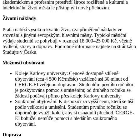
akademickém a profesním prostředí široce rozšířená a kulturní a
intelektuální život města je přístupný i nově příchozím.
Životní náklady
Praha nabízí vysokou kvalitu života za přiměřené náklady ve
srovnání s jinými evropskými hlavními městy. Typické měsíční
výdaje studentů se pohybují v rozmezí 18 000–25 000 Kč, včetně
bydlení, stravy a dopravy. Podrobné informace najdete na stránkách
Studujte v Česku.
Možnosti ubytování
Koleje Karlovy univerzity: Cenově dostupné sdílené
ubytování (cca 4 500 Kč/měsíc) vzdálené asi 30 minut od
CERGE-EI veřejnou dopravou. Studentům prvního ročníku
je poskytována pomoc s umístěním; od druhého ročníku se
žádosti podávají přímo přes koleje Karlovy univerzity.
Soukromé ubytování: K dispozici za vyšší cenu, která se liší
podle velikosti a umístění. Studentům prvního ročníku se
doporučuje využít kolejí, aby si usnadnili přechod. CERGE-
EI bohužel nemůže pomoci s hledáním soukromého
ubytování.
Doprava