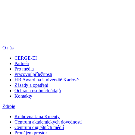
O nás
CERGE-EI
Partneři
Pro média
Pracovní příležitosti
HR Award na Univerzitě Karlově
Zásady a opatření
Ochrana osobních údajů
Kontakty
Zdroje
Knihovna Jana Kmenty
Centrum akademických dovedností
Centrum digitálních médií
Pronájem prostor