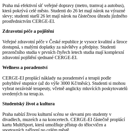
Praha má efektivní síť veřejné dopravy (metro, tramvaj a autobus),
která pokrývá celé město. Studenti do 26 let mají nárok na výrazné
slevy; studenti starší 26 let mají nárok na částečnou úhradu jízdného
prostřednictvím CERGE-EI.
Zdravotní péče a pojištění
Veřejné zdravotní péče v České republice je vysoce kvalitní a široce
dostupná, s malými doplatky za návštěvy a předpisy. Studenti
prezenčního studia v prvních čtyřech letech studia mají komplexní
zdravotní pojištění sjednané CERGE-EI.
Wellness a poradenství
CERGE-EI proplácí náklady na poradenství a terapii podle
pohyblivé stupnice (až do výše 3000 Kč/měsíc). Studenti si mohou
vybrat nezávislé terapeuty, včetně anglicky mluvících poskytovatelů
uvedených na terap.io.
Studentský život a kultura
Praha nabízí živou kulturní scénu se slevami pro studenty v
divadlech, muzeích a na koncertech. CERGE-EI částečně proplácí
kartu MultiSport, která umožňuje přístup do tělocvičen a
sportovních zařízení po celém městě.