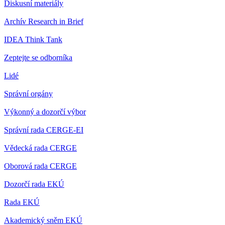
Diskusní materiály
Archív Research in Brief
IDEA Think Tank
Zeptejte se odborníka
Lidé
Správní orgány
Výkonný a dozorčí výbor
Správní rada CERGE-EI
Vědecká rada CERGE
Oborová rada CERGE
Dozorčí rada EKÚ
Rada EKÚ
Akademický sněm EKÚ