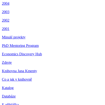
2004
2003
2002
2001
Minulé projekty
PhD Mentoring Program
Economics Discovery Hub
Zdroje
Knihovna Jana Kmenty
Co a jak v knihovně
Katalog
Databáze
E-přihláška