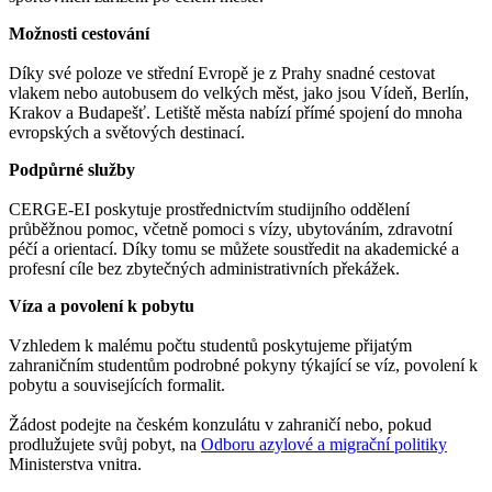
Možnosti cestování
Díky své poloze ve střední Evropě je z Prahy snadné cestovat
vlakem nebo autobusem do velkých měst, jako jsou Vídeň, Berlín,
Krakov a Budapešť. Letiště města nabízí přímé spojení do mnoha
evropských a světových destinací.
Podpůrné služby
CERGE-EI poskytuje prostřednictvím studijního oddělení
průběžnou pomoc, včetně pomoci s vízy, ubytováním, zdravotní
péčí a orientací. Díky tomu se můžete soustředit na akademické a
profesní cíle bez zbytečných administrativních překážek.
Víza a povolení k pobytu
Vzhledem k malému počtu studentů poskytujeme přijatým
zahraničním studentům podrobné pokyny týkající se víz, povolení k
pobytu a souvisejících formalit.
Žádost podejte na českém konzulátu v zahraničí nebo, pokud
prodlužujete svůj pobyt, na
Odboru azylové a migrační politiky
Ministerstva vnitra.