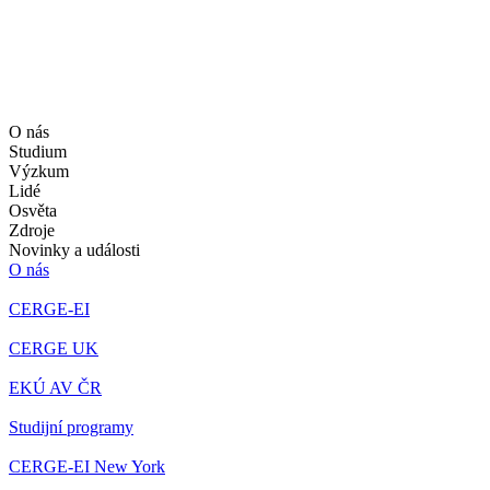
O nás
Studium
Výzkum
Lidé
Osvěta
Zdroje
Novinky a události
O nás
CERGE-EI
CERGE UK
EKÚ AV ČR
Studijní programy
CERGE-EI New York