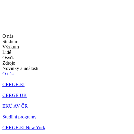
O nás
Studium
Výzkum
Lidé
Osvěta
Zdroje
Novinky a události
O nás
CERGE-EI
CERGE UK
EKÚ AV ČR
Studijní programy
CERGE-EI New York