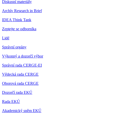
Diskusní materiály
Archív Research in Brief
IDEA Think Tank
Zeptejte se odborníka
Lidé
Správní orgány
Výkonný a dozorčí výbor
Správní rada CERGE-EI
Vědecká rada CERGE
Oborová rada CERGE
Dozorčí rada EKÚ
Rada EKÚ
Akademický sněm EKÚ