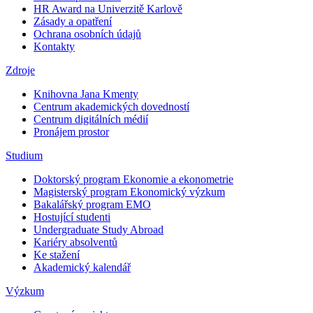
HR Award na Univerzitě Karlově
Zásady a opatření
Ochrana osobních údajů
Kontakty
Zdroje
Knihovna Jana Kmenty
Centrum akademických dovedností
Centrum digitálních médií
Pronájem prostor
Studium
Doktorský program Ekonomie a ekonometrie
Magisterský program Ekonomický výzkum
Bakalářský program EMO
Hostující studenti
Undergraduate Study Abroad
Kariéry absolventů
Ke stažení
Akademický kalendář
Výzkum