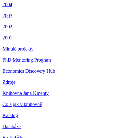
2004
2003
2002
2001
Minulé projekty
PhD Mentoring Program
Economics Discovery Hub
Zdroje
Knihovna Jana Kmenty
Co a jak v knihovně
Katalog
Databáze
E-přihláška