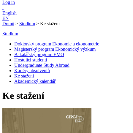
Log in
English
EN
Domů
>
Studium
>
Ke stažení
Studium
Doktorský program Ekonomie a ekonometrie
Magisterský program Ekonomický výzkum
Bakalářský program EMO
Hostující studenti
Undergraduate Study Abroad
Kariéry absolventů
Ke stažení
Akademický kalendář
Ke stažení