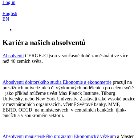
Log in
English
EN
Kariéra našich absolventů
Absolventi
CERGE-EI jsou v současné době zaměstnáni ve více
než 40 zemích světa.
Aboslventi doktorského studia Ekonomie a ekonometrie
pracují na
prestižních univeriztních či výykumných odděleních po celém světě
- jako příklad můžeme uvést Max Planck Institute, Tilburg
University, nebo New York University. Zastávají také vysoké pozice
v mezinárodních organizacích, včetně Světové banky, MMF,
EBRD, OECD, na ministerstvech, v centrálních bankách, tjink-
tancích a v soukromém sektoru.
Absolventi magisterského programu Ekonomický výzkum
a Master