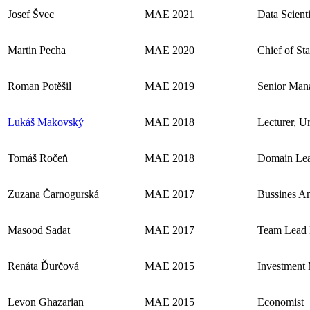
Josef Švec
MAE 2021
Data Scienti
Martin Pecha
MAE 2020
Chief of St
Roman Potěšil
MAE 2019
Senior Mana
Lukáš Makovský
MAE 2018
Lecturer, U
Tomáš Ročeň
MAE 2018
Domain Lead
Zuzana Čarnogurská
MAE 2017
Bussines An
Masood Sadat
MAE 2017
Team Lead 
Renáta Ďurčová
MAE 2015
Investment
Levon Ghazarian
MAE 2015
Economist