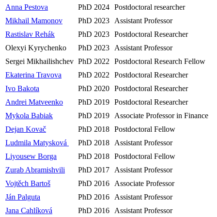
Anna Pestova
PhD 2024
Postdoctoral researcher
Mikhail Mamonov
PhD 2023
Assistant Professor
Rastislav Rehák
PhD 2023
Postdoctoral Researcher
Olexyi Kyrychenko
PhD 2023
Assistant Professor
Sergei Mikhailishchev
PhD 2022
Postdoctoral
Research Fellow
Ekaterina Travova
PhD 2022
Postdoctoral
Researcher
Ivo Bakota
PhD 2020
Postdoctoral Researcher
Andrei Matveenko
PhD 2019
Postdoctoral Researcher
Mykola Babiak
PhD 2019
Associate Professor in Finance
Dejan Kovač
PhD 2018
Postdoctoral Fellow
Ludmila Matysková
PhD 2018
Assistant Professor
Liyousew Borga
PhD 2018
Postdoctoral Fellow
Zurab Abramishvili
PhD 2017
Assistant Professor
Vojtěch Bartoš
PhD 2016
Associate Professor
Ján Palguta
PhD 2016
Assistant Professor
Jana Cahlíková
PhD 2016
Assistant Professor