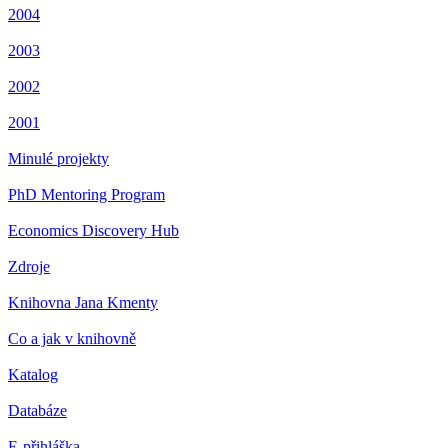
2004
2003
2002
2001
Minulé projekty
PhD Mentoring Program
Economics Discovery Hub
Zdroje
Knihovna Jana Kmenty
Co a jak v knihovně
Katalog
Databáze
E-přihláška