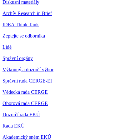
Diskusní materiály
Archív Research in Brief
IDEA Think Tank
Zeptejte se odborníka
Lidé
Správní orgány
Výkonný a dozorčí výbor
Správní rada CERGE-EI
Vědecká rada CERGE
Oborová rada CERGE
Dozorčí rada EKÚ
Rada EKÚ
Akademický sněm EKÚ