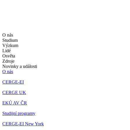
O nás
Studium
Výzkum
Lidé
Osvěta
Zdroje
Novinky a události
O nás
CERGE-EI
CERGE UK
EKÚ AV ČR
Studijní programy
CERGE-EI New York