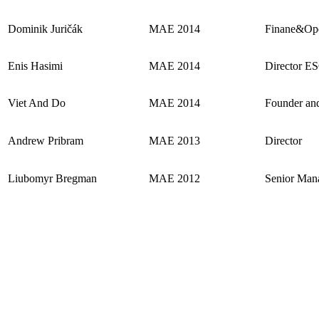
Dominik Juričák
MAE 2014
Finane&Ope
Enis Hasimi
MAE 2014
Director E
Viet And Do
MAE 2014
Founder a
Andrew Pribram
MAE 2013
Director
Liubomyr Bregman
MAE 2012
Senior Man