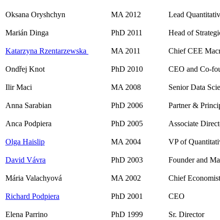
Oksana Oryshchyn
MA 2012
Lead Quantitativ
Marián Dinga
PhD 2011
Head of Strateg
Katarzyna Rzentarzewska
MA 2011
Chief CEE Macr
Ondřej Knot
PhD 2010
CEO and Co-fo
Ilir Maci
MA 2008
Senior Data Scie
Anna Sarabian
PhD 2006
Partner & Princi
Anca Podpiera
PhD 2005
Associate Direc
Olga Haislip
MA 2004
VP of Quantitat
David Vávra
PhD 2003
Founder and Ma
Mária Valachyová
MA 2002
Chief Economis
Richard Podpiera
PhD 2001
CEO
Elena Parrino
PhD 1999
Sr. Director