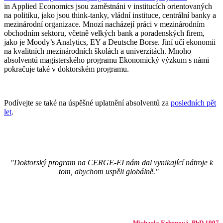
in Applied Economics jsou zaměstnáni v institucích orientovaných
na politiku, jako jsou think-tanky, vládní instituce, centrální banky a
mezinárodní organizace. Mnozí nacházejí práci v mezinárodním
obchodním sektoru, včetně velkých bank a poradenských firem,
jako je Moody’s Analytics, EY a Deutsche Borse. Jiní učí ekonomii
na kvalitních mezinárodních školách a univerzitách. Mnoho
absolventů magisterského programu Ekonomický výzkum s námi
pokračuje také v doktorském programu.
Podívejte se také na úspěšné uplatnění absolventů za
posledních pět
let
.
"Doktorský program na CERGE-EI nám dal vynikající nátroje k
tom, abychom uspěli globálně."
Michaela Erbenová, PhD 1997