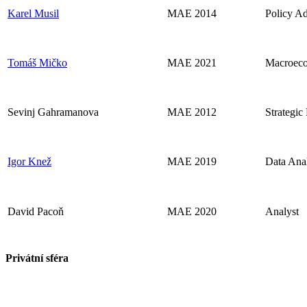
Karel Musil
MAE 2014
Policy A
Tomáš Mičko
MAE 2021
Macroeco
Sevinj Gahramanova
MAE 2012
Strategi
Igor Knež
MAE 2019
Data Ana
David Pacoň
MAE 2020
Analyst
Privátní sféra