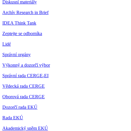
Diskusní materiály
Archív Research in Brief
IDEA Think Tank
Zeptejte se odborníka
Lidé
Správní orgány
Výkonný a dozorčí výbor
Správní rada CERGE-EI
Vědecká rada CERGE
Oborová rada CERGE
Dozorčí rada EKÚ
Rada EKÚ
Akademický sněm EKÚ