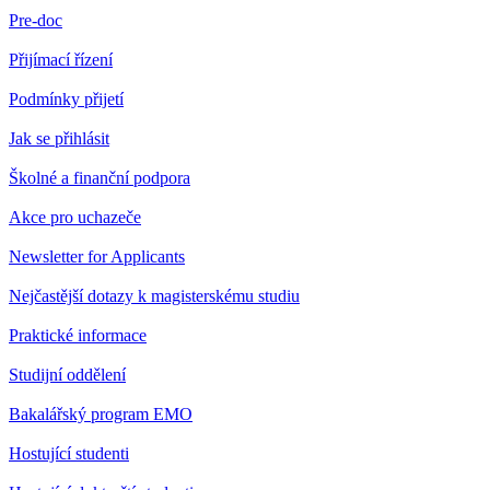
Pre-doc
Přijímací řízení
Podmínky přijetí
Jak se přihlásit
Školné a finanční podpora
Akce pro uchazeče
Newsletter for Applicants
Nejčastější dotazy k magisterskému studiu
Praktické informace
Studijní oddělení
Bakalářský program EMO
Hostující studenti