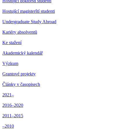
Hostující doktorští studenti
Hostující magisterští studenti
Undergraduate Study Abroad
Kariéry absolventů
Ke stažení
Akademický kalendář
Výzkum
Grantové projekty
Články v časopisech
2021–
2016–2020
2011–2015
–2010