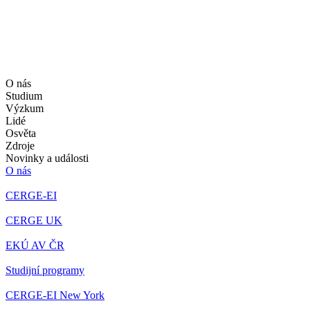
O nás
Studium
Výzkum
Lidé
Osvěta
Zdroje
Novinky a události
O nás
CERGE-EI
CERGE UK
EKÚ AV ČR
Studijní programy
CERGE-EI New York