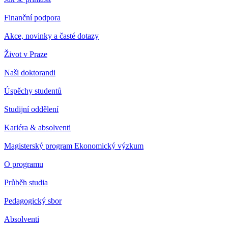
Finanční podpora
Akce, novinky a časté dotazy
Život v Praze
Naši doktorandi
Úspěchy studentů
Studijní oddělení
Kariéra & absolventi
Magisterský program Ekonomický výzkum
O programu
Průběh studia
Pedagogický sbor
Absolventi