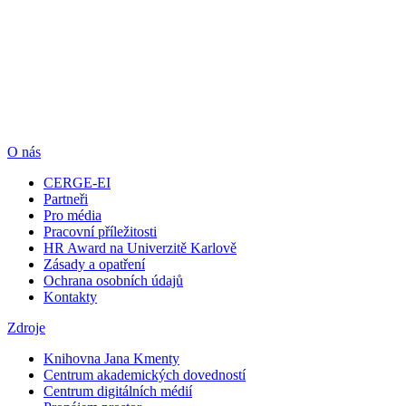
O nás
CERGE-EI
Partneři
Pro média
Pracovní příležitosti
HR Award na Univerzitě Karlově
Zásady a opatření
Ochrana osobních údajů
Kontakty
Zdroje
Knihovna Jana Kmenty
Centrum akademických dovedností
Centrum digitálních médií