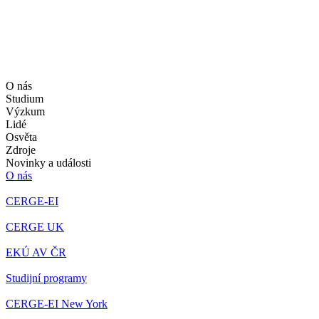
O nás
Studium
Výzkum
Lidé
Osvěta
Zdroje
Novinky a události
O nás
CERGE-EI
CERGE UK
EKÚ AV ČR
Studijní programy
CERGE-EI New York