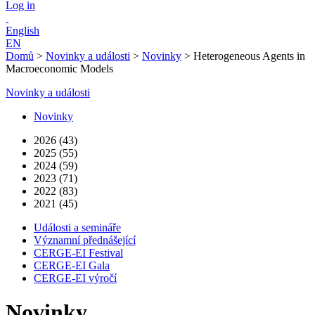
Log in
English
EN
Domů
>
Novinky a události
>
Novinky
>
Heterogeneous Agents in
Macroeconomic Models
Novinky a události
Novinky
2026 (43)
2025 (55)
2024 (59)
2023 (71)
2022 (83)
2021 (45)
Události a semináře
Významní přednášející
CERGE-EI Festival
CERGE-EI Gala
CERGE-EI výročí
Novinky