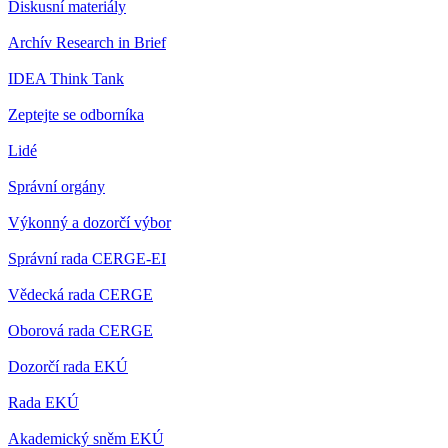
Diskusní materiály
Archív Research in Brief
IDEA Think Tank
Zeptejte se odborníka
Lidé
Správní orgány
Výkonný a dozorčí výbor
Správní rada CERGE-EI
Vědecká rada CERGE
Oborová rada CERGE
Dozorčí rada EKÚ
Rada EKÚ
Akademický sněm EKÚ