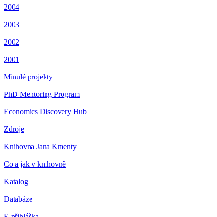
2004
2003
2002
2001
Minulé projekty
PhD Mentoring Program
Economics Discovery Hub
Zdroje
Knihovna Jana Kmenty
Co a jak v knihovně
Katalog
Databáze
E-přihláška