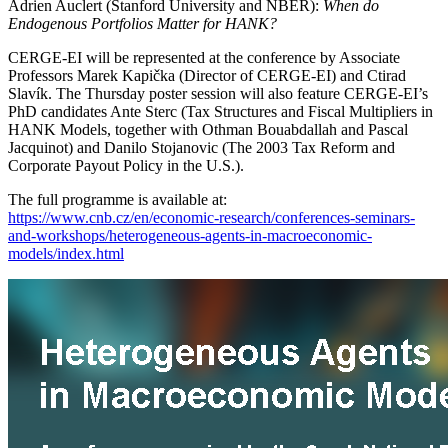
Adrien Auclert (Stanford University and NBER):
When do
Endogenous Portfolios Matter for HANK?
CERGE-EI will be represented at the conference by Associate
Professors Marek Kapička (Director of CERGE-EI) and Ctirad
Slavík. The Thursday poster session will also feature CERGE-EI’s
PhD candidates Ante Sterc (Tax Structures and Fiscal Multipliers in
HANK Models, together with Othman Bouabdallah and Pascal
Jacquinot) and Danilo Stojanovic (The 2003 Tax Reform and
Corporate Payout Policy in the U.S.).
The full programme is available at:
https://www.cnb.cz/en/economic-research/conferences-seminars-
and-workshops/heterogeneous-agents-in-macroeconomic-
models/index.html