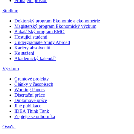
Pronájem prostor
Studium
Doktorský program Ekonomie a ekonometrie
Magisterský program Ekonomický výzkum
Bakalářský program EMO
Hostující studenti
Undergraduate Study Abroad
Kariéry absolventů
Ke stažení
Akademický kalendář
Výzkum
Grantové projekty
Články v časopisech
Working Papers
Disertační práce
Diplomové práce
Jiné publikace
IDEA Think Tank
Zeptejte se odborníka
Osvěta