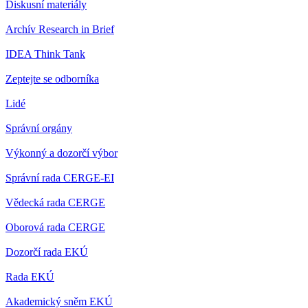
Diskusní materiály
Archív Research in Brief
IDEA Think Tank
Zeptejte se odborníka
Lidé
Správní orgány
Výkonný a dozorčí výbor
Správní rada CERGE-EI
Vědecká rada CERGE
Oborová rada CERGE
Dozorčí rada EKÚ
Rada EKÚ
Akademický sněm EKÚ