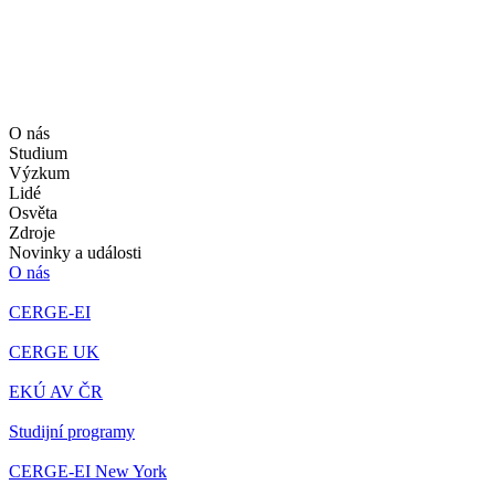
O nás
Studium
Výzkum
Lidé
Osvěta
Zdroje
Novinky a události
O nás
CERGE-EI
CERGE UK
EKÚ AV ČR
Studijní programy
CERGE-EI New York