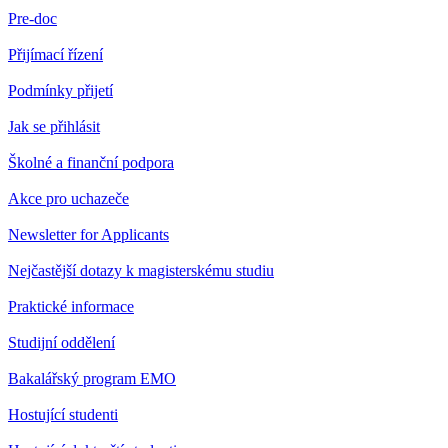
Pre-doc
Přijímací řízení
Podmínky přijetí
Jak se přihlásit
Školné a finanční podpora
Akce pro uchazeče
Newsletter for Applicants
Nejčastější dotazy k magisterskému studiu
Praktické informace
Studijní oddělení
Bakalářský program EMO
Hostující studenti