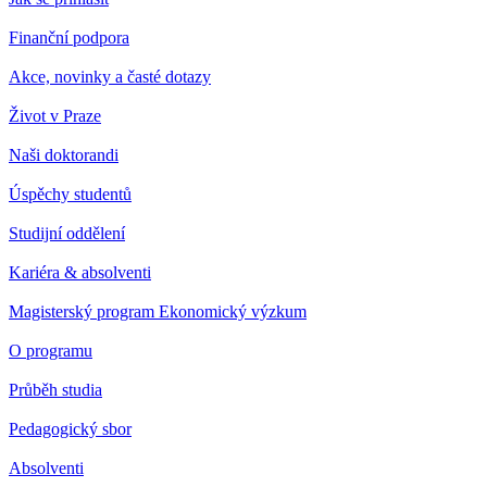
Finanční podpora
Akce, novinky a časté dotazy
Život v Praze
Naši doktorandi
Úspěchy studentů
Studijní oddělení
Kariéra & absolventi
Magisterský program Ekonomický výzkum
O programu
Průběh studia
Pedagogický sbor
Absolventi