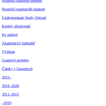
Hostující doktorští studenti
Hostující magisterští studenti
Undergraduate Study Abroad
Kariéry absolventů
Ke stažení
Akademický kalendář
Výzkum
Grantové projekty
Články v časopisech
2021–
2016–2020
2011–2015
–2010