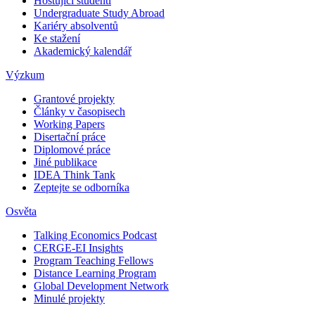
Hostující studenti
Undergraduate Study Abroad
Kariéry absolventů
Ke stažení
Akademický kalendář
Výzkum
Grantové projekty
Články v časopisech
Working Papers
Disertační práce
Diplomové práce
Jiné publikace
IDEA Think Tank
Zeptejte se odborníka
Osvěta
Talking Economics Podcast
CERGE-EI Insights
Program Teaching Fellows
Distance Learning Program
Global Development Network
Minulé projekty