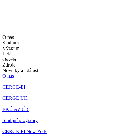
O nás
Studium
Výzkum
Lidé
Osvěta
Zdroje
Novinky a události
O nás
CERGE-EI
CERGE UK
EKÚ AV ČR
Studijní programy
CERGE-EI New York