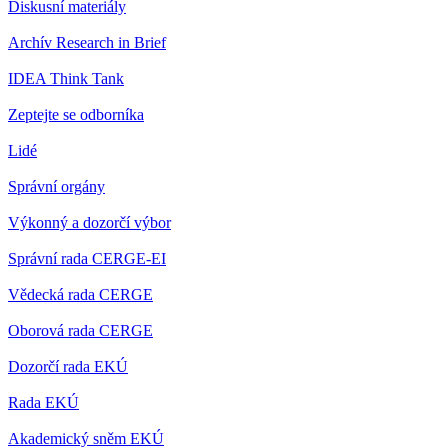
Diskusní materiály
Archív Research in Brief
IDEA Think Tank
Zeptejte se odborníka
Lidé
Správní orgány
Výkonný a dozorčí výbor
Správní rada CERGE-EI
Vědecká rada CERGE
Oborová rada CERGE
Dozorčí rada EKÚ
Rada EKÚ
Akademický sněm EKÚ