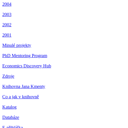
2004
2003
2002
2001
Minulé projekty
PhD Mentoring Program
Economics Discovery Hub
Zdroje
Knihovna Jana Kmenty
Co a jak v knihovně
Katalog
Databáze
E-přihláška