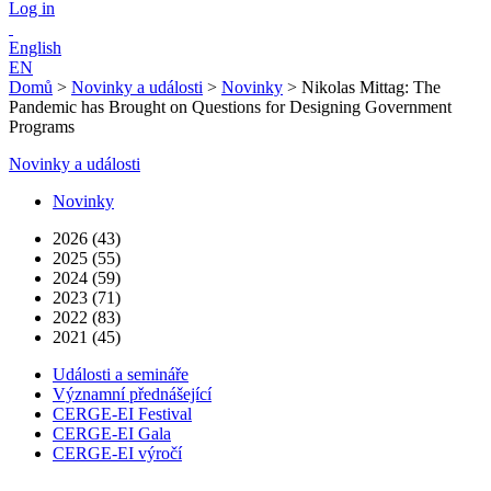
Log in
English
EN
Domů
>
Novinky a události
>
Novinky
>
Nikolas Mittag: The
Pandemic has Brought on Questions for Designing Government
Programs
Novinky a události
Novinky
2026 (43)
2025 (55)
2024 (59)
2023 (71)
2022 (83)
2021 (45)
Události a semináře
Významní přednášející
CERGE-EI Festival
CERGE-EI Gala
CERGE-EI výročí