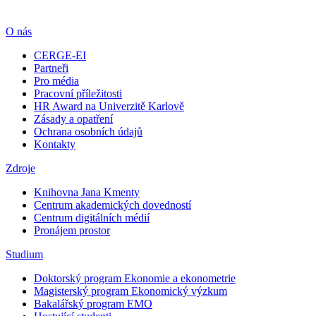
O nás
CERGE-EI
Partneři
Pro média
Pracovní příležitosti
HR Award na Univerzitě Karlově
Zásady a opatření
Ochrana osobních údajů
Kontakty
Zdroje
Knihovna Jana Kmenty
Centrum akademických dovedností
Centrum digitálních médií
Pronájem prostor
Studium
Doktorský program Ekonomie a ekonometrie
Magisterský program Ekonomický výzkum
Bakalářský program EMO