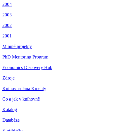
2004
2003
2002
2001
Minulé projekty
PhD Mentoring Program
Economics Discovery Hub
Zdroje
Knihovna Jana Kmenty
Co a jak v knihovně
Katalog
Databáze
E-přihláška