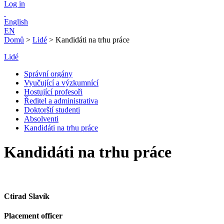
Log in
English
EN
Domů
>
Lidé
>
Kandidáti na trhu práce
Lidé
Správní orgány
Vyučující a výzkumnící
Hostující profesoři
Ředitel a administrativa
Doktorští studenti
Absolventi
Kandidáti na trhu práce
Kandidáti na trhu práce
Ctirad Slavík
Placement officer