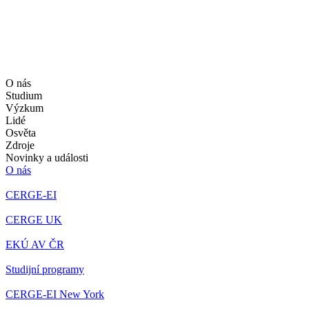
O nás
Studium
Výzkum
Lidé
Osvěta
Zdroje
Novinky a události
O nás
CERGE-EI
CERGE UK
EKÚ AV ČR
Studijní programy
CERGE-EI New York