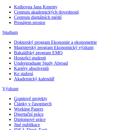
Knihovna Jana Kmenty
Centrum akademických dovedností
Centrum digitálních médií
Pronájem prostor
Studium
Doktorský program Ekonomie a ekonometrie
Magisterský program Ekonomický výzkum
Bakalářský program EMO
Hostující studenti
Undergraduate Study Abroad
Kariéry absolventů
Ke stažení
Akademický kalendář
Výzkum
Grantové projekty
Články v časopisech
Working Papers
Disertační práce
Diplomové práce
Jiné publikace
IDEA Think Tank