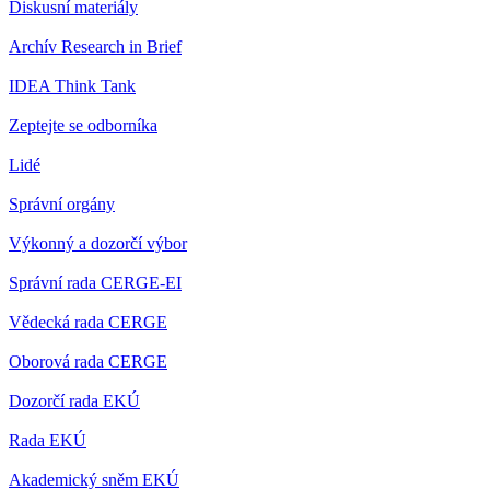
Diskusní materiály
Archív Research in Brief
IDEA Think Tank
Zeptejte se odborníka
Lidé
Správní orgány
Výkonný a dozorčí výbor
Správní rada CERGE-EI
Vědecká rada CERGE
Oborová rada CERGE
Dozorčí rada EKÚ
Rada EKÚ
Akademický sněm EKÚ