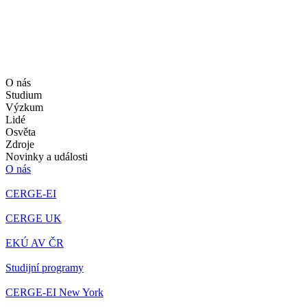
O nás
Studium
Výzkum
Lidé
Osvěta
Zdroje
Novinky a události
O nás
CERGE-EI
CERGE UK
EKÚ AV ČR
Studijní programy
CERGE-EI New York