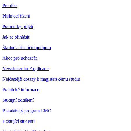
Pre-doc
Přijímací řízení
Podmínky přijetí
Jak se přihlásit
Školné a finanční podpora
Akce pro uchazeče
Newsletter for Applicants
Nejčastější dotazy k magisterskému studiu
Praktické informace
Studijní oddělení
Bakalářský program EMO
Hostující studenti