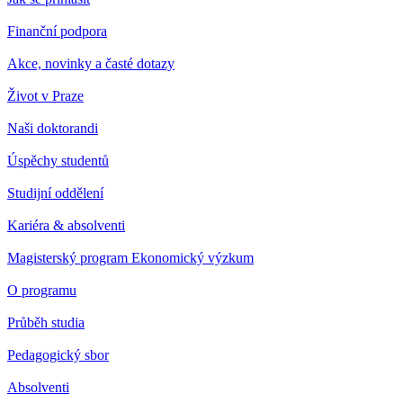
Finanční podpora
Akce, novinky a časté dotazy
Život v Praze
Naši doktorandi
Úspěchy studentů
Studijní oddělení
Kariéra & absolventi
Magisterský program Ekonomický výzkum
O programu
Průběh studia
Pedagogický sbor
Absolventi