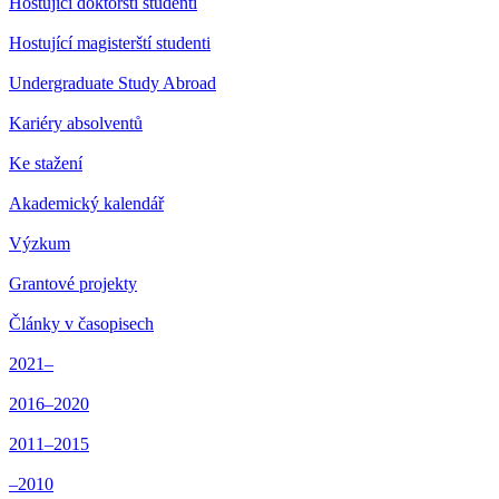
Hostující doktorští studenti
Hostující magisterští studenti
Undergraduate Study Abroad
Kariéry absolventů
Ke stažení
Akademický kalendář
Výzkum
Grantové projekty
Články v časopisech
2021–
2016–2020
2011–2015
–2010