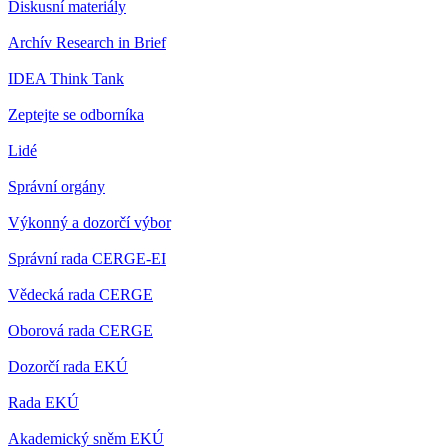
Diskusní materiály
Archív Research in Brief
IDEA Think Tank
Zeptejte se odborníka
Lidé
Správní orgány
Výkonný a dozorčí výbor
Správní rada CERGE-EI
Vědecká rada CERGE
Oborová rada CERGE
Dozorčí rada EKÚ
Rada EKÚ
Akademický sněm EKÚ