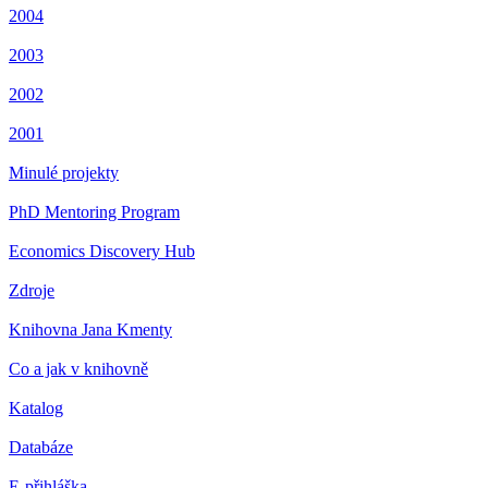
2004
2003
2002
2001
Minulé projekty
PhD Mentoring Program
Economics Discovery Hub
Zdroje
Knihovna Jana Kmenty
Co a jak v knihovně
Katalog
Databáze
E-přihláška