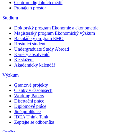
Centrum digitálních médií
Pronájem prostor
Studium
Doktorský program Ekonomie a ekonometrie
Magisterský program Ekonomický výzkum
Bakalářský program EMO
Hostující studenti
Undergraduate Study Abroad
Kariéry absolventů
Ke stažení
Akademický kalendář
Výzkum
Grantové projekty
Články v časopisech
Working Papers
Disertační práce
Diplomové práce
Jiné publikace
IDEA Think Tank
Zeptejte se odborníka