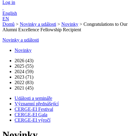
Log in
English
EN
Domů
>
Novinky a události
>
Novinky
>
Congratulations to Our
Alumni Excellence Fellowship Recipient
Novinky a události
Novinky
2026 (43)
2025 (55)
2024 (59)
2023 (71)
2022 (83)
2021 (45)
Události a semináře
Významní přednášející
CERGE-EI Festival
CERGE-EI Gala
CERGE-EI výročí
Novinky