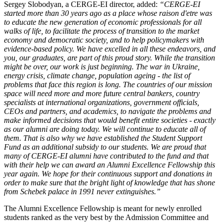
Sergey Slobodyan, a CERGE-EI director, added:
“CERGE-EI
started more than 30 years ago as a place whose raison d'etre was
to educate the new generation of economic professionals for all
walks of life, to facilitate the process of transition to the market
economy and democratic society, and to help policymakers with
evidence-based policy. We have excelled in all these endeavors, and
you, our graduates, are part of this proud story.
While the transition
might be over, our work is just beginning. The war in Ukraine,
energy crisis, climate change, population ageing - the list of
problems that face this region is long. The countries of our mission
space will need more and more future central bankers, country
specialists at international organizations, government officials,
CEOs and partners, and academics, to navigate the problems and
make informed decisions that would benefit entire societies - exactly
as our alumni are doing today. We will continue to educate all of
them. That is also why we have established the Student Support
Fund as an additional subsidy to our students. We are proud that
many of CERGE-EI alumni have contributed to the fund and that
with their help we can award an Alumni Excellence Fellowship this
year again. We hope for their continuous support and donations in
order to make sure that the bright light of knowledge that has shone
from Schebek palace in 1991 never extinguishes.”
The Alumni Excellence Fellowship is meant for newly enrolled
students ranked as the very best by the Admission Committee and