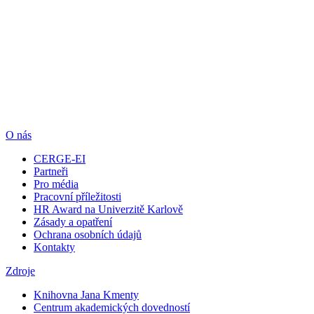
O nás
CERGE-EI
Partneři
Pro média
Pracovní příležitosti
HR Award na Univerzitě Karlově
Zásady a opatření
Ochrana osobních údajů
Kontakty
Zdroje
Knihovna Jana Kmenty
Centrum akademických dovedností