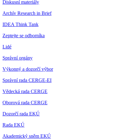
Diskusní materiály
Archív Research in Brief
IDEA Think Tank
Zeptejte se odborníka
Lidé
Správní orgány
Výkonný a dozorčí výbor
Správní rada CERGE-EI
Vědecká rada CERGE
Oborová rada CERGE
Dozorčí rada EKÚ
Rada EKÚ
Akademický sněm EKÚ