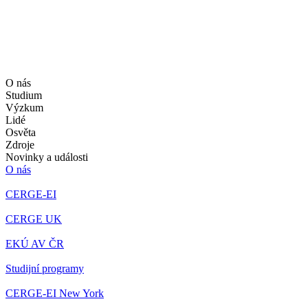
O nás
Studium
Výzkum
Lidé
Osvěta
Zdroje
Novinky a události
O nás
CERGE-EI
CERGE UK
EKÚ AV ČR
Studijní programy
CERGE-EI New York