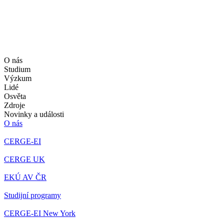
O nás
Studium
Výzkum
Lidé
Osvěta
Zdroje
Novinky a události
O nás
CERGE-EI
CERGE UK
EKÚ AV ČR
Studijní programy
CERGE-EI New York