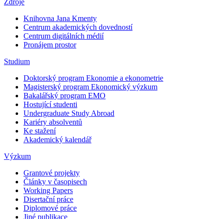
Zdroje
Knihovna Jana Kmenty
Centrum akademických dovedností
Centrum digitálních médií
Pronájem prostor
Studium
Doktorský program Ekonomie a ekonometrie
Magisterský program Ekonomický výzkum
Bakalářský program EMO
Hostující studenti
Undergraduate Study Abroad
Kariéry absolventů
Ke stažení
Akademický kalendář
Výzkum
Grantové projekty
Články v časopisech
Working Papers
Disertační práce
Diplomové práce
Jiné publikace