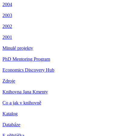
2004
2003
2002
2001
Minulé projekty
PhD Mentoring Program
Economics Discovery Hub
Zdroje
Knihovna Jana Kmenty
Co a jak v knihovně
Katalog
Databáze
E-přihláška