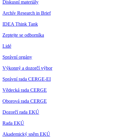
Diskusní materiály
Archív Research in Brief
IDEA Think Tank
Zeptejte se odborníka
Lidé
Správní orgány
Výkonný a dozorčí výbor
Správní rada CERGE-EI
Vědecká rada CERGE
Oborová rada CERGE
Dozorčí rada EKÚ
Rada EKÚ
Akademický sněm EKÚ