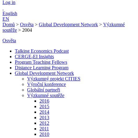
Log in
English
EN
Domů
>
Osvěta
>
Global Development Network
>
Výzkumné
soutěže
>
2004
Osvěta
Talking Economics Podcast
CERGE-EI Insights
Program Teaching Fellows
Distance Learning Program
Global Development Network
Výzkumný projekt CITIES
Výroční konference
Globální partneři
Výzkumné soutěže
2016
2015
2014
2013
2012
2011
2010