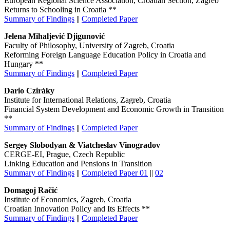
European Regional Science Association, Croatian Section, Zagreb
Returns to Schooling in Croatia **
Summary of Findings
||
Completed Paper
Jelena Mihaljević Djigunović
Faculty of Philosophy, University of Zagreb, Croatia
Reforming Foreign Language Education Policy in Croatia and
Hungary **
Summary of Findings
||
Completed Paper
Dario Cziráky
Institute for International Relations, Zagreb, Croatia
Financial System Development and Economic Growth in Transition
**
Summary of Findings
||
Completed Paper
Sergey Slobodyan & Viatcheslav Vinogradov
CERGE-EI, Prague, Czech Republic
Linking Education and Pensions in Transition
Summary of Findings
||
Completed Paper 01
||
02
Domagoj Račić
Institute of Economics, Zagreb, Croatia
Croatian Innovation Policy and Its Effects **
Summary of Findings
||
Completed Paper