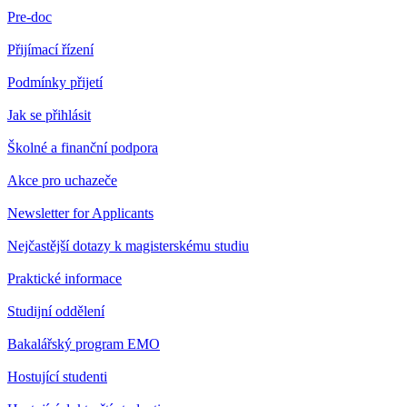
Pre-doc
Přijímací řízení
Podmínky přijetí
Jak se přihlásit
Školné a finanční podpora
Akce pro uchazeče
Newsletter for Applicants
Nejčastější dotazy k magisterskému studiu
Praktické informace
Studijní oddělení
Bakalářský program EMO
Hostující studenti