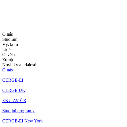
O nás
Studium
Výzkum
Lidé
Osvěta
Zdroje
Novinky a události
O nás
CERGE-EI
CERGE UK
EKÚ AV ČR
Studijní programy
CERGE-EI New York