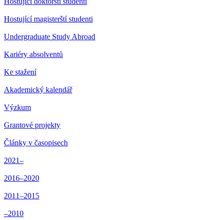
Hostující doktorští studenti
Hostující magisterští studenti
Undergraduate Study Abroad
Kariéry absolventů
Ke stažení
Akademický kalendář
Výzkum
Grantové projekty
Články v časopisech
2021–
2016–2020
2011–2015
–2010