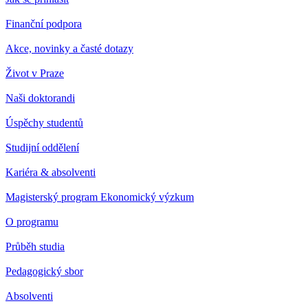
Finanční podpora
Akce, novinky a časté dotazy
Život v Praze
Naši doktorandi
Úspěchy studentů
Studijní oddělení
Kariéra & absolventi
Magisterský program Ekonomický výzkum
O programu
Průběh studia
Pedagogický sbor
Absolventi