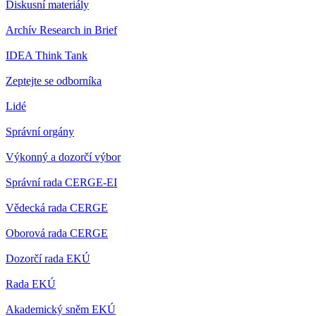
Diskusní materiály
Archív Research in Brief
IDEA Think Tank
Zeptejte se odborníka
Lidé
Správní orgány
Výkonný a dozorčí výbor
Správní rada CERGE-EI
Vědecká rada CERGE
Oborová rada CERGE
Dozorčí rada EKÚ
Rada EKÚ
Akademický sněm EKÚ