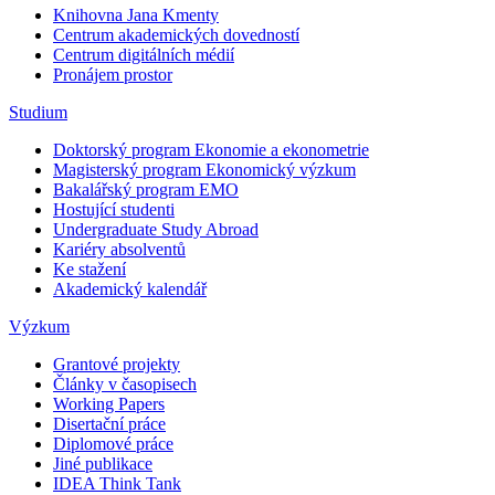
Knihovna Jana Kmenty
Centrum akademických dovedností
Centrum digitálních médií
Pronájem prostor
Studium
Doktorský program Ekonomie a ekonometrie
Magisterský program Ekonomický výzkum
Bakalářský program EMO
Hostující studenti
Undergraduate Study Abroad
Kariéry absolventů
Ke stažení
Akademický kalendář
Výzkum
Grantové projekty
Články v časopisech
Working Papers
Disertační práce
Diplomové práce
Jiné publikace
IDEA Think Tank