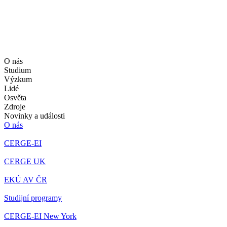
O nás
Studium
Výzkum
Lidé
Osvěta
Zdroje
Novinky a události
O nás
CERGE-EI
CERGE UK
EKÚ AV ČR
Studijní programy
CERGE-EI New York