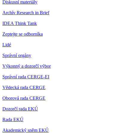
Diskusní materiály
Archív Research in Brief
IDEA Think Tank
Zeptejte se odborníka
Lidé
Správní orgány
Výkonný a dozorčí výbor
Správní rada CERGE-EI
Vědecká rada CERGE
Oborová rada CERGE
Dozorčí rada EKÚ
Rada EKÚ
Akademický sněm EKÚ