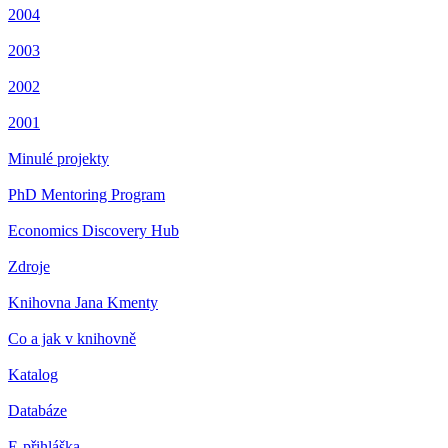
2004
2003
2002
2001
Minulé projekty
PhD Mentoring Program
Economics Discovery Hub
Zdroje
Knihovna Jana Kmenty
Co a jak v knihovně
Katalog
Databáze
E-přihláška