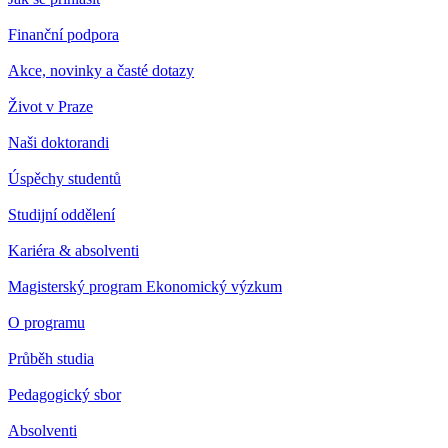
Finanční podpora
Akce, novinky a časté dotazy
Život v Praze
Naši doktorandi
Úspěchy studentů
Studijní oddělení
Kariéra & absolventi
Magisterský program Ekonomický výzkum
O programu
Průběh studia
Pedagogický sbor
Absolventi