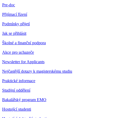
Pre-doc
Přijímací řízení
Podmínky přijetí
Jak se přihlásit
Školné a finanční podpora
Akce pro uchazeče
Newsletter for Applicants
Nejčastější dotazy k magisterskému studiu
Praktické informace
Studijní oddělení
Bakalářský program EMO
Hostující studenti