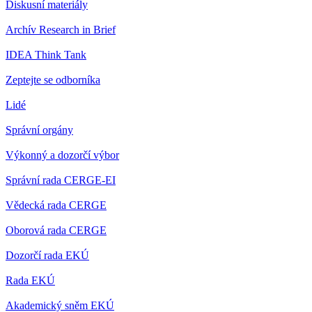
Diskusní materiály
Archív Research in Brief
IDEA Think Tank
Zeptejte se odborníka
Lidé
Správní orgány
Výkonný a dozorčí výbor
Správní rada CERGE-EI
Vědecká rada CERGE
Oborová rada CERGE
Dozorčí rada EKÚ
Rada EKÚ
Akademický sněm EKÚ