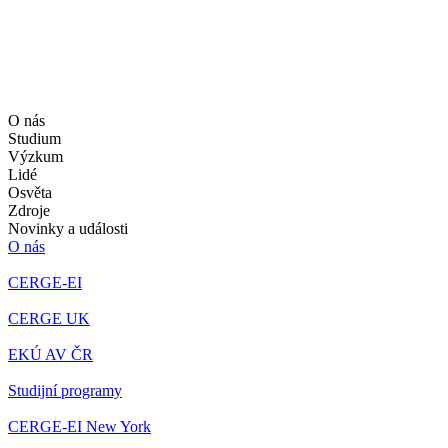
O nás
Studium
Výzkum
Lidé
Osvěta
Zdroje
Novinky a události
O nás
CERGE-EI
CERGE UK
EKÚ AV ČR
Studijní programy
CERGE-EI New York