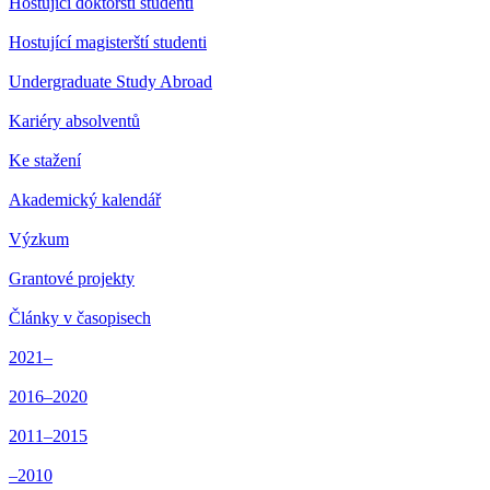
Hostující doktorští studenti
Hostující magisterští studenti
Undergraduate Study Abroad
Kariéry absolventů
Ke stažení
Akademický kalendář
Výzkum
Grantové projekty
Články v časopisech
2021–
2016–2020
2011–2015
–2010