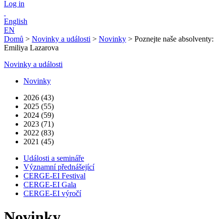
Log in
English
EN
Domů
>
Novinky a události
>
Novinky
>
Poznejte naše absolventy:
Emiliya Lazarova
Novinky a události
Novinky
2026 (43)
2025 (55)
2024 (59)
2023 (71)
2022 (83)
2021 (45)
Události a semináře
Významní přednášející
CERGE-EI Festival
CERGE-EI Gala
CERGE-EI výročí
Novinky