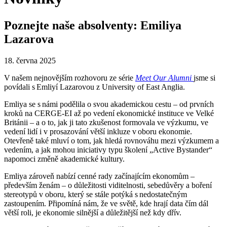
Poznejte naše absolventy: Emiliya
Lazarova
18. června 2025
V našem nejnovějším rozhovoru ze série
Meet Our Alumni
jsme si
povídali s Emliyí Lazarovou z University of East Anglia.
Emliya se s námi podělila o svou akademickou cestu – od prvních
kroků na CERGE-EI až po vedení ekonomické instituce ve Velké
Británii – a o to, jak ji tato zkušenost formovala ve výzkumu, ve
vedení lidí i v prosazování větší inkluze v oboru ekonomie.
Otevřeně také mluví o tom, jak hledá rovnováhu mezi výzkumem a
vedením, a jak mohou iniciativy typu školení „Active Bystander“
napomoci změně akademické kultury.
Emliya zároveň nabízí cenné rady začínajícím ekonomům –
především ženám – o důležitosti viditelnosti, sebedůvěry a boření
stereotypů v oboru, který se stále potýká s nedostatečným
zastoupením. Připomíná nám, že ve světě, kde hrají data čím dál
větší roli, je ekonomie silnější a důležitější než kdy dřív.