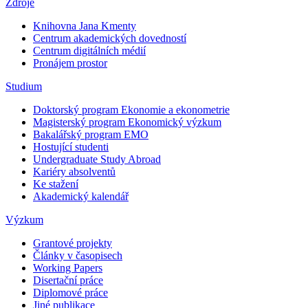
Zdroje
Knihovna Jana Kmenty
Centrum akademických dovedností
Centrum digitálních médií
Pronájem prostor
Studium
Doktorský program Ekonomie a ekonometrie
Magisterský program Ekonomický výzkum
Bakalářský program EMO
Hostující studenti
Undergraduate Study Abroad
Kariéry absolventů
Ke stažení
Akademický kalendář
Výzkum
Grantové projekty
Články v časopisech
Working Papers
Disertační práce
Diplomové práce
Jiné publikace