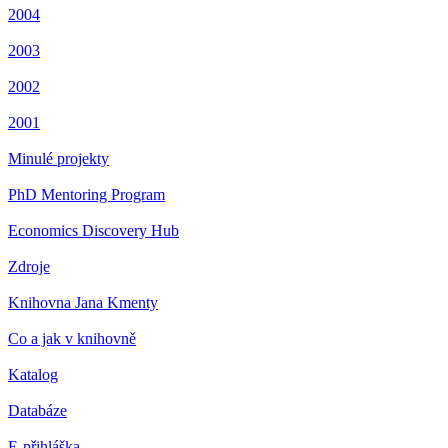
2004
2003
2002
2001
Minulé projekty
PhD Mentoring Program
Economics Discovery Hub
Zdroje
Knihovna Jana Kmenty
Co a jak v knihovně
Katalog
Databáze
E-přihláška