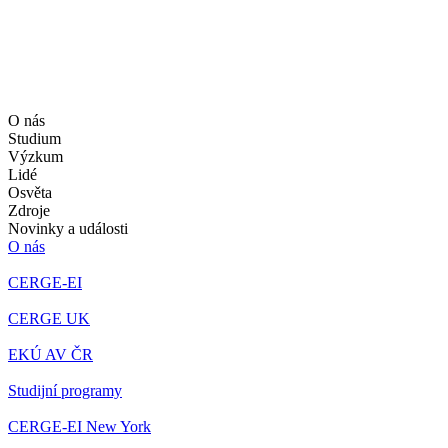
O nás
Studium
Výzkum
Lidé
Osvěta
Zdroje
Novinky a události
O nás
CERGE-EI
CERGE UK
EKÚ AV ČR
Studijní programy
CERGE-EI New York