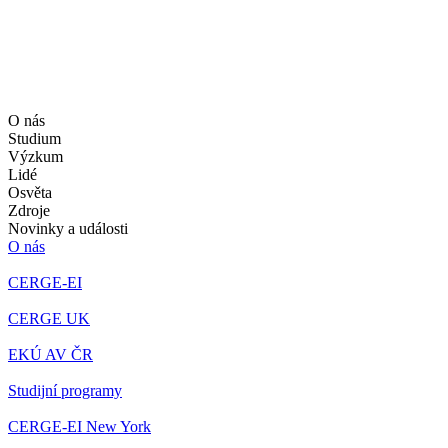
O nás
Studium
Výzkum
Lidé
Osvěta
Zdroje
Novinky a události
O nás
CERGE-EI
CERGE UK
EKÚ AV ČR
Studijní programy
CERGE-EI New York