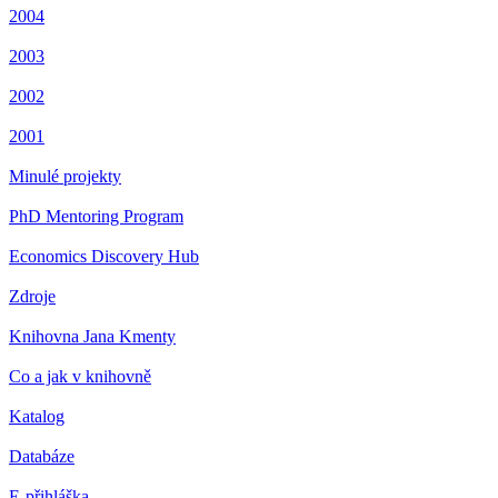
2004
2003
2002
2001
Minulé projekty
PhD Mentoring Program
Economics Discovery Hub
Zdroje
Knihovna Jana Kmenty
Co a jak v knihovně
Katalog
Databáze
E-přihláška