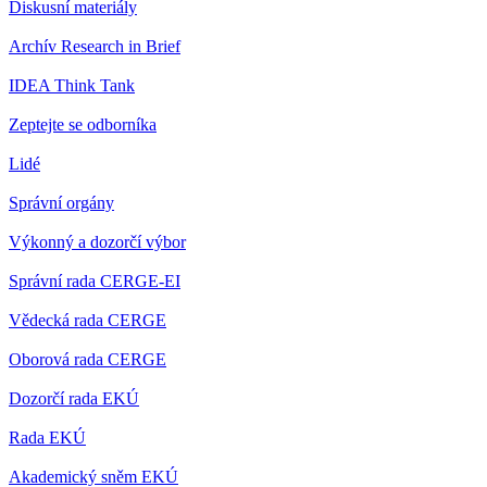
Diskusní materiály
Archív Research in Brief
IDEA Think Tank
Zeptejte se odborníka
Lidé
Správní orgány
Výkonný a dozorčí výbor
Správní rada CERGE-EI
Vědecká rada CERGE
Oborová rada CERGE
Dozorčí rada EKÚ
Rada EKÚ
Akademický sněm EKÚ