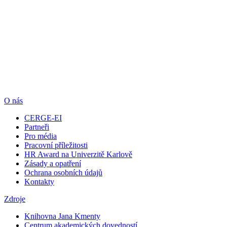
O nás
CERGE-EI
Partneři
Pro média
Pracovní příležitosti
HR Award na Univerzitě Karlově
Zásady a opatření
Ochrana osobních údajů
Kontakty
Zdroje
Knihovna Jana Kmenty
Centrum akademických dovedností