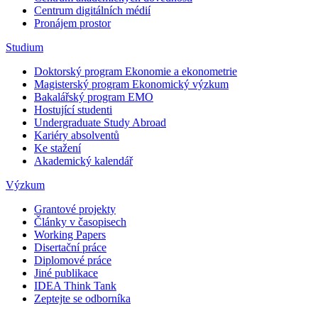
Centrum digitálních médií
Pronájem prostor
Studium
Doktorský program Ekonomie a ekonometrie
Magisterský program Ekonomický výzkum
Bakalářský program EMO
Hostující studenti
Undergraduate Study Abroad
Kariéry absolventů
Ke stažení
Akademický kalendář
Výzkum
Grantové projekty
Články v časopisech
Working Papers
Disertační práce
Diplomové práce
Jiné publikace
IDEA Think Tank
Zeptejte se odborníka