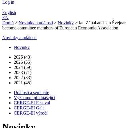
Log in
English
EN
Domů
>
Novinky a události
>
Novinky
>
Jan Zápal and Jan Švejnar
become committee members of European Economic Association
Novinky a události
Novinky
2026 (43)
2025 (55)
2024 (59)
2023 (71)
2022 (83)
2021 (45)
Události a semináře
Významní přednášející
CERGE-EI Festival
CERGE-EI Gala
CERGE-EI výročí
Novinky