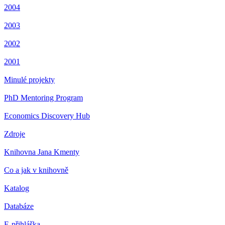
2004
2003
2002
2001
Minulé projekty
PhD Mentoring Program
Economics Discovery Hub
Zdroje
Knihovna Jana Kmenty
Co a jak v knihovně
Katalog
Databáze
E-přihláška