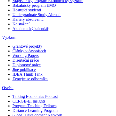
Magisterský program Ekonomický výzkum
Bakalářský program EMO
Hostující studenti
Undergraduate Study Abroad
Kariéry absolventů
Ke stažení
Akademický kalendář
Výzkum
Grantové projekty
Články v časopisech
Working Papers
Disertační práce
Diplomové práce
Jiné publikace
IDEA Think Tank
Zeptejte se odborníka
Osvěta
Talking Economics Podcast
CERGE-EI Insights
Program Teaching Fellows
Distance Learning Program
Global Development Network