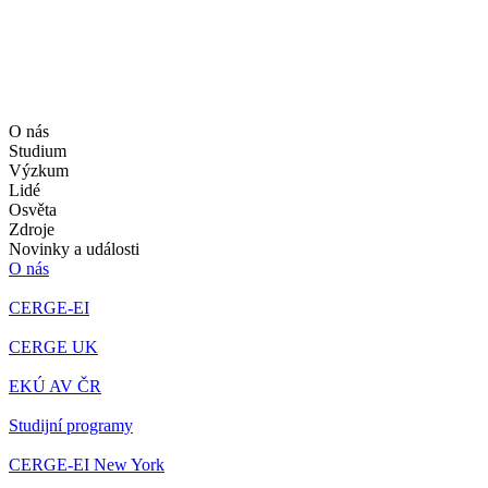
O nás
Studium
Výzkum
Lidé
Osvěta
Zdroje
Novinky a události
O nás
CERGE-EI
CERGE UK
EKÚ AV ČR
Studijní programy
CERGE-EI New York