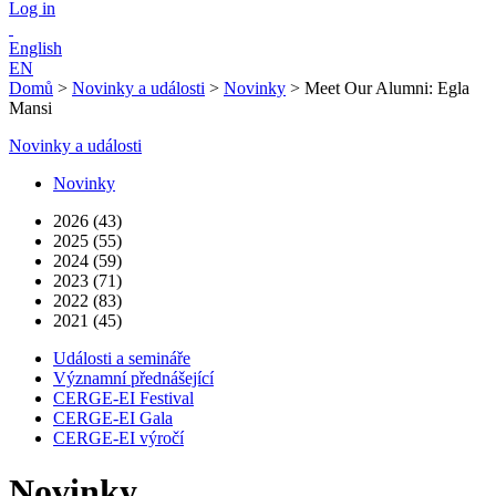
Log in
English
EN
Domů
>
Novinky a události
>
Novinky
>
Meet Our Alumni: Egla
Mansi
Novinky a události
Novinky
2026 (43)
2025 (55)
2024 (59)
2023 (71)
2022 (83)
2021 (45)
Události a semináře
Významní přednášející
CERGE-EI Festival
CERGE-EI Gala
CERGE-EI výročí
Novinky