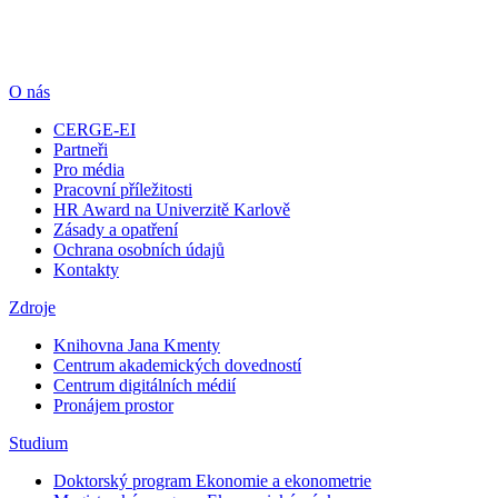
O nás
CERGE-EI
Partneři
Pro média
Pracovní příležitosti
HR Award na Univerzitě Karlově
Zásady a opatření
Ochrana osobních údajů
Kontakty
Zdroje
Knihovna Jana Kmenty
Centrum akademických dovedností
Centrum digitálních médií
Pronájem prostor
Studium
Doktorský program Ekonomie a ekonometrie