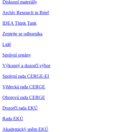
Diskusní materiály
Archív Research in Brief
IDEA Think Tank
Zeptejte se odborníka
Lidé
Správní orgány
Výkonný a dozorčí výbor
Správní rada CERGE-EI
Vědecká rada CERGE
Oborová rada CERGE
Dozorčí rada EKÚ
Rada EKÚ
Akademický sněm EKÚ