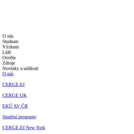
O nás
Studium
Výzkum
Lidé
Osvěta
Zdroje
Novinky a události
O nás
CERGE-EI
CERGE UK
EKÚ AV ČR
Studijní programy
CERGE-EI New York