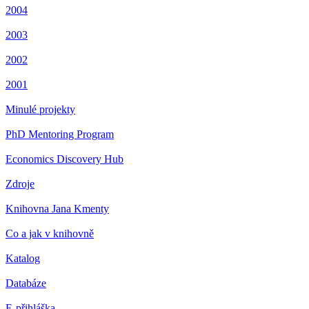
2004
2003
2002
2001
Minulé projekty
PhD Mentoring Program
Economics Discovery Hub
Zdroje
Knihovna Jana Kmenty
Co a jak v knihovně
Katalog
Databáze
E-přihláška