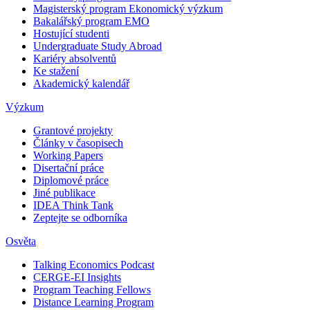
Magisterský program Ekonomický výzkum
Bakalářský program EMO
Hostující studenti
Undergraduate Study Abroad
Kariéry absolventů
Ke stažení
Akademický kalendář
Výzkum
Grantové projekty
Články v časopisech
Working Papers
Disertační práce
Diplomové práce
Jiné publikace
IDEA Think Tank
Zeptejte se odborníka
Osvěta
Talking Economics Podcast
CERGE-EI Insights
Program Teaching Fellows
Distance Learning Program