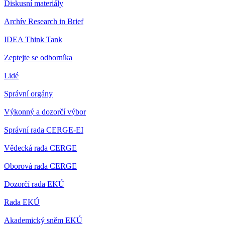
Diskusní materiály
Archív Research in Brief
IDEA Think Tank
Zeptejte se odborníka
Lidé
Správní orgány
Výkonný a dozorčí výbor
Správní rada CERGE-EI
Vědecká rada CERGE
Oborová rada CERGE
Dozorčí rada EKÚ
Rada EKÚ
Akademický sněm EKÚ