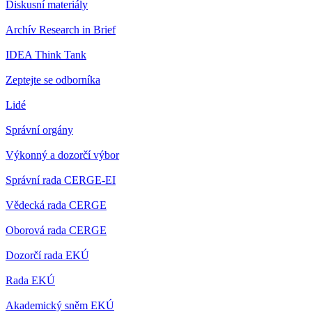
Diskusní materiály
Archív Research in Brief
IDEA Think Tank
Zeptejte se odborníka
Lidé
Správní orgány
Výkonný a dozorčí výbor
Správní rada CERGE-EI
Vědecká rada CERGE
Oborová rada CERGE
Dozorčí rada EKÚ
Rada EKÚ
Akademický sněm EKÚ