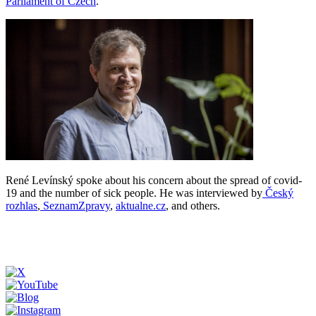
Parliament of Czech
.
René Levínský spoke about his concern about the spread of covid-
19 and the number of sick people. He was interviewed by
Český
rozhlas
,
SeznamZpravy
,
aktualne.cz
, and others.