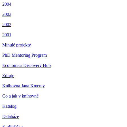
2004
2003
2002
2001
Minulé projekty
PhD Mentoring Program
Economics Discovery Hub
Zdroje
Knihovna Jana Kmenty
Co a jak v knihovně
Katalog
Databáze
E-přihláška