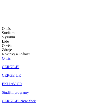
O nás
Studium
Výzkum
Lidé
Osvěta
Zdroje
Novinky a události
O nás
CERGE-EI
CERGE UK
EKÚ AV ČR
Studijní programy
CERGE-EI New York