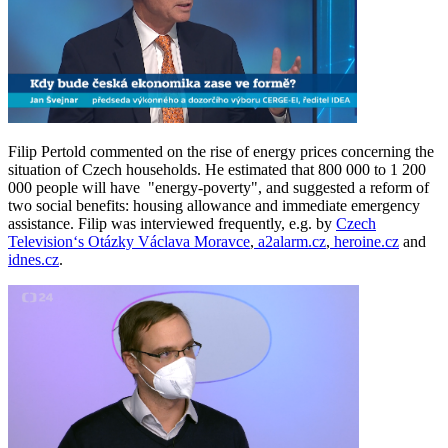
Filip Pertold commented on the rise of energy prices concerning the
situation of Czech households. He estimated that 800 000 to 1 200
000 people will have "energy-poverty", and suggested a reform of
two social benefits: housing allowance and immediate emergency
assistance. Filip was interviewed frequently, e.g. by
Czech
Television‘s Otázky Václava Moravce
,
a2alarm.cz
,
heroine.cz
and
idnes.cz
.