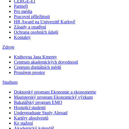
CERGE-EI
Partneři
Pro média
Pracovní příležitosti
HR Award na Univerzitě Karlově
Zásady a opatření
Ochrana osobních údajů
Kontakty
Zdroje
Knihovna Jana Kmenty
Centrum akademických dovedností
Centrum digitálních médií
Pronájem prostor
Studium
Doktorský program Ekonomie a ekonometrie
Magisterský program Ekonomický výzkum
Bakalářský program EMO
Hostující studenti
Undergraduate Study Abroad
Kariéry absolventů
Ke stažení
Akademický kalendář