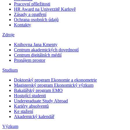
Pracovní příležitosti
HR Award na Univerzitě Karlově
Zásady a opatření
Ochrana osobních údajů
Kontakty
Zdroje
Knihovna Jana Kmenty
Centrum akademických dovedností
Centrum digitálních médií
Pronájem prostor
Studium
Doktorský program Ekonomie a ekonometrie
Magisterský program Ekonomický výzkum
Bakalářský program EMO
Hostující studenti
Undergraduate Study Abroad
Kariéry absolventů
Ke stažení
Akademický kalendář
Výzkum