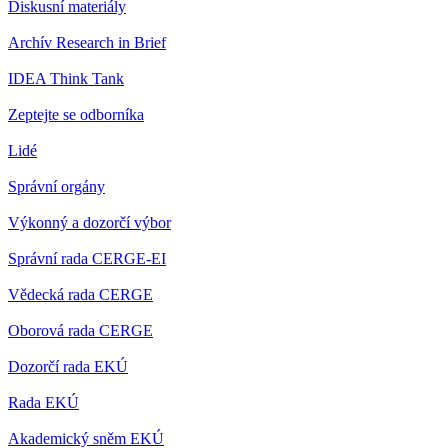
Diskusní materiály
Archív Research in Brief
IDEA Think Tank
Zeptejte se odborníka
Lidé
Správní orgány
Výkonný a dozorčí výbor
Správní rada CERGE-EI
Vědecká rada CERGE
Oborová rada CERGE
Dozorčí rada EKÚ
Rada EKÚ
Akademický sněm EKÚ