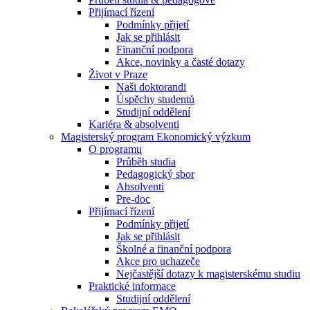
Přijímací řízení
Podmínky přijetí
Jak se přihlásit
Finanční podpora
Akce, novinky a časté dotazy
Život v Praze
Naši doktorandi
Úspěchy studentů
Studijní oddělení
Kariéra & absolventi
Magisterský program Ekonomický výzkum
O programu
Průběh studia
Pedagogický sbor
Absolventi
Pre-doc
Přijímací řízení
Podmínky přijetí
Jak se přihlásit
Školné a finanční podpora
Akce pro uchazeče
Nejčastější dotazy k magisterskému studiu
Praktické informace
Studijní oddělení