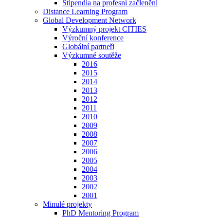
Stipendia na profesní začlenění
Distance Learning Program
Global Development Network
Výzkumný projekt CITIES
Výroční konference
Globální partneři
Výzkumné soutěže
2016
2015
2014
2013
2012
2011
2010
2009
2008
2007
2006
2005
2004
2003
2002
2001
Minulé projekty
PhD Mentoring Program