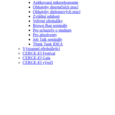
Aplikovaná mikroekonomie
Obhajoby disertačních prací
Obhajoby diplomových prací
Zvláštní události
Veřejné přednášky
Brown Bag semináře
Pro uchazeče o studium
Pro absolventy
Job Talk semináře
Think Tank IDEA
Významní přednášející
CERGE-EI Festival
CERGE-EI Gala
CERGE-EI výročí