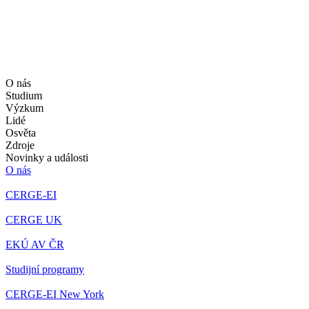
O nás
Studium
Výzkum
Lidé
Osvěta
Zdroje
Novinky a události
O nás
CERGE-EI
CERGE UK
EKÚ AV ČR
Studijní programy
CERGE-EI New York