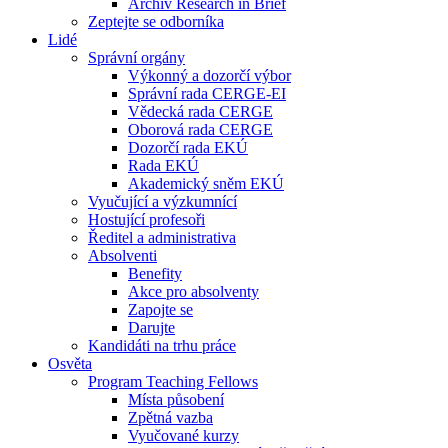
Archív Research in Brief
Zeptejte se odborníka
Lidé
Správní orgány
Výkonný a dozorčí výbor
Správní rada CERGE-EI
Vědecká rada CERGE
Oborová rada CERGE
Dozorčí rada EKÚ
Rada EKÚ
Akademický sněm EKÚ
Vyučující a výzkumnící
Hostující profesoři
Ředitel a administrativa
Absolventi
Benefity
Akce pro absolventy
Zapojte se
Darujte
Kandidáti na trhu práce
Osvěta
Program Teaching Fellows
Místa působení
Zpětná vazba
Vyučované kurzy