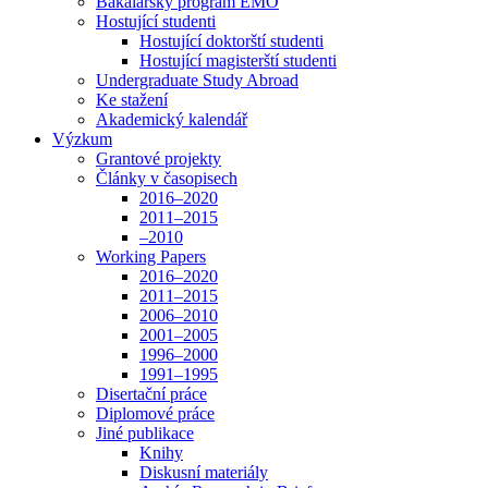
Bakalářský program EMO
Hostující studenti
Hostující doktorští studenti
Hostující magisterští studenti
Undergraduate Study Abroad
Ke stažení
Akademický kalendář
Výzkum
Grantové projekty
Články v časopisech
2016–2020
2011–2015
–2010
Working Papers
2016–2020
2011–2015
2006–2010
2001–2005
1996–2000
1991–1995
Disertační práce
Diplomové práce
Jiné publikace
Knihy
Diskusní materiály