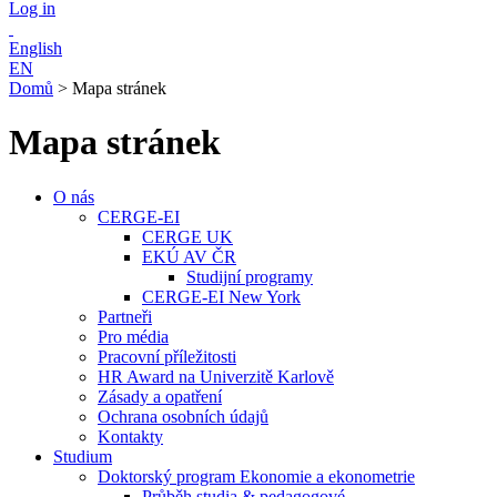
Log in
English
EN
Domů
>
Mapa stránek
Mapa stránek
O nás
CERGE-EI
CERGE UK
EKÚ AV ČR
Studijní programy
CERGE-EI New York
Partneři
Pro média
Pracovní příležitosti
HR Award na Univerzitě Karlově
Zásady a opatření
Ochrana osobních údajů
Kontakty
Studium
Doktorský program Ekonomie a ekonometrie
Průběh studia & pedagogové