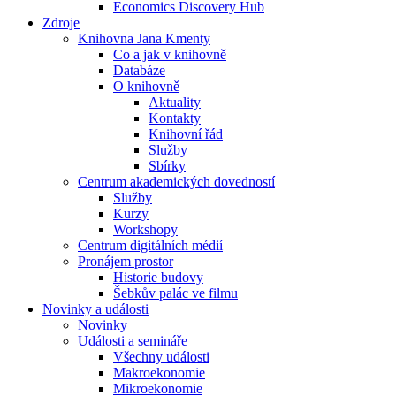
Economics Discovery Hub
Zdroje
Knihovna Jana Kmenty
Co a jak v knihovně
Databáze
O knihovně
Aktuality
Kontakty
Knihovní řád
Služby
Sbírky
Centrum akademických dovedností
Služby
Kurzy
Workshopy
Centrum digitálních médií
Pronájem prostor
Historie budovy
Šebkův palác ve filmu
Novinky a události
Novinky
Události a semináře
Všechny události
Makroekonomie
Mikroekonomie