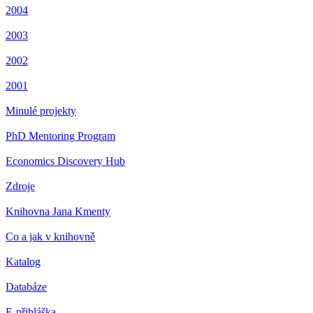
2004
2003
2002
2001
Minulé projekty
PhD Mentoring Program
Economics Discovery Hub
Zdroje
Knihovna Jana Kmenty
Co a jak v knihovně
Katalog
Databáze
E-přihláška