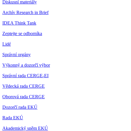
Diskusní materiály
Archív Research in Brief
IDEA Think Tank
Zeptejte se odborníka
Lidé
Správní orgány
Výkonný a dozorčí výbor
Správní rada CERGE-EI
Vědecká rada CERGE
Oborová rada CERGE
Dozorčí rada EKÚ
Rada EKÚ
Akademický sněm EKÚ