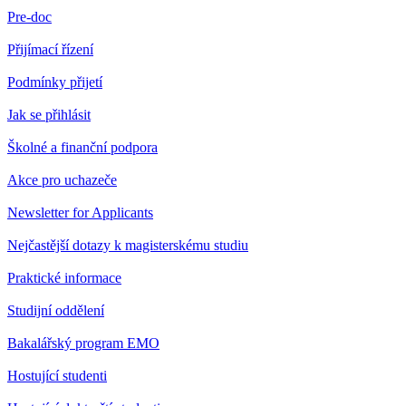
Pre-doc
Přijímací řízení
Podmínky přijetí
Jak se přihlásit
Školné a finanční podpora
Akce pro uchazeče
Newsletter for Applicants
Nejčastější dotazy k magisterskému studiu
Praktické informace
Studijní oddělení
Bakalářský program EMO
Hostující studenti