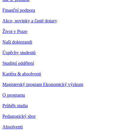
Finanční podpora
Akce, novinky a časté dotazy
Život v Praze
Naši doktorandi
Úspěchy studentů
Studijní oddělení
Kariéra & absolventi
Magisterský program Ekonomický výzkum
O programu
Průběh studia
Pedagogický sbor
Absolventi