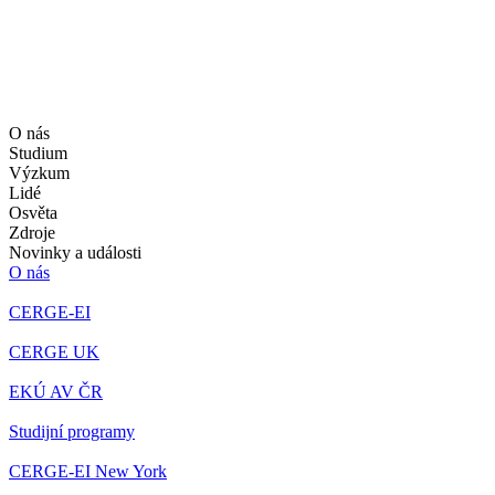
O nás
Studium
Výzkum
Lidé
Osvěta
Zdroje
Novinky a události
O nás
CERGE-EI
CERGE UK
EKÚ AV ČR
Studijní programy
CERGE-EI New York