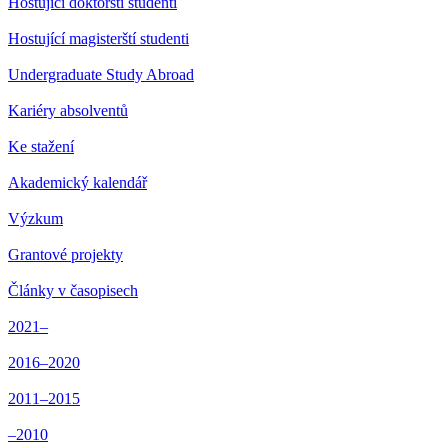
Hostující doktorští studenti
Hostující magisterští studenti
Undergraduate Study Abroad
Kariéry absolventů
Ke stažení
Akademický kalendář
Výzkum
Grantové projekty
Články v časopisech
2021–
2016–2020
2011–2015
–2010