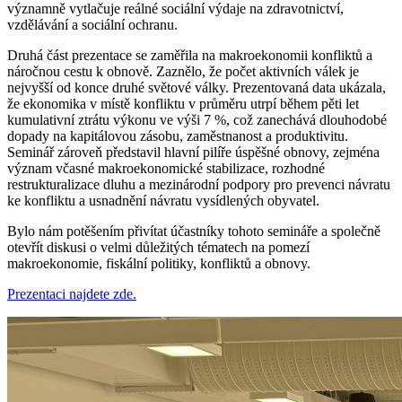
významně vytlačuje reálné sociální výdaje na zdravotnictví,
vzdělávání a sociální ochranu.
Druhá část prezentace se zaměřila na makroekonomii konfliktů a
náročnou cestu k obnově. Zaznělo, že počet aktivních válek je
nejvyšší od konce druhé světové války. Prezentovaná data ukázala,
že ekonomika v místě konfliktu v průměru utrpí během pěti let
kumulativní ztrátu výkonu ve výši 7 %, což zanechává dlouhodobé
dopady na kapitálovou zásobu, zaměstnanost a produktivitu.
Seminář zároveň představil hlavní pilíře úspěšné obnovy, zejména
význam včasné makroekonomické stabilizace, rozhodné
restrukturalizace dluhu a mezinárodní podpory pro prevenci návratu
ke konfliktu a usnadnění návratu vysídlených obyvatel.
Bylo nám potěšením přivítat účastníky tohoto semináře a společně
otevřít diskusi o velmi důležitých tématech na pomezí
makroekonomie, fiskální politiky, konfliktů a obnovy.
Prezentaci najdete zde.