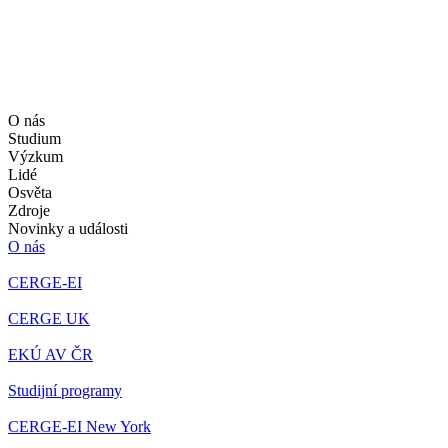
O nás
Studium
Výzkum
Lidé
Osvěta
Zdroje
Novinky a události
O nás
CERGE-EI
CERGE UK
EKÚ AV ČR
Studijní programy
CERGE-EI New York