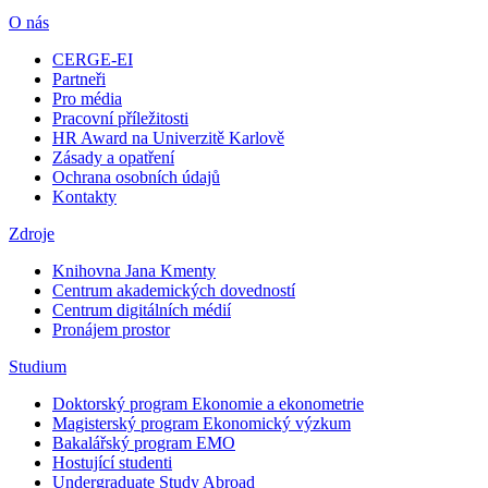
O nás
CERGE-EI
Partneři
Pro média
Pracovní příležitosti
HR Award na Univerzitě Karlově
Zásady a opatření
Ochrana osobních údajů
Kontakty
Zdroje
Knihovna Jana Kmenty
Centrum akademických dovedností
Centrum digitálních médií
Pronájem prostor
Studium
Doktorský program Ekonomie a ekonometrie
Magisterský program Ekonomický výzkum
Bakalářský program EMO
Hostující studenti
Undergraduate Study Abroad