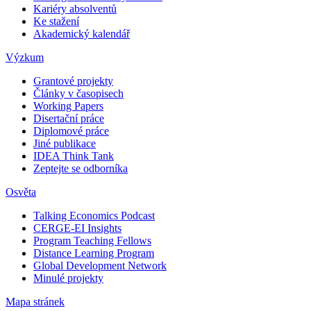
Kariéry absolventů
Ke stažení
Akademický kalendář
Výzkum
Grantové projekty
Články v časopisech
Working Papers
Disertační práce
Diplomové práce
Jiné publikace
IDEA Think Tank
Zeptejte se odborníka
Osvěta
Talking Economics Podcast
CERGE-EI Insights
Program Teaching Fellows
Distance Learning Program
Global Development Network
Minulé projekty
Mapa stránek