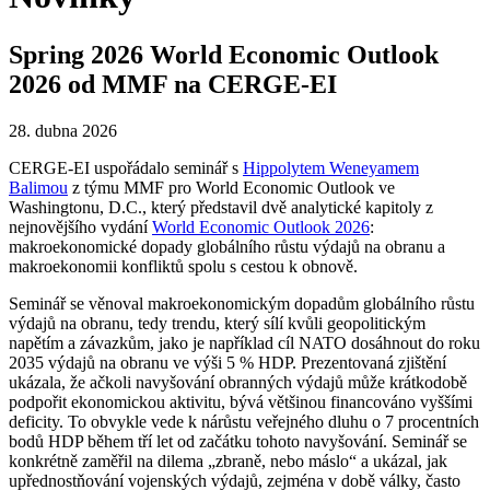
Spring 2026 World Economic Outlook
2026 od MMF na CERGE-EI
28. dubna 2026
CERGE-EI uspořádalo seminář s
Hippolytem Weneyamem
Balimou
z týmu MMF pro World Economic Outlook ve
Washingtonu, D.C., který představil dvě analytické kapitoly z
nejnovějšího vydání
World Economic Outlook 2026
:
makroekonomické dopady globálního růstu výdajů na obranu a
makroekonomii konfliktů spolu s cestou k obnově.
Seminář se věnoval makroekonomickým dopadům globálního růstu
výdajů na obranu, tedy trendu, který sílí kvůli geopolitickým
napětím a závazkům, jako je například cíl NATO dosáhnout do roku
2035 výdajů na obranu ve výši 5 % HDP. Prezentovaná zjištění
ukázala, že ačkoli navyšování obranných výdajů může krátkodobě
podpořit ekonomickou aktivitu, bývá většinou financováno vyššími
deficity. To obvykle vede k nárůstu veřejného dluhu o 7 procentních
bodů HDP během tří let od začátku tohoto navyšování. Seminář se
konkrétně zaměřil na dilema „zbraně, nebo máslo“ a ukázal, jak
upřednostňování vojenských výdajů, zejména v době války, často