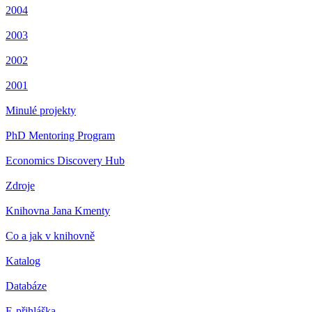
2004
2003
2002
2001
Minulé projekty
PhD Mentoring Program
Economics Discovery Hub
Zdroje
Knihovna Jana Kmenty
Co a jak v knihovně
Katalog
Databáze
E-přihláška