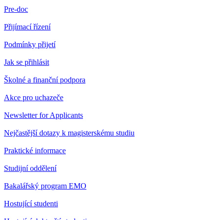
Pre-doc
Přijímací řízení
Podmínky přijetí
Jak se přihlásit
Školné a finanční podpora
Akce pro uchazeče
Newsletter for Applicants
Nejčastější dotazy k magisterskému studiu
Praktické informace
Studijní oddělení
Bakalářský program EMO
Hostující studenti