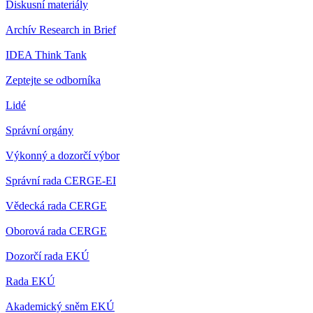
Diskusní materiály
Archív Research in Brief
IDEA Think Tank
Zeptejte se odborníka
Lidé
Správní orgány
Výkonný a dozorčí výbor
Správní rada CERGE-EI
Vědecká rada CERGE
Oborová rada CERGE
Dozorčí rada EKÚ
Rada EKÚ
Akademický sněm EKÚ