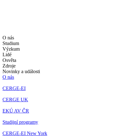
O nás
Studium
Výzkum
Lidé
Osvěta
Zdroje
Novinky a události
O nás
CERGE-EI
CERGE UK
EKÚ AV ČR
Studijní programy
CERGE-EI New York