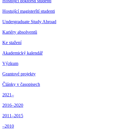
Hostující doktorští studenti
Hostující magisterští studenti
Undergraduate Study Abroad
Kariéry absolventů
Ke stažení
Akademický kalendář
Výzkum
Grantové projekty
Články v časopisech
2021–
2016–2020
2011–2015
–2010