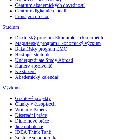
Centrum akademických dovedností
Centrum digitálních médií
Pronájem prostor
Studium
Doktorský program Ekonomie a ekonometrie
Magisterský program Ekonomický výzkum
Bakalářský program EMO
Hostující studenti
Undergraduate Study Abroad
Kariéry absolventů
Ke stažení
Akademický kalendář
Výzkum
Grantové projekty
Články v časopisech
Working Papers
Disertační práce
Diplomové práce
Jiné publikace
IDEA Think Tank
Zeptejte se odborníka