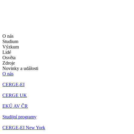
O nás
Studium
Výzkum
Lidé
Osvěta
Zdroje
Novinky a události
O nás
CERGE-EI
CERGE UK
EKÚ AV ČR
Studijní programy
CERGE-EI New York