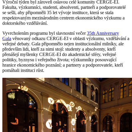
Výroční týden byl zároveň oslavou celé komunity CERGE-EI.
Fakulta, výzkumníci, studenti, absolventi, partneři a podporovatelé
se sešli, aby připomněli 35 let vývoje instituce, která se stala
respektovaným mezinárodním centrem ekonomického výzkumu a
doktorského vzdělávání.
Vyvrcholením programu byl slavnostní večer
35th Anniversary
Gala
věnovaný odkazu CERGE-EI v oblasti výzkumu, vzdělávání a
veřejné debaty. Gala připomnělo nejen institucionální milníky, ale
především lidi, kteří za nimi stojí: studenty a absolventy, kteří
přenášejí myšlenky CERGE-EI do akademické sféry, veřejné
politiky, byznysu i veřejného života; výzkumníky posouvající
hranice ekonomického poznání; a partnery a podporovatele, kteří
pomáhali instituci růst.