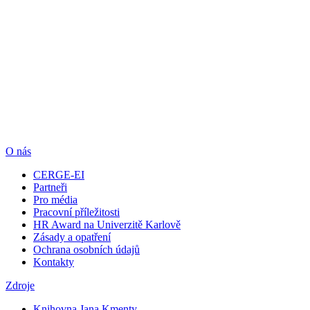
O nás
CERGE-EI
Partneři
Pro média
Pracovní příležitosti
HR Award na Univerzitě Karlově
Zásady a opatření
Ochrana osobních údajů
Kontakty
Zdroje
Knihovna Jana Kmenty