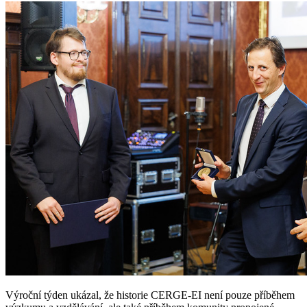
Výroční týden ukázal, že historie CERGE-EI není pouze příběhem