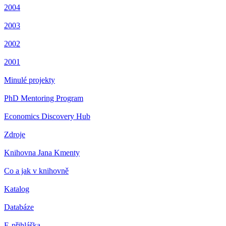
2004
2003
2002
2001
Minulé projekty
PhD Mentoring Program
Economics Discovery Hub
Zdroje
Knihovna Jana Kmenty
Co a jak v knihovně
Katalog
Databáze
E-přihláška