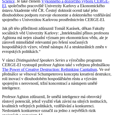
Science
. Je také členem
Výkonného a dozorčího výboru CERGE-
EI
, společného pracoviště Univerzity Karlovy a Ekonomického
ústavu Akademie věd ČR. Čestný doktorát ocenil také jeho
dlouhodobou podporu rozvoje ekonomie a doktorského vzdělávání
spojeného s Univerzitou Karlovou prostřednictvím CERGE-EI.
Jak při této příležitosti zdůraznil Tomáš Karásek, děkan Fakulty
sociálních věd Univerzity Karlovy: „Intelektuální přínos profesora
Aghiona má nejen zásadní význam pro ekonomickou vědu, ale je
zároveň mimořádně relevantní pro řešení současných
hospodářských výzev, včetně nástupu AI a strukturálních změn v
evropských politikách.“
V rámci
Distinguished Speakers Series
a výročního programu
CERGE-EI vystoupil profesor Aghion také s veřejnou přednáškou
The Power of Creative Destruction: Rethinking Capitalism
. Ve své
přednášce se věnoval Schumpeterovu konceptu kreativní destrukce,
roli inovací v dlouhodobém hospodářském růstu a výzvám
spojeným s nerovností, tržní koncentrací a nástupem umělé
inteligence.
Profesor Aghion zdůraznil, že umělá inteligence má obrovský
růstový potenciál, jehož využití však závisí na silných institucích,
kvalitních veřejných politikách, vzdělávání a konkurenci.
Nedostatek konkurence označil za jedno z největších rizik