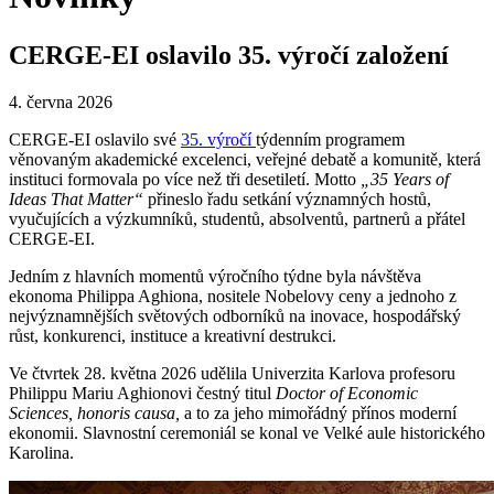
CERGE-EI oslavilo 35. výročí založení
4. června 2026
CERGE-EI oslavilo své
35. výročí
týdenním programem
věnovaným akademické excelenci, veřejné debatě a komunitě, která
instituci formovala po více než tři desetiletí. Motto
„35 Years of
Ideas That Matter“
přineslo řadu setkání významných hostů,
vyučujících a výzkumníků, studentů, absolventů, partnerů a přátel
CERGE-EI.
Jedním z hlavních momentů výročního týdne byla návštěva
ekonoma Philippa Aghiona, nositele Nobelovy ceny a jednoho z
nejvýznamnějších světových odborníků na inovace, hospodářský
růst, konkurenci, instituce a kreativní destrukci.
Ve čtvrtek 28. května 2026 udělila Univerzita Karlova profesoru
Philippu Mariu Aghionovi čestný titul
Doctor of Economic
Sciences, honoris causa,
a to za jeho mimořádný přínos moderní
ekonomii. Slavnostní ceremoniál se konal ve Velké aule historického
Karolina.