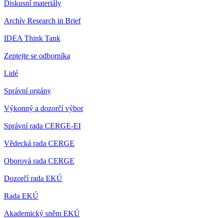
Diskusní materiály
Archív Research in Brief
IDEA Think Tank
Zeptejte se odborníka
Lidé
Správní orgány
Výkonný a dozorčí výbor
Správní rada CERGE-EI
Vědecká rada CERGE
Oborová rada CERGE
Dozorčí rada EKÚ
Rada EKÚ
Akademický sněm EKÚ