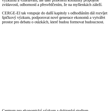
výzkumu a vzdělávání, ale také příběhem komunity propojené
zvídavostí, odborností a přesvědčením, že na myšlenkách záleží.
CERGE-EI tak vstupuje do další kapitoly s odhodláním dál rozvíjet
špičkový výzkum, podporovat nové generace ekonomů a vytvářet
prostor pro debatu o otázkách, které budou formovat budoucnost.
Centrum pro ekonomický výzkum a doktorské studium –