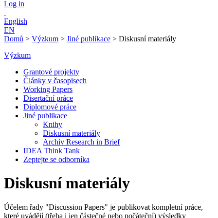
Log in
English
EN
Domů
>
Výzkum
>
Jiné publikace
>
Diskusní materiály
Výzkum
Grantové projekty
Články v časopisech
Working Papers
Disertační práce
Diplomové práce
Jiné publikace
Knihy
Diskusní materiály
Archív Research in Brief
IDEA Think Tank
Zeptejte se odborníka
Diskusní materiály
Účelem řady "Discussion Papers" je publikovat kompletní práce,
které uvádějí (třeba i jen částečné nebo počáteční) výsledky