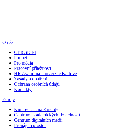
O nás
CERGE-EI
Partneři
Pro média
Pracovní příležitosti
HR Award na Univerzitě Karlově
Zásady a opatření
Ochrana osobních údajů
Kontakty
Zdroje
Knihovna Jana Kmenty
Centrum akademických dovedností
Centrum digitálních médií
Pronájem prostor