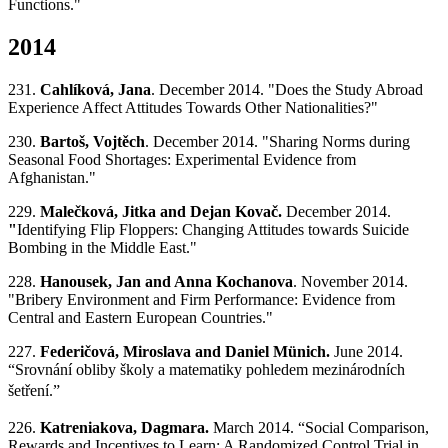
Functions."
2014
231.
Cahlíková, Jana
. December 2014. "Does the Study Abroad
Experience Affect Attitudes Towards Other Nationalities?"
230.
Bartoš, Vojtěch
. December 2014. "Sharing Norms during
Seasonal Food Shortages: Experimental Evidence from
Afghanistan."
229.
Malečková, Jitka and Dejan Kovač.
December 2014.
"
Identifying Flip Floppers: Changing Attitudes towards Suicide
Bombing in the Middle East."
228.
Hanousek, Jan and Anna Kochanova
. November 2014.
"
Bribery Environment and Firm Performance: Evidence from
Central and Eastern European Countries."
227.
Federičová
, Miroslava and
Daniel Münich
.
June 2014.
“Srovnání obliby školy a matematiky pohledem mezinárodních
šetření
.”
226.
Katreniakova, Dagmara.
March 2014. “Social Comparison,
Rewards and Incentives to Learn: A Randomized Control Trial in