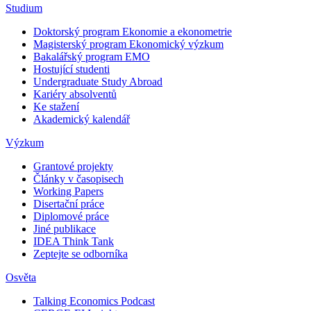
Studium
Doktorský program Ekonomie a ekonometrie
Magisterský program Ekonomický výzkum
Bakalářský program EMO
Hostující studenti
Undergraduate Study Abroad
Kariéry absolventů
Ke stažení
Akademický kalendář
Výzkum
Grantové projekty
Články v časopisech
Working Papers
Disertační práce
Diplomové práce
Jiné publikace
IDEA Think Tank
Zeptejte se odborníka
Osvěta
Talking Economics Podcast