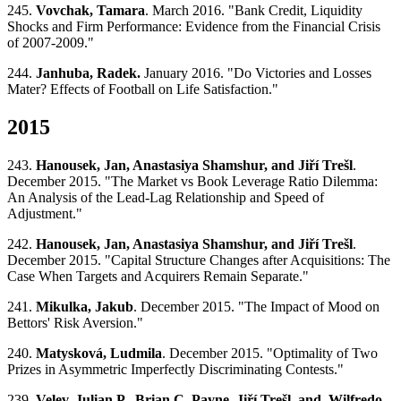
245.
Vovchak, Tamara
. March 2016. "Bank Credit, Liquidity
Shocks and Firm Performance: Evidence from the Financial Crisis
of 2007-2009."
244.
Janhuba, Radek.
January 2016. "Do Victories and Losses
Mater? Effects of Football on Life Satisfaction."
2015
243.
Hanousek, Jan, Anastasiya Shamshur, and Jiří Trešl
.
December 2015. "The Market vs Book Leverage Ratio Dilemma:
An Analysis of the Lead-Lag Relationship and Speed of
Adjustment."
242.
Hanousek, Jan, Anastasiya Shamshur, and Jiří Trešl
.
December 2015. "Capital Structure Changes after Acquisitions: The
Case When Targets and Acquirers Remain Separate."
241.
Mikulka, Jakub
. December 2015. "The Impact of Mood on
Bettors' Risk Aversion."
240.
Matysková, Ludmila
. December 2015. "Optimality of Two
Prizes in Asymmetric Imperfectly Discriminating Contests."
239.
Velev, Julian P., Brian C. Payne, Jiří Trešl, and Wilfredo