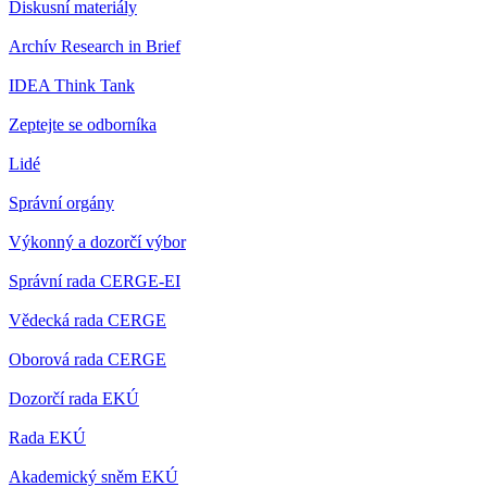
Diskusní materiály
Archív Research in Brief
IDEA Think Tank
Zeptejte se odborníka
Lidé
Správní orgány
Výkonný a dozorčí výbor
Správní rada CERGE-EI
Vědecká rada CERGE
Oborová rada CERGE
Dozorčí rada EKÚ
Rada EKÚ
Akademický sněm EKÚ