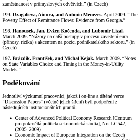
zaměstnanost v průmyslových odvětvích.” (in Czech)
199.
Uzagalieva, Ainura, and António Menezes.
April 2009. “The
Poverty Effect of Remittance Flows: Evidence from Georgia.”
198.
Hanousek, Jan, Evžen Kočenda, and Lubomír Lízal.
March 2009. “Názory na další postupy v procesu zavedení eura
(přínosy, rizika) s akcentem na pozici podnikatelského sektoru.” (in
Czech)
197.
Brázdik, František, and Michal Kejak.
March 2009. “Notes
on State Variables Choice and Timing in the Money-in-Utility
Models.”
Poděkování
Jednotliví výzkumní pracovníci, jakož i on-line a tištěné verze
"Discussion Papers" (včetně jejich šíření) byli podpořeni z
následujících institucionálních grantů:
Center of Advanced Political Economy Research [Centrum
pro pokročilá politicko-ekonomická studia], No. LC542,
(2005–2009)
Economic Impact of European Integration on the Czech