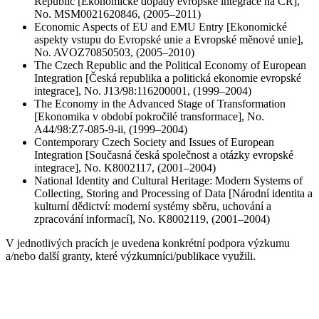
Republic [Ekonomické dopady evropské integrace na ČR],
No. MSM0021620846, (2005–2011)
Economic Aspects of EU and EMU Entry [Ekonomické
aspekty vstupu do Evropské unie a Evropské měnové unie],
No. AVOZ70850503, (2005–2010)
The Czech Republic and the Political Economy of European
Integration [Česká republika a politická ekonomie evropské
integrace], No. J13/98:116200001, (1999–2004)
The Economy in the Advanced Stage of Transformation
[Ekonomika v období pokročilé transformace], No.
A44/98:Z7-085-9-ii, (1999–2004)
Contemporary Czech Society and Issues of European
Integration [Současná česká společnost a otázky evropské
integrace], No. K8002117, (2001–2004)
National Identity and Cultural Heritage: Modern Systems of
Collecting, Storing and Processing of Data [Národní identita a
kulturní dědictví: moderní systémy sběru, uchování a
zpracování informací], No. K8002119, (2001–2004)
V jednotlivých pracích je uvedena konkrétní podpora výzkumu
a/nebo další granty, které výzkumníci/publikace využili.