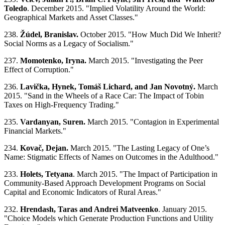
Toledo
. December 2015. "
Implied Volatility Around the World:
Geographical Markets and Asset Classes."
238.
Žúdel, Branislav.
October 2015.
"
How Much Did We Inherit?
Social Norms as a Legacy of Socialism."
237.
Momotenko, Iryna.
March 2015. "Investigating the Peer
Effect of Corruption."
236.
Lavička, Hynek, Tomáš Lichard, and Jan Novotný.
March
2015. "Sand in the Wheels of a Race Car: The Impact of Tobin
Taxes on High-Frequency Trading."
235.
Vardanyan, Suren.
March 2015. "Contagion in Experimental
Financial Markets."
234.
Kovač, Dejan.
March 2015. "The Lasting Legacy of One’s
Name: Stigmatic Effects of Names on Outcomes in the Adulthood."
233.
Holets, Tetyana
. March 2015. "The Impact of Participation in
Community-Based Approach Development Programs on Social
Capital and Economic Indicators of Rural Areas."
232.
Hrendash, Taras and Andrei Matveenko
. January 2015.
"Choice Models which Generate Production Functions and Utility