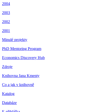
2004
2003
2002
2001
Minulé projekty
PhD Mentoring Program
Economics Discovery Hub
Zdroje
Knihovna Jana Kmenty
Co a jak v knihovně
Katalog
Databáze
E-přihláška