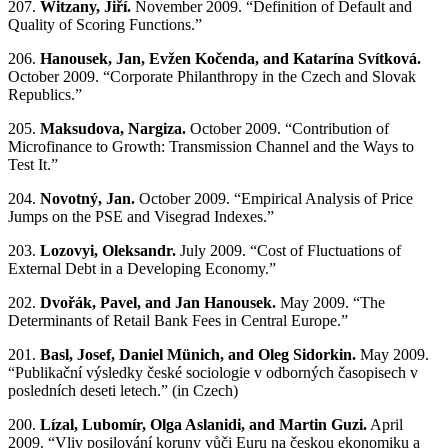
207.
Witzany, Jiří.
November 2009. “Definition of Default and
Quality of Scoring Functions.”
206.
Hanousek, Jan, Evžen Kočenda, and Katarína Svítková.
October 2009. “Corporate Philanthropy in the Czech and Slovak
Republics.”
205.
Maksudova, Nargiza.
October 2009. “Contribution of
Microfinance to Growth: Transmission Channel and the Ways to
Test It.”
204.
Novotný, Jan.
October 2009. “Empirical Analysis of Price
Jumps on the PSE and Visegrad Indexes.”
203.
Lozovyi, Oleksandr.
July 2009. “Cost of Fluctuations of
External Debt in a Developing Economy.”
202.
Dvořák, Pavel, and Jan Hanousek.
May 2009. “The
Determinants of Retail Bank Fees in Central Europe.”
201.
Basl, Josef, Daniel Münich, and Oleg Sidorkin.
May 2009.
“Publikační výsledky české sociologie v odborných časopisech v
posledních deseti letech.” (in Czech)
200.
Lízal, Lubomír, Olga Aslanidi, and Martin Guzi.
April
2009. “Vliv posilování koruny vůči Euru na českou ekonomiku a