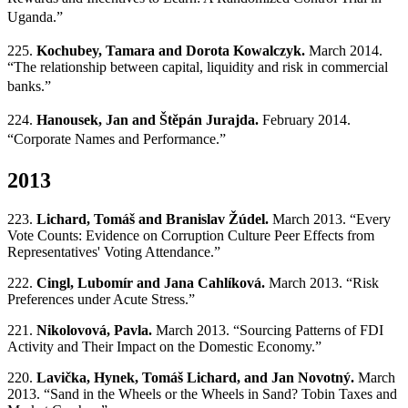
Uganda
.”
225.
Kochubey, Tamara and
Dorota
Kowalczyk.
March 2014.
“The relationship between capital, liquidity and risk in commercial
banks
.”
224.
Hanousek, Jan and Štěpán Jurajda.
February 2014.
“Corporate Names and Performance
.”
2013
223.
Lichard, Tomáš and Branislav Žúdel.
March 2013. “Every
Vote Counts: Evidence on Corruption Culture Peer Effects from
Representatives' Voting Attendance.”
222.
Cingl, Lubomír and Jana Cahlíková.
March 2013. “Risk
Preferences under Acute Stress.”
221.
Nikolovová, Pavla.
March 2013. “Sourcing Patterns of FDI
Activity and Their Impact on the Domestic Economy.”
220.
Lavička, Hynek, Tomáš Lichard, and Jan Novotný.
March
2013. “Sand in the Wheels or the Wheels in Sand? Tobin Taxes and