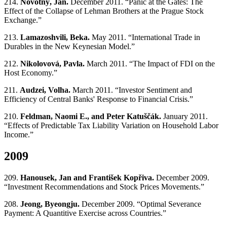
214.
Novotný, Jan.
December 2011. “Panic at the Gates: The
Effect of the Collapse of Lehman Brothers at the Prague Stock
Exchange.”
213.
Lamazoshvili, Beka.
May 2011. “International Trade in
Durables in the New Keynesian Model.”
212.
Nikolovová, Pavla.
March 2011. “The Impact of FDI on the
Host Economy.”
211.
Audzei, Volha.
March 2011. “Investor Sentiment and
Efficiency of Central Banks' Response to Financial Crisis.”
210.
Feldman, Naomi E., and Peter Katuščák.
January 2011.
“Effects of Predictable Tax Liability Variation on Household Labor
Income.”
2009
209.
Hanousek, Jan and František Kopřiva.
December 2009.
“Investment Recommendations and Stock Prices Movements.”
208.
Jeong, Byeongju.
December 2009. “Optimal Severance
Payment: A Quantitive Exercise across Countries.”