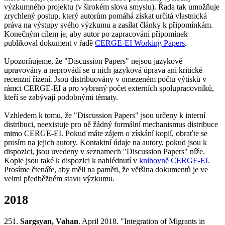
výzkumného projektu (v širokém slova smyslu). Řada tak umožňuje
zrychlený postup, který autorům pomáhá získat určitá vlastnická
práva na výstupy svého výzkumu a zasílat články k připomínkám.
Konečným cílem je, aby autor po zapracování připomínek
publikoval dokument v řadě
CERGE-EI Working Papers
.
Upozorňujeme, že "Discussion Papers" nejsou jazykově
upravovány a neprovádí se u nich jazyková úprava ani kritické
recenzní řízení. Jsou distribuovány v omezeném počtu výtisků v
rámci CERGE-EI a pro vybraný počet externích spolupracovníků,
kteří se zabývají podobnými tématy.
Vzhledem k tomu, že "Discussion Papers" jsou určeny k interní
distribuci, neexistuje pro ně žádný formální mechanismus distribuce
mimo CERGE-EI. Pokud máte zájem o získání kopií, obraťte se
prosím na jejich autory. Kontaktní údaje na autory, pokud jsou k
dispozici, jsou uvedeny v seznamech "Discussion Papers" níže.
Kopie jsou také k dispozici k nahlédnutí v
knihovně CERGE-EI
.
Prosíme čtenáře, aby měli na paměti, že většina dokumentů je ve
velmi předběžném stavu výzkumu.
2018
251.
Sargsyan, Vahan
. April 2018. "Integration of Migrants in