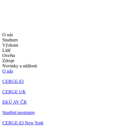
O nás
Studium
Výzkum
Lidé
Osvěta
Zdroje
Novinky a události
O nás
CERGE-EI
CERGE UK
EKÚ AV ČR
Studijní programy
CERGE-EI New York