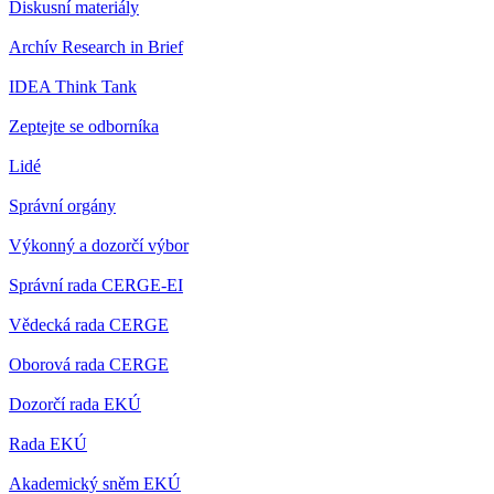
Diskusní materiály
Archív Research in Brief
IDEA Think Tank
Zeptejte se odborníka
Lidé
Správní orgány
Výkonný a dozorčí výbor
Správní rada CERGE-EI
Vědecká rada CERGE
Oborová rada CERGE
Dozorčí rada EKÚ
Rada EKÚ
Akademický sněm EKÚ