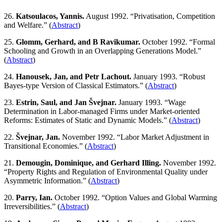
26.
Katsoulacos, Yannis.
August 1992. “Privatisation, Competition
and Welfare.” (
Abstract
)
25.
Glomm, Gerhard, and B Ravikumar.
October 1992. “Formal
Schooling and Growth in an Overlapping Generations Model.”
(
Abstract
)
24.
Hanousek, Jan, and Petr Lachout.
January 1993. “Robust
Bayes-type Version of Classical Estimators.” (
Abstract
)
23.
Estrin, Saul, and Jan Švejnar.
January 1993. “Wage
Determination in Labor-managed Firms under Market-oriented
Reforms: Estimates of Static and Dynamic Models.” (
Abstract
)
22.
Švejnar, Jan.
November 1992. “Labor Market Adjustment in
Transitional Economies.” (
Abstract
)
21.
Demougin, Dominique, and Gerhard Illing.
November 1992.
“Property Rights and Regulation of Environmental Quality under
Asymmetric Information.” (
Abstract
)
20.
Parry, Ian.
October 1992. “Option Values and Global Warming
Irreversibilities.” (
Abstract
)