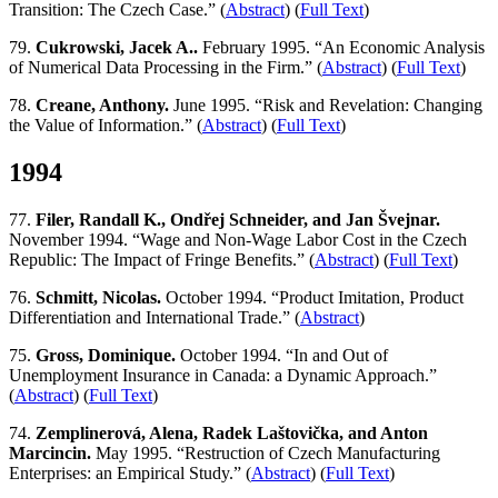
Transition: The Czech Case.” (
Abstract
) (
Full Text
)
79.
Cukrowski, Jacek A..
February 1995. “An Economic Analysis
of Numerical Data Processing in the Firm.” (
Abstract
) (
Full Text
)
78.
Creane, Anthony.
June 1995. “Risk and Revelation: Changing
the Value of Information.” (
Abstract
) (
Full Text
)
1994
77.
Filer, Randall K., Ondřej Schneider, and Jan Švejnar.
November 1994. “Wage and Non-Wage Labor Cost in the Czech
Republic: The Impact of Fringe Benefits.” (
Abstract
) (
Full Text
)
76.
Schmitt, Nicolas.
October 1994. “Product Imitation, Product
Differentiation and International Trade.” (
Abstract
)
75.
Gross, Dominique.
October 1994. “In and Out of
Unemployment Insurance in Canada: a Dynamic Approach.”
(
Abstract
) (
Full Text
)
74.
Zemplinerová, Alena, Radek Laštovička, and Anton
Marcincin.
May 1995. “Restruction of Czech Manufacturing
Enterprises: an Empirical Study.” (
Abstract
) (
Full Text
)