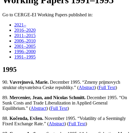
Working Papers 1991–1995
Go to CERGE-EI Working Papers published in:
2021–
2016–2020
2011–2015
2006–2010
2001–2005
1996–2000
1991–1995
1995
90.
Vavrejnová, Marie.
December 1995. “Zmeny prijmovych
struktur obyvatelstva Ceske republiky.” (
Abstract
) (
Full Text
)
89.
Mercenier, Jean, and Nicolas Schmitt.
December 1995. “On
Sunk Costs and Trade Liberalization in Applied General
Equilibrium.” (
Abstract
) (
Full Text
)
88.
Kočenda, Evžen.
November 1995. “Volatility of a Seemingly
Fixed Exchange Rate.” (
Abstract
) (
Full Text
)