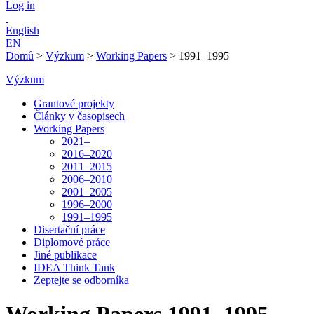
Log in
English
EN
Domů
>
Výzkum
>
Working Papers
>
1991–1995
Výzkum
Grantové projekty
Články v časopisech
Working Papers
2021–
2016–2020
2011–2015
2006–2010
2001–2005
1996–2000
1991–1995
Disertační práce
Diplomové práce
Jiné publikace
IDEA Think Tank
Zeptejte se odborníka