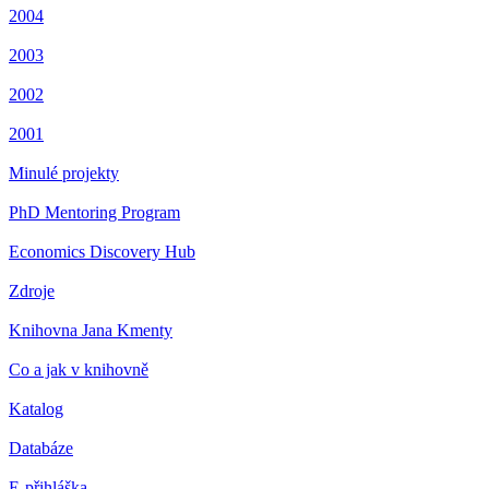
2004
2003
2002
2001
Minulé projekty
PhD Mentoring Program
Economics Discovery Hub
Zdroje
Knihovna Jana Kmenty
Co a jak v knihovně
Katalog
Databáze
E-přihláška