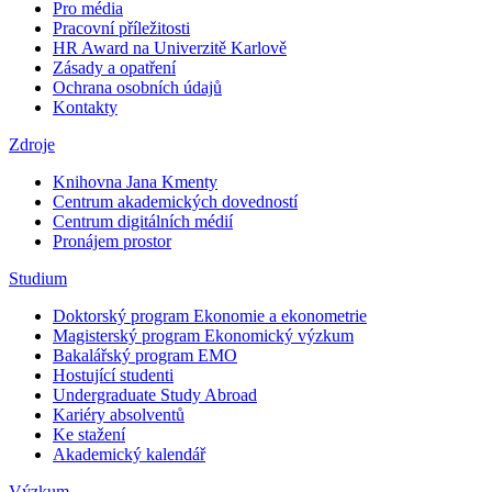
Pro média
Pracovní příležitosti
HR Award na Univerzitě Karlově
Zásady a opatření
Ochrana osobních údajů
Kontakty
Zdroje
Knihovna Jana Kmenty
Centrum akademických dovedností
Centrum digitálních médií
Pronájem prostor
Studium
Doktorský program Ekonomie a ekonometrie
Magisterský program Ekonomický výzkum
Bakalářský program EMO
Hostující studenti
Undergraduate Study Abroad
Kariéry absolventů
Ke stažení
Akademický kalendář
Výzkum