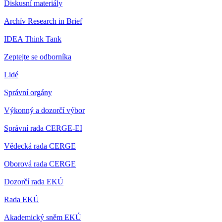
Diskusní materiály
Archív Research in Brief
IDEA Think Tank
Zeptejte se odborníka
Lidé
Správní orgány
Výkonný a dozorčí výbor
Správní rada CERGE-EI
Vědecká rada CERGE
Oborová rada CERGE
Dozorčí rada EKÚ
Rada EKÚ
Akademický sněm EKÚ