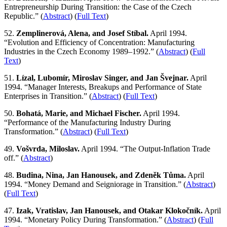
Entrepreneurship During Transition: the Case of the Czech
Republic.” (
Abstract
) (
Full Text
)
52.
Zemplinerová, Alena, and Josef Stíbal.
April 1994.
“Evolution and Efficiency of Concentration: Manufacturing
Industries in the Czech Economy 1989–1992.” (
Abstract
) (
Full
Text
)
51.
Lízal, Lubomír, Miroslav Singer, and Jan Švejnar.
April
1994. “Manager Interests, Breakups and Performance of State
Enterprises in Transition.” (
Abstract
) (
Full Text
)
50.
Bohatá, Marie, and Michael Fischer.
April 1994.
“Performance of the Manufacturing Industry During
Transformation.” (
Abstract
) (
Full Text
)
49.
Vošvrda, Miloslav.
April 1994. “The Output-Inflation Trade
off.” (
Abstract
)
48.
Budina, Nina, Jan Hanousek, and Zdeněk Tůma.
April
1994. “Money Demand and Seigniorage in Transition.” (
Abstract
)
(
Full Text
)
47.
Izak, Vratislav, Jan Hanousek, and Otakar Klokočník.
April
1994. “Monetary Policy During Transformation.” (
Abstract
) (
Full