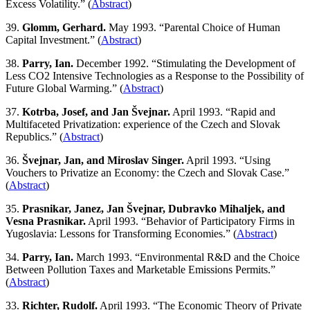
Excess Volatility.” (
Abstract
)
39.
Glomm, Gerhard.
May 1993. “Parental Choice of Human
Capital Investment.” (
Abstract
)
38.
Parry, Ian.
December 1992. “Stimulating the Development of
Less CO2 Intensive Technologies as a Response to the Possibility of
Future Global Warming.” (
Abstract
)
37.
Kotrba, Josef, and Jan Švejnar.
April 1993. “Rapid and
Multifaceted Privatization: experience of the Czech and Slovak
Republics.” (
Abstract
)
36.
Švejnar, Jan, and Miroslav Singer.
April 1993. “Using
Vouchers to Privatize an Economy: the Czech and Slovak Case.”
(
Abstract
)
35.
Prasnikar, Janez, Jan Švejnar, Dubravko Mihaljek, and
Vesna Prasnikar.
April 1993. “Behavior of Participatory Firms in
Yugoslavia: Lessons for Transforming Economies.” (
Abstract
)
34.
Parry, Ian.
March 1993. “Environmental R&D and the Choice
Between Pollution Taxes and Marketable Emissions Permits.”
(
Abstract
)
33.
Richter, Rudolf.
April 1993. “The Economic Theory of Private