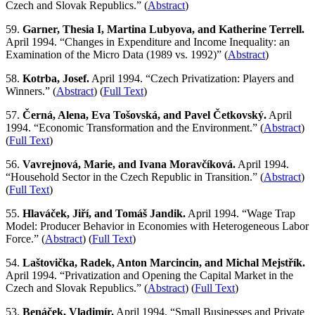
Czech and Slovak Republics.” (
Abstract
)
59.
Garner, Thesia I, Martina Lubyova, and Katherine Terrell.
April 1994. “Changes in Expenditure and Income Inequality: an
Examination of the Micro Data (1989 vs. 1992)” (
Abstract
)
58.
Kotrba, Josef.
April 1994. “Czech Privatization: Players and
Winners.” (
Abstract
) (
Full Text
)
57.
Černá, Alena, Eva Tošovská, and Pavel Četkovský.
April
1994. “Economic Transformation and the Environment.” (
Abstract
)
(
Full Text
)
56.
Vavrejnová, Marie, and Ivana Moravčíková.
April 1994.
“Household Sector in the Czech Republic in Transition.” (
Abstract
)
(
Full Text
)
55.
Hlaváček, Jiří, and Tomáš Jandik.
April 1994. “Wage Trap
Model: Producer Behavior in Economies with Heterogeneous Labor
Force.” (
Abstract
) (
Full Text
)
54.
Laštovička, Radek, Anton Marcincin, and Michal Mejstřík.
April 1994. “Privatization and Opening the Capital Market in the
Czech and Slovak Republics.” (
Abstract
) (
Full Text
)
53.
Benáček, Vladimír.
April 1994. “Small Businesses and Private