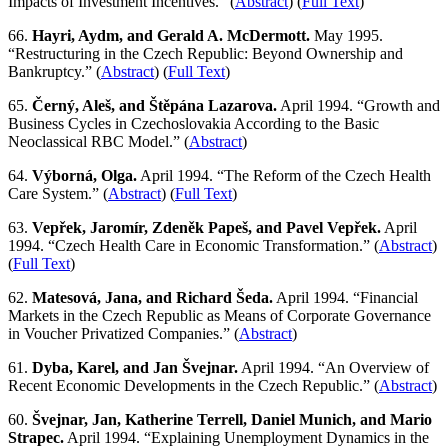
Impacts of Investment Incentives.” (
Abstract
) (
Full Text
)
66.
Hayri, Aydm, and Gerald A. McDermott.
May 1995.
“Restructuring in the Czech Republic: Beyond Ownership and
Bankruptcy.” (
Abstract
) (
Full Text
)
65.
Černý, Aleš, and Štěpána Lazarova.
April 1994. “Growth and
Business Cycles in Czechoslovakia According to the Basic
Neoclassical RBC Model.” (
Abstract
)
64.
Výborná, Olga.
April 1994. “The Reform of the Czech Health
Care System.” (
Abstract
) (
Full Text
)
63.
Vepřek, Jaromír, Zdeněk Papeš, and Pavel Vepřek.
April
1994. “Czech Health Care in Economic Transformation.” (
Abstract
)
(
Full Text
)
62.
Matesová, Jana, and Richard Šeda.
April 1994. “Financial
Markets in the Czech Republic as Means of Corporate Governance
in Voucher Privatized Companies.” (
Abstract
)
61.
Dyba, Karel, and Jan Švejnar.
April 1994. “An Overview of
Recent Economic Developments in the Czech Republic.” (
Abstract
)
60.
Švejnar, Jan, Katherine Terrell, Daniel Munich, and Mario
Strapec.
April 1994. “Explaining Unemployment Dynamics in the