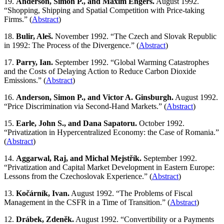
19.
Anderson, Simon P., and Maxim Engers.
August 1992.
“Shopping, Shipping and Spatial Competition with Price-taking
Firms.” (
Abstract
)
18.
Bulir, Aleš.
November 1992. “The Czech and Slovak Republic
in 1992: The Process of the Divergence.” (
Abstract
)
17.
Parry, Ian.
September 1992. “Global Warming Catastrophes
and the Costs of Delaying Action to Reduce Carbon Dioxide
Emissions.” (
Abstract
)
16.
Anderson, Simon P., and Victor A. Ginsburgh.
August 1992.
“Price Discrimination via Second-Hand Markets.” (
Abstract
)
15.
Earle, John S., and Dana Sapatoru.
October 1992.
“Privatization in Hypercentralized Economy: the Case of Romania.”
(
Abstract
)
14.
Aggarwal, Raj, and Michal Mejstřík.
September 1992.
“Privatization and Capital Market Development in Eastern Europe:
Lessons from the Czechoslovak Experience.” (
Abstract
)
13.
Kočárník, Ivan.
August 1992. “The Problems of Fiscal
Management in the CSFR in a Time of Transition.” (
Abstract
)
12.
Drábek, Zdeněk.
August 1992. “Convertibility or a Payments