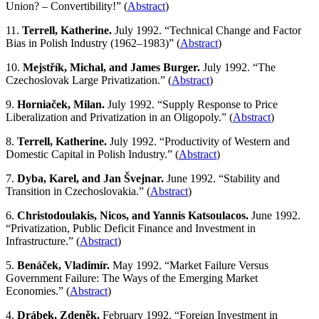
Union? – Convertibility!” (
Abstract
)
11.
Terrell, Katherine.
July 1992. “Technical Change and Factor
Bias in Polish Industry (1962–1983)” (
Abstract
)
10.
Mejstřík, Michal, and James Burger.
July 1992. “The
Czechoslovak Large Privatization.” (
Abstract
)
9.
Horniaček, Milan.
July 1992. “Supply Response to Price
Liberalization and Privatization in an Oligopoly.” (
Abstract
)
8.
Terrell, Katherine.
July 1992. “Productivity of Western and
Domestic Capital in Polish Industry.” (
Abstract
)
7.
Dyba, Karel, and Jan Švejnar.
June 1992. “Stability and
Transition in Czechoslovakia.” (
Abstract
)
6.
Christodoulakis, Nicos, and Yannis Katsoulacos.
June 1992.
“Privatization, Public Deficit Finance and Investment in
Infrastructure.” (
Abstract
)
5.
Benáček, Vladimír.
May 1992. “Market Failure Versus
Government Failure: The Ways of the Emerging Market
Economies.” (
Abstract
)
4.
Drábek, Zdeněk.
February 1992. “Foreign Investment in