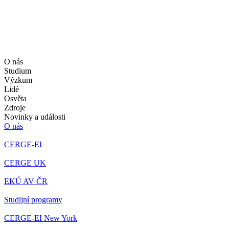
O nás
Studium
Výzkum
Lidé
Osvěta
Zdroje
Novinky a události
O nás
CERGE-EI
CERGE UK
EKÚ AV ČR
Studijní programy
CERGE-EI New York