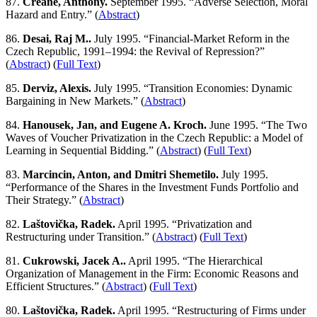
87.
Creane, Anthony.
September 1995. “Adverse Selection, Moral
Hazard and Entry.” (
Abstract
)
86.
Desai, Raj M..
July 1995. “Financial-Market Reform in the
Czech Republic, 1991–1994: the Revival of Repression?”
(
Abstract
) (
Full Text
)
85.
Derviz, Alexis.
July 1995. “Transition Economies: Dynamic
Bargaining in New Markets.” (
Abstract
)
84.
Hanousek, Jan, and Eugene A. Kroch.
June 1995. “The Two
Waves of Voucher Privatization in the Czech Republic: a Model of
Learning in Sequential Bidding.” (
Abstract
) (
Full Text
)
83.
Marcincin, Anton, and Dmitri Shemetilo.
July 1995.
“Performance of the Shares in the Investment Funds Portfolio and
Their Strategy.” (
Abstract
)
82.
Laštovička, Radek.
April 1995. “Privatization and
Restructuring under Transition.” (
Abstract
) (
Full Text
)
81.
Cukrowski, Jacek A..
April 1995. “The Hierarchical
Organization of Management in the Firm: Economic Reasons and
Efficient Structures.” (
Abstract
) (
Full Text
)
80.
Laštovička, Radek.
April 1995. “Restructuring of Firms under