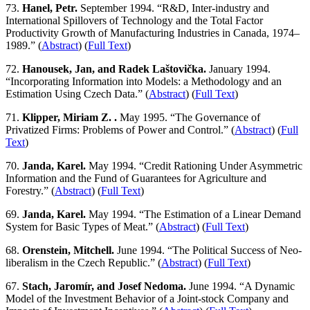
73.
Hanel, Petr.
September 1994. “R&D, Inter-industry and
International Spillovers of Technology and the Total Factor
Productivity Growth of Manufacturing Industries in Canada, 1974–
1989.” (
Abstract
) (
Full Text
)
72.
Hanousek, Jan, and Radek Laštovička.
January 1994.
“Incorporating Information into Models: a Methodology and an
Estimation Using Czech Data.” (
Abstract
) (
Full Text
)
71.
Klipper, Miriam Z. .
May 1995. “The Governance of
Privatized Firms: Problems of Power and Control.” (
Abstract
) (
Full
Text
)
70.
Janda, Karel.
May 1994. “Credit Rationing Under Asymmetric
Information and the Fund of Guarantees for Agriculture and
Forestry.” (
Abstract
) (
Full Text
)
69.
Janda, Karel.
May 1994. “The Estimation of a Linear Demand
System for Basic Types of Meat.” (
Abstract
) (
Full Text
)
68.
Orenstein, Mitchell.
June 1994. “The Political Success of Neo-
liberalism in the Czech Republic.” (
Abstract
) (
Full Text
)
67.
Stach, Jaromír, and Josef Nedoma.
June 1994. “A Dynamic
Model of the Investment Behavior of a Joint-stock Company and