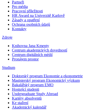
Partneři
Pro média
Pracovní příležitosti
HR Award na Univerzitě Karlově
Zásady a opatření
Ochrana osobních údajů
Kontakty
Zdroje
Knihovna Jana Kmenty
Centrum akademických dovedností
Centrum digitálních médií
Pronájem prostor
Studium
Doktorský program Ekonomie a ekonometrie
Magisterský program Ekonomický výzkum
Bakalářský program EMO
Hostující studenti
Undergraduate Study Abroad
Kariéry absolventů
Ke stažení
Akademický kalendář