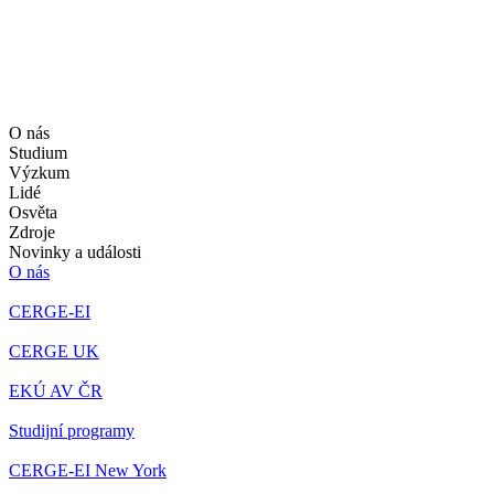
O nás
Studium
Výzkum
Lidé
Osvěta
Zdroje
Novinky a události
O nás
CERGE-EI
CERGE UK
EKÚ AV ČR
Studijní programy
CERGE-EI New York