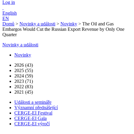
Log in
English
EN
Domů
>
Novinky a události
>
Novinky
>
The Oil and Gas
Embargos Would Cut the Russian Export Revenue by Only One
Quarter
Novinky a události
Novinky
2026 (43)
2025 (55)
2024 (59)
2023 (71)
2022 (83)
2021 (45)
Události a semináře
Významní přednášející
CERGE-EI Festival
CERGE-EI Gala
CERGE-EI výročí