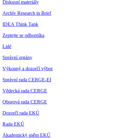
Diskusní materiály
Archív Research in Brief
IDEA Think Tank
Zeptejte se odborníka
Lidé
Správní orgány
Výkonný a dozorčí výbor
Správní rada CERGE-EI
Vědecká rada CERGE
Oborová rada CERGE
Dozorčí rada EKÚ
Rada EKÚ
Akademický sněm EKÚ