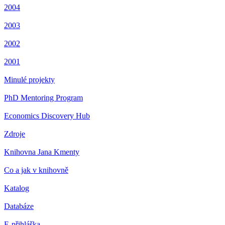
2004
2003
2002
2001
Minulé projekty
PhD Mentoring Program
Economics Discovery Hub
Zdroje
Knihovna Jana Kmenty
Co a jak v knihovně
Katalog
Databáze
E-přihláška