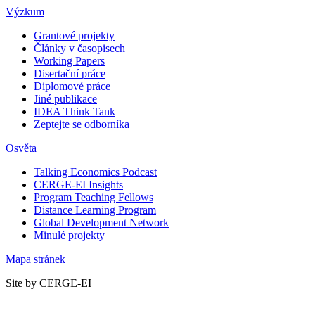
Výzkum
Grantové projekty
Články v časopisech
Working Papers
Disertační práce
Diplomové práce
Jiné publikace
IDEA Think Tank
Zeptejte se odborníka
Osvěta
Talking Economics Podcast
CERGE-EI Insights
Program Teaching Fellows
Distance Learning Program
Global Development Network
Minulé projekty
Mapa stránek
Site by CERGE-EI