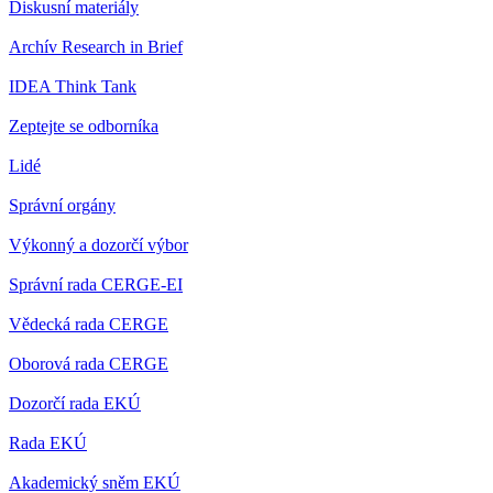
Diskusní materiály
Archív Research in Brief
IDEA Think Tank
Zeptejte se odborníka
Lidé
Správní orgány
Výkonný a dozorčí výbor
Správní rada CERGE-EI
Vědecká rada CERGE
Oborová rada CERGE
Dozorčí rada EKÚ
Rada EKÚ
Akademický sněm EKÚ