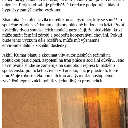
migrace. Projekt obsahuje předběžné korelace podporující hlavní
hypotézy zamýšleného výzkumu.
Shampita Das představila teoretickou analýzu her, kdy se soutěží o
společné zdroje s vědomím nejistoty ohledně budoucích krizí. První
výsledky dvou souvisejících modelů naznačují, že předvídání krizí
může snížit čerpání zdrojů a podpořit kooperativní chování. Pokud
bude tento výzkum dále rozšířen, může mít významné
environmentální a sociální důsledky.
Akhil Kumar plánuje zkoumat vliv autoritářských režimů na
politickou participaci, zapojení na trhu práce a sociální důvěru. Jeho
navrhovaná studie se zaměřuje na soudobou represi kurdského
společensko-politického života v Turecku, což je prostředí, které
umožňuje robustní ekonometrickou analýzu díky postupnému
zavádění represivních politik v jednotlivých provinciích.