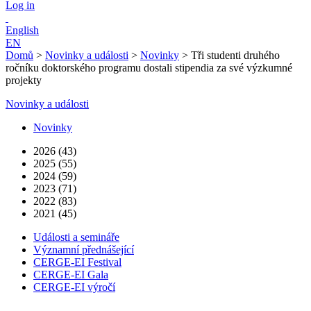
Log in
English
EN
Domů
>
Novinky a události
>
Novinky
>
Tři studenti druhého
ročníku doktorského programu dostali stipendia za své výzkumné
projekty
Novinky a události
Novinky
2026 (43)
2025 (55)
2024 (59)
2023 (71)
2022 (83)
2021 (45)
Události a semináře
Významní přednášející
CERGE-EI Festival
CERGE-EI Gala
CERGE-EI výročí