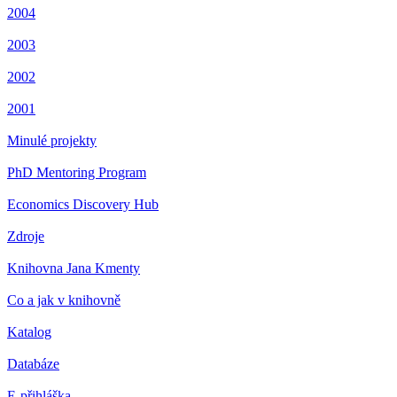
2004
2003
2002
2001
Minulé projekty
PhD Mentoring Program
Economics Discovery Hub
Zdroje
Knihovna Jana Kmenty
Co a jak v knihovně
Katalog
Databáze
E-přihláška