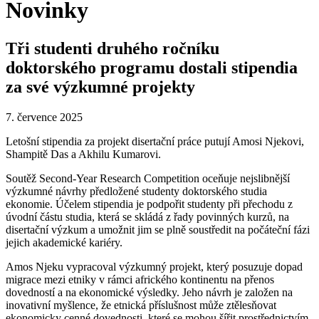
Novinky
Tři studenti druhého ročníku
doktorského programu dostali stipendia
za své výzkumné projekty
7. července 2025
Letošní stipendia za projekt disertační práce putují Amosi Njekovi,
Shampitě Das a Akhilu Kumarovi.
Soutěž Second-Year Research Competition oceňuje nejslibnější
výzkumné návrhy předložené studenty doktorského studia
ekonomie. Účelem stipendia je podpořit studenty při přechodu z
úvodní částu studia, která se skládá z řady povinných kurzů, na
disertační výzkum a umožnit jim se plně soustředit na počáteční fázi
jejich akademické kariéry.
Amos Njeku vypracoval výzkumný projekt, který posuzuje dopad
migrace mezi etniky v rámci afrického kontinentu na přenos
dovedností a na ekonomické výsledky. Jeho návrh je založen na
inovativní myšlence, že etnická příslušnost může ztělesňovat
ekonomicky cenné dovednosti, které se mohou šířit prostřednictvím