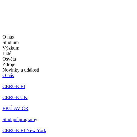
O nás
Studium
Výzkum
Lidé
Osvěta
Zdroje
Novinky a události
O nás
CERGE-EI
CERGE UK
EKÚ AV ČR
Studijní programy
CERGE-EI New York