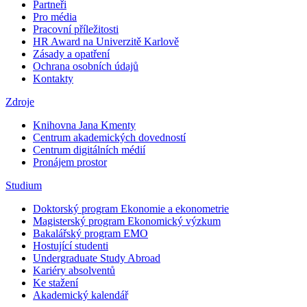
Partneři
Pro média
Pracovní příležitosti
HR Award na Univerzitě Karlově
Zásady a opatření
Ochrana osobních údajů
Kontakty
Zdroje
Knihovna Jana Kmenty
Centrum akademických dovedností
Centrum digitálních médií
Pronájem prostor
Studium
Doktorský program Ekonomie a ekonometrie
Magisterský program Ekonomický výzkum
Bakalářský program EMO
Hostující studenti
Undergraduate Study Abroad
Kariéry absolventů
Ke stažení
Akademický kalendář