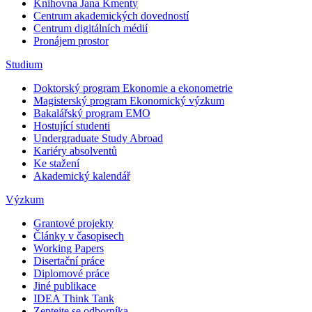
Knihovna Jana Kmenty
Centrum akademických dovedností
Centrum digitálních médií
Pronájem prostor
Studium
Doktorský program Ekonomie a ekonometrie
Magisterský program Ekonomický výzkum
Bakalářský program EMO
Hostující studenti
Undergraduate Study Abroad
Kariéry absolventů
Ke stažení
Akademický kalendář
Výzkum
Grantové projekty
Články v časopisech
Working Papers
Disertační práce
Diplomové práce
Jiné publikace
IDEA Think Tank
Zeptejte se odborníka