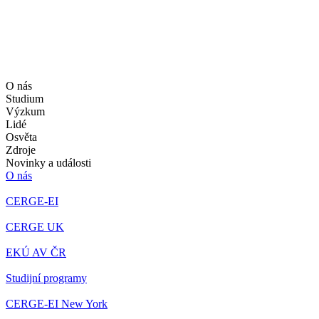
O nás
Studium
Výzkum
Lidé
Osvěta
Zdroje
Novinky a události
O nás
CERGE-EI
CERGE UK
EKÚ AV ČR
Studijní programy
CERGE-EI New York