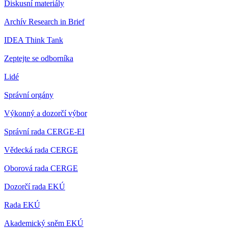
Diskusní materiály
Archív Research in Brief
IDEA Think Tank
Zeptejte se odborníka
Lidé
Správní orgány
Výkonný a dozorčí výbor
Správní rada CERGE-EI
Vědecká rada CERGE
Oborová rada CERGE
Dozorčí rada EKÚ
Rada EKÚ
Akademický sněm EKÚ