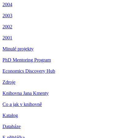
2004
2003
2002
2001
Minulé projekty
PhD Mentoring Program
Economics Discovery Hub
Zdroje
Knihovna Jana Kmenty
Co a jak v knihovně
Katalog
Databáze
E-přihláška