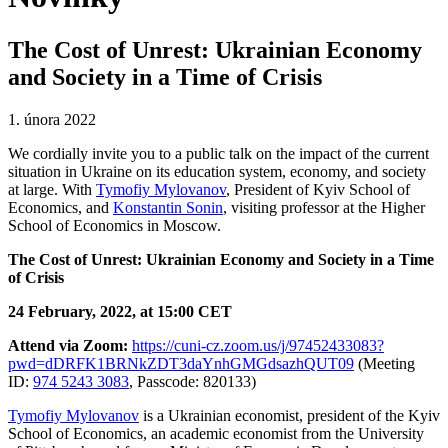
The Cost of Unrest: Ukrainian Economy
and Society in a Time of Crisis
1. února 2022
We cordially invite you to a public talk on the impact of the current
situation in Ukraine on its education system, economy, and society
at large. With
Tymofiy Mylovanov
, President of Kyiv School of
Economics, and
Konstantin Sonin
, visiting professor at the Higher
School of Economics in Moscow.
The Cost of Unrest: Ukrainian Economy and Society in a Time
of Crisis
24 February, 2022, at 15:00 CET
Attend via Zoom:
https://cuni-cz.zoom.us/j/97452433083?
pwd=dDRFK1BRNkZDT3daYnhGMGdsazhQUT09
(
Meeting
ID:
974 5243 3083
,
Passcode: 820133)
Tymofiy Mylovanov
is a Ukrainian economist, president of the Kyiv
School of Economics, an academic economist from the University