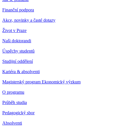
Finanční podpora
Akce, novinky a časté dotazy
Život v Praze
Naši doktorandi
Úspěchy studentů
Studijní oddělení
Kariéra & absolventi
Magisterský program Ekonomický výzkum
O programu
Průběh studia
Pedagogický sbor
Absolventi