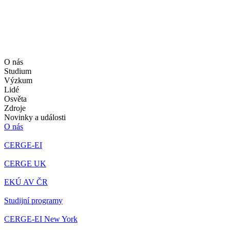
O nás
Studium
Výzkum
Lidé
Osvěta
Zdroje
Novinky a události
O nás
CERGE-EI
CERGE UK
EKÚ AV ČR
Studijní programy
CERGE-EI New York