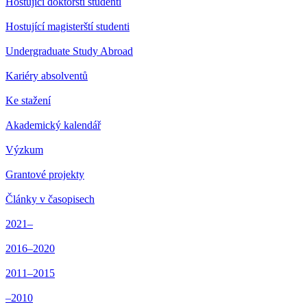
Hostující doktorští studenti
Hostující magisterští studenti
Undergraduate Study Abroad
Kariéry absolventů
Ke stažení
Akademický kalendář
Výzkum
Grantové projekty
Články v časopisech
2021–
2016–2020
2011–2015
–2010