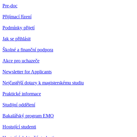
Pre-doc
Přijímací řízení
Podmínky přijetí
Jak se přihlásit
Školné a finanční podpora
Akce pro uchazeče
Newsletter for Applicants
Nejčastější dotazy k magisterskému studiu
Praktické informace
Studijní oddělení
Bakalářský program EMO
Hostující studenti