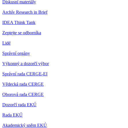
Diskusní materiály
Archív Research in Brief
IDEA Think Tank
Zeptejte se odborníka
Lidé
Správní orgány
Výkonný a dozorčí výbor
Správní rada CERGE-EI
Vědecká rada CERGE
Oborová rada CERGE
Dozorčí rada EKÚ
Rada EKÚ
Akademický sněm EKÚ