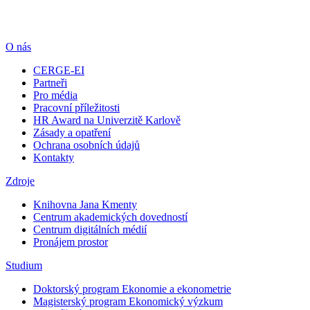
O nás
CERGE-EI
Partneři
Pro média
Pracovní příležitosti
HR Award na Univerzitě Karlově
Zásady a opatření
Ochrana osobních údajů
Kontakty
Zdroje
Knihovna Jana Kmenty
Centrum akademických dovedností
Centrum digitálních médií
Pronájem prostor
Studium
Doktorský program Ekonomie a ekonometrie
Magisterský program Ekonomický výzkum