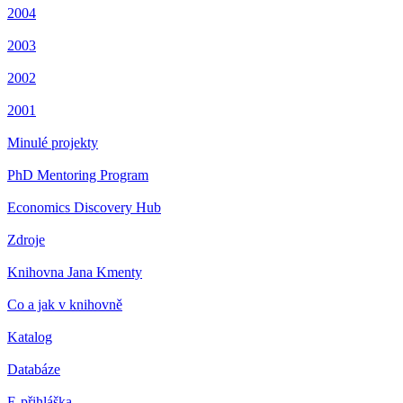
2004
2003
2002
2001
Minulé projekty
PhD Mentoring Program
Economics Discovery Hub
Zdroje
Knihovna Jana Kmenty
Co a jak v knihovně
Katalog
Databáze
E-přihláška