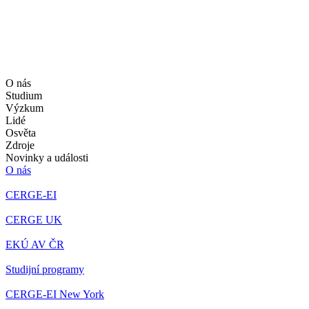
O nás
Studium
Výzkum
Lidé
Osvěta
Zdroje
Novinky a události
O nás
CERGE-EI
CERGE UK
EKÚ AV ČR
Studijní programy
CERGE-EI New York