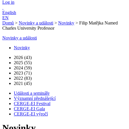
Log in
English
EN
Domů
>
Novinky a události
>
Novinky
>
Filip Matějka Named
Charles University Professor
Novinky a události
Novinky
2026 (43)
2025 (55)
2024 (59)
2023 (71)
2022 (83)
2021 (45)
Události a semináře
Významní přednášející
CERGE-EI Festival
CERGE-EI Gala
CERGE-EI výročí
Novinky