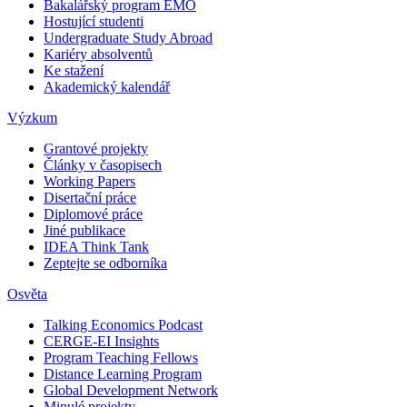
Bakalářský program EMO
Hostující studenti
Undergraduate Study Abroad
Kariéry absolventů
Ke stažení
Akademický kalendář
Výzkum
Grantové projekty
Články v časopisech
Working Papers
Disertační práce
Diplomové práce
Jiné publikace
IDEA Think Tank
Zeptejte se odborníka
Osvěta
Talking Economics Podcast
CERGE-EI Insights
Program Teaching Fellows
Distance Learning Program
Global Development Network
Minulé projekty