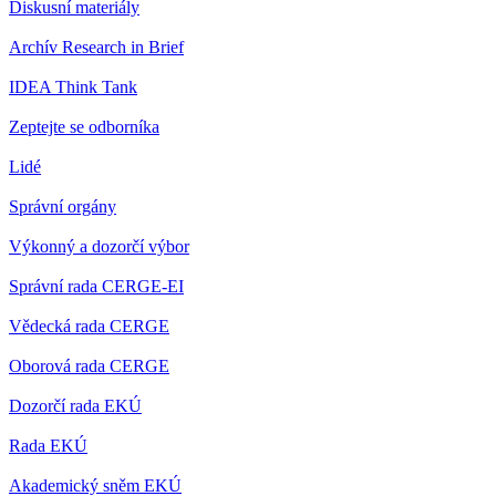
Diskusní materiály
Archív Research in Brief
IDEA Think Tank
Zeptejte se odborníka
Lidé
Správní orgány
Výkonný a dozorčí výbor
Správní rada CERGE-EI
Vědecká rada CERGE
Oborová rada CERGE
Dozorčí rada EKÚ
Rada EKÚ
Akademický sněm EKÚ