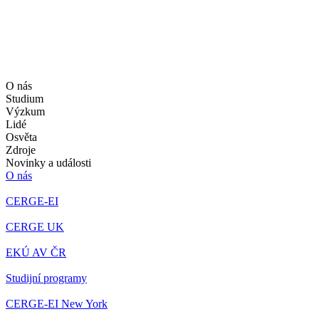
O nás
Studium
Výzkum
Lidé
Osvěta
Zdroje
Novinky a události
O nás
CERGE-EI
CERGE UK
EKÚ AV ČR
Studijní programy
CERGE-EI New York