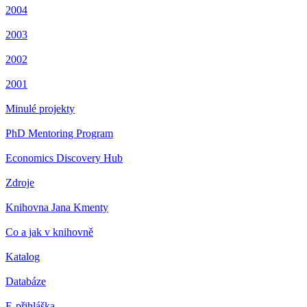
2004
2003
2002
2001
Minulé projekty
PhD Mentoring Program
Economics Discovery Hub
Zdroje
Knihovna Jana Kmenty
Co a jak v knihovně
Katalog
Databáze
E-přihláška