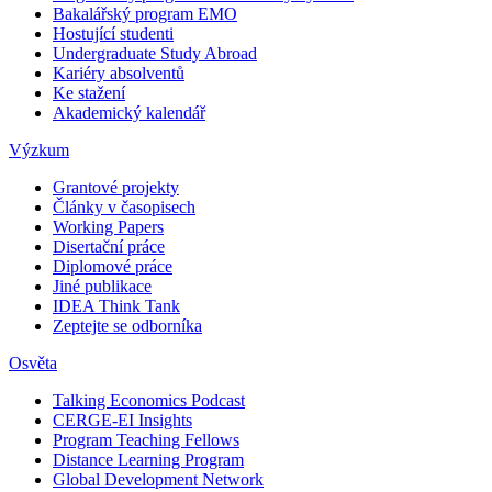
Bakalářský program EMO
Hostující studenti
Undergraduate Study Abroad
Kariéry absolventů
Ke stažení
Akademický kalendář
Výzkum
Grantové projekty
Články v časopisech
Working Papers
Disertační práce
Diplomové práce
Jiné publikace
IDEA Think Tank
Zeptejte se odborníka
Osvěta
Talking Economics Podcast
CERGE-EI Insights
Program Teaching Fellows
Distance Learning Program
Global Development Network