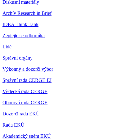
Diskusní materiály
Archív Research in Brief
IDEA Think Tank
Zeptejte se odborníka
Lidé
Správní orgány
Výkonný a dozorčí výbor
Správní rada CERGE-EI
Vědecká rada CERGE
Oborová rada CERGE
Dozorčí rada EKÚ
Rada EKÚ
Akademický sněm EKÚ