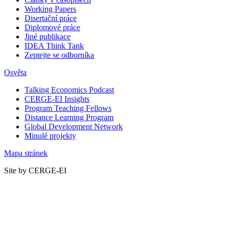
Working Papers
Disertační práce
Diplomové práce
Jiné publikace
IDEA Think Tank
Zeptejte se odborníka
Osvěta
Talking Economics Podcast
CERGE-EI Insights
Program Teaching Fellows
Distance Learning Program
Global Development Network
Minulé projekty
Mapa stránek
Site by CERGE-EI