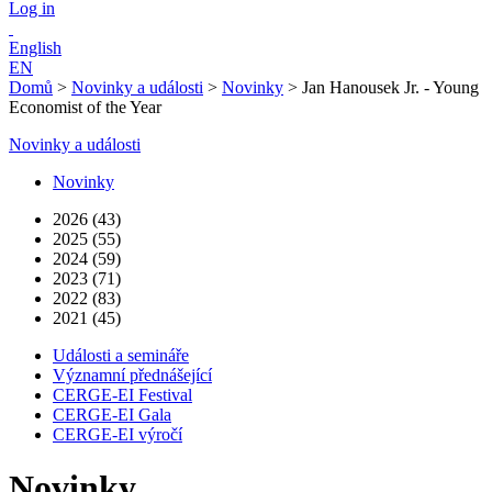
Log in
English
EN
Domů
>
Novinky a události
>
Novinky
>
Jan Hanousek Jr. - Young
Economist of the Year
Novinky a události
Novinky
2026 (43)
2025 (55)
2024 (59)
2023 (71)
2022 (83)
2021 (45)
Události a semináře
Významní přednášející
CERGE-EI Festival
CERGE-EI Gala
CERGE-EI výročí
Novinky