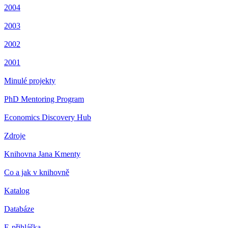
2004
2003
2002
2001
Minulé projekty
PhD Mentoring Program
Economics Discovery Hub
Zdroje
Knihovna Jana Kmenty
Co a jak v knihovně
Katalog
Databáze
E-přihláška