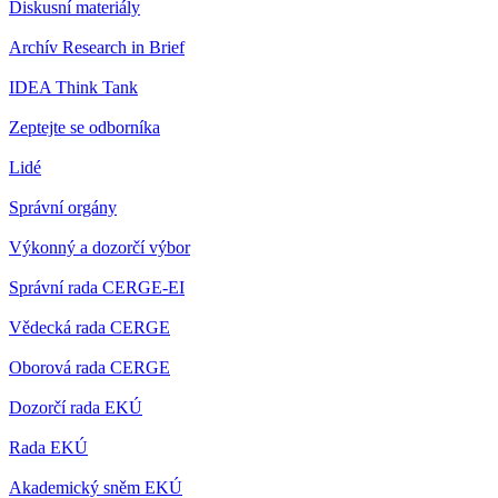
Diskusní materiály
Archív Research in Brief
IDEA Think Tank
Zeptejte se odborníka
Lidé
Správní orgány
Výkonný a dozorčí výbor
Správní rada CERGE-EI
Vědecká rada CERGE
Oborová rada CERGE
Dozorčí rada EKÚ
Rada EKÚ
Akademický sněm EKÚ