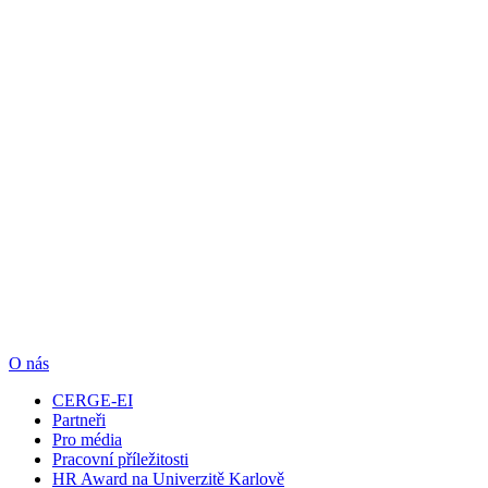
O nás
CERGE-EI
Partneři
Pro média
Pracovní příležitosti
HR Award na Univerzitě Karlově