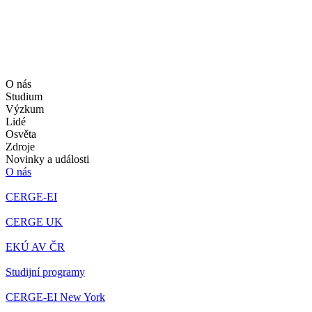
O nás
Studium
Výzkum
Lidé
Osvěta
Zdroje
Novinky a události
O nás
CERGE-EI
CERGE UK
EKÚ AV ČR
Studijní programy
CERGE-EI New York