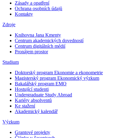
Zásady a opatření
Ochrana osobních údajů
Kontakty
Zdroje
Knihovna Jana Kmenty
Centrum akademických dovedností
Centrum digitálních médií
Pronájem prostor
Studium
Doktorský program Ekonomie a ekonometrie
Magisterský program Ekonomický výzkum
Bakalářský program EMO
Hostující studenti
Undergraduate Study Abroad
Kariéry absolventů
Ke stažení
Akademický kalendář
Výzkum
Grantové projekty
Články v časopisech