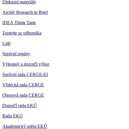
Diskusní materiály
Archív Research in Brief
IDEA Think Tank
Zeptejte se odborníka
Lidé
Správní orgány
Výkonný a dozorčí výbor
Správní rada CERGE-EI
Vědecká rada CERGE
Oborová rada CERGE
Dozorčí rada EKÚ
Rada EKÚ
Akademický sněm EKÚ