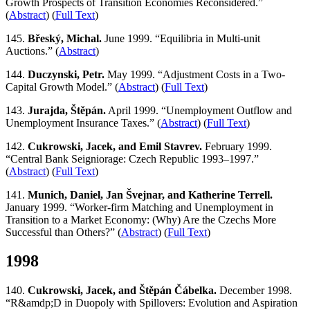
Growth Prospects of Transition Economies Reconsidered.”
(
Abstract
) (
Full Text
)
145.
Břeský, Michal.
June 1999. “Equilibria in Multi-unit
Auctions.” (
Abstract
)
144.
Duczynski, Petr.
May 1999. “Adjustment Costs in a Two-
Capital Growth Model.” (
Abstract
) (
Full Text
)
143.
Jurajda, Štěpán.
April 1999. “Unemployment Outflow and
Unemployment Insurance Taxes.” (
Abstract
) (
Full Text
)
142.
Cukrowski, Jacek, and Emil Stavrev.
February 1999.
“Central Bank Seigniorage: Czech Republic 1993–1997.”
(
Abstract
) (
Full Text
)
141.
Munich, Daniel, Jan Švejnar, and Katherine Terrell.
January 1999. “Worker-firm Matching and Unemployment in
Transition to a Market Economy: (Why) Are the Czechs More
Successful than Others?” (
Abstract
) (
Full Text
)
1998
140.
Cukrowski, Jacek, and Štěpán Čábelka.
December 1998.
“R&amdp;D in Duopoly with Spillovers: Evolution and Aspiration