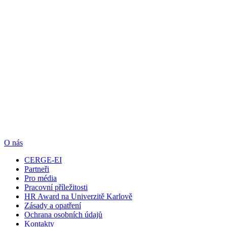
O nás
CERGE-EI
Partneři
Pro média
Pracovní příležitosti
HR Award na Univerzitě Karlově
Zásady a opatření
Ochrana osobních údajů
Kontakty