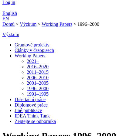
Log in
English
EN
Domů
>
Výzkum
>
Working Papers
>
1996–2000
Výzkum
Grantové projekty
Články v časopisech
Working Papers
2021–
2016–2020
2011–2015
2006–2010
2001–2005
1996–2000
1991–1995
Disertační práce
Diplomové práce
Jiné publikace
IDEA Think Tank
Zeptejte se odborníka