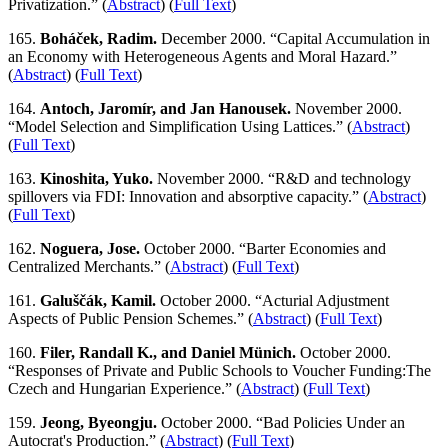
Privatization.” (
Abstract
) (
Full Text
)
165.
Boháček, Radim.
December 2000. “Capital Accumulation in
an Economy with Heterogeneous Agents and Moral Hazard.”
(
Abstract
) (
Full Text
)
164.
Antoch, Jaromír, and Jan Hanousek.
November 2000.
“Model Selection and Simplification Using Lattices.” (
Abstract
)
(
Full Text
)
163.
Kinoshita, Yuko.
November 2000. “R&D and technology
spillovers via FDI: Innovation and absorptive capacity.” (
Abstract
)
(
Full Text
)
162.
Noguera, Jose.
October 2000. “Barter Economies and
Centralized Merchants.” (
Abstract
) (
Full Text
)
161.
Galuščák, Kamil.
October 2000. “Acturial Adjustment
Aspects of Public Pension Schemes.” (
Abstract
) (
Full Text
)
160.
Filer, Randall K., and Daniel Münich.
October 2000.
“Responses of Private and Public Schools to Voucher Funding:The
Czech and Hungarian Experience.” (
Abstract
) (
Full Text
)
159.
Jeong, Byeongju.
October 2000. “Bad Policies Under an
Autocrat's Production.” (
Abstract
) (
Full Text
)