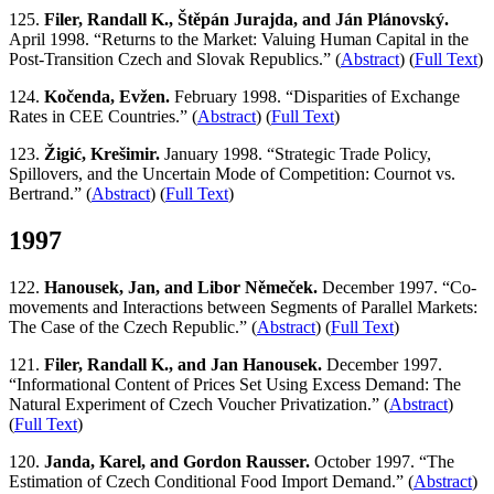
125.
Filer, Randall K., Štěpán Jurajda, and Ján Plánovský.
April 1998. “Returns to the Market: Valuing Human Capital in the
Post-Transition Czech and Slovak Republics.” (
Abstract
) (
Full Text
)
124.
Kočenda, Evžen.
February 1998. “Disparities of Exchange
Rates in CEE Countries.” (
Abstract
) (
Full Text
)
123.
Žigić, Krešimir.
January 1998. “Strategic Trade Policy,
Spillovers, and the Uncertain Mode of Competition: Cournot vs.
Bertrand.” (
Abstract
) (
Full Text
)
1997
122.
Hanousek, Jan, and Libor Němeček.
December 1997. “Co-
movements and Interactions between Segments of Parallel Markets:
The Case of the Czech Republic.” (
Abstract
) (
Full Text
)
121.
Filer, Randall K., and Jan Hanousek.
December 1997.
“Informational Content of Prices Set Using Excess Demand: The
Natural Experiment of Czech Voucher Privatization.” (
Abstract
)
(
Full Text
)
120.
Janda, Karel, and Gordon Rausser.
October 1997. “The
Estimation of Czech Conditional Food Import Demand.” (
Abstract
)