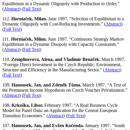
Equilibrium in a Dynamic Oligopoly with Production to Order.”
(
Abstract
) (
Full Text
)
112.
Horniaček, Milan.
June 1997. “Selection of Equilibrium in a
Dynamic Oligopoly with Cost-Reducing Investments.” (
Abstract
)
(
Full Text
)
111.
Horniaček, Milan.
June 1997. “Continuous Strategy Markov
Equilibrium in a Dynamic Duopoly with Capacity Constraints.”
(
Abstract
) (
Full Text
)
110.
Zemplinerová, Alena, and Vladimír Benáček.
March 1997.
“Foreign Direct Investment in the Czech Republic: Environment,
Structure and Efficiency in the Manufacturing Sector.” (
Abstract
)
(
Full Text
)
109.
Hanousek, Jan, and Zdeněk Tůma.
March 1997. “A Test of
the Permanent Income Hypothesis on Czech Voucher Privatization.”
(
Abstract
) (
Full Text
)
108.
Krkoška, Libor.
February 1997. “A Real Business Cycle
Model for Panel Data: an Application for the Central European
Transition Economies.” (
Abstract
) (
Full Text
)
107.
Hanousek, Jan, and Evžen Kočenda.
January 1997. “South