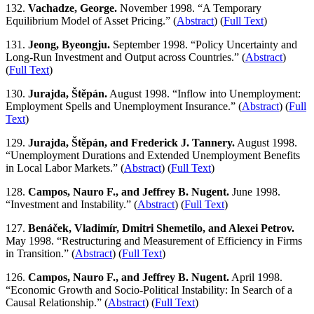
132.
Vachadze, George.
November 1998. “A Temporary
Equilibrium Model of Asset Pricing.” (
Abstract
) (
Full Text
)
131.
Jeong, Byeongju.
September 1998. “Policy Uncertainty and
Long-Run Investment and Output across Countries.” (
Abstract
)
(
Full Text
)
130.
Jurajda, Štěpán.
August 1998. “Inflow into Unemployment:
Employment Spells and Unemployment Insurance.” (
Abstract
) (
Full
Text
)
129.
Jurajda, Štěpán, and Frederick J. Tannery.
August 1998.
“Unemployment Durations and Extended Unemployment Benefits
in Local Labor Markets.” (
Abstract
) (
Full Text
)
128.
Campos, Nauro F., and Jeffrey B. Nugent.
June 1998.
“Investment and Instability.” (
Abstract
) (
Full Text
)
127.
Benáček, Vladimír, Dmitri Shemetilo, and Alexei Petrov.
May 1998. “Restructuring and Measurement of Efficiency in Firms
in Transition.” (
Abstract
) (
Full Text
)
126.
Campos, Nauro F., and Jeffrey B. Nugent.
April 1998.
“Economic Growth and Socio-Political Instability: In Search of a
Causal Relationship.” (
Abstract
) (
Full Text
)