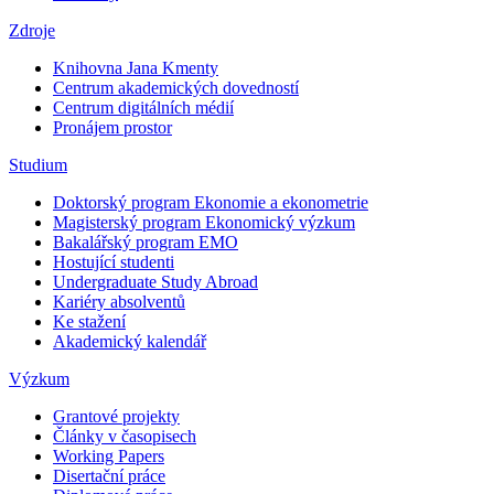
Zdroje
Knihovna Jana Kmenty
Centrum akademických dovedností
Centrum digitálních médií
Pronájem prostor
Studium
Doktorský program Ekonomie a ekonometrie
Magisterský program Ekonomický výzkum
Bakalářský program EMO
Hostující studenti
Undergraduate Study Abroad
Kariéry absolventů
Ke stažení
Akademický kalendář
Výzkum
Grantové projekty
Články v časopisech
Working Papers
Disertační práce