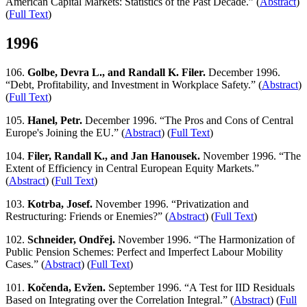
American Capital Markets: Statistics of the Past Decade.” (
Abstract
)
(
Full Text
)
1996
106.
Golbe, Devra L., and Randall K. Filer.
December 1996.
“Debt, Profitability, and Investment in Workplace Safety.” (
Abstract
)
(
Full Text
)
105.
Hanel, Petr.
December 1996. “The Pros and Cons of Central
Europe's Joining the EU.” (
Abstract
) (
Full Text
)
104.
Filer, Randall K., and Jan Hanousek.
November 1996. “The
Extent of Efficiency in Central European Equity Markets.”
(
Abstract
) (
Full Text
)
103.
Kotrba, Josef.
November 1996. “Privatization and
Restructuring: Friends or Enemies?” (
Abstract
) (
Full Text
)
102.
Schneider, Ondřej.
November 1996. “The Harmonization of
Public Pension Schemes: Perfect and Imperfect Labour Mobility
Cases.” (
Abstract
) (
Full Text
)
101.
Kočenda, Evžen.
September 1996. “A Test for IID Residuals
Based on Integrating over the Correlation Integral.” (
Abstract
) (
Full