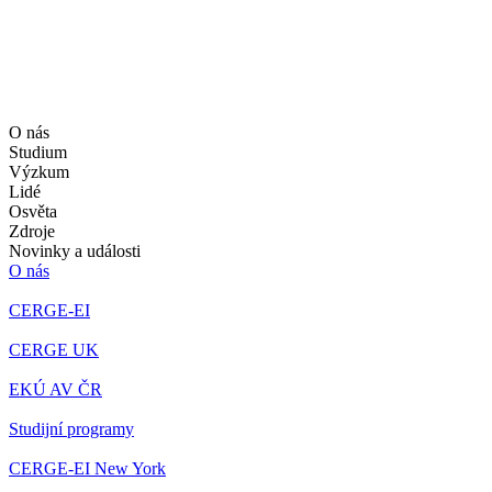
O nás
Studium
Výzkum
Lidé
Osvěta
Zdroje
Novinky a události
O nás
CERGE-EI
CERGE UK
EKÚ AV ČR
Studijní programy
CERGE-EI New York