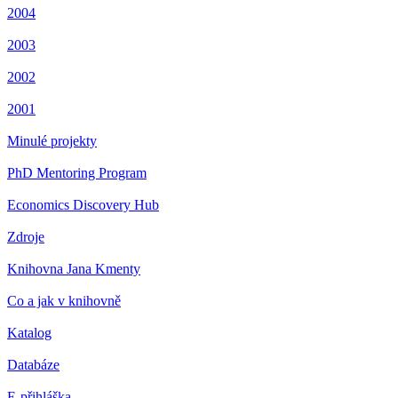
2004
2003
2002
2001
Minulé projekty
PhD Mentoring Program
Economics Discovery Hub
Zdroje
Knihovna Jana Kmenty
Co a jak v knihovně
Katalog
Databáze
E-přihláška