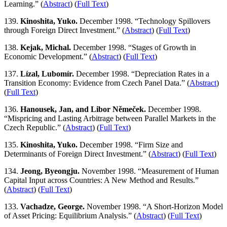
Learning.” (
Abstract
) (
Full Text
)
139.
Kinoshita, Yuko.
December 1998. “Technology Spillovers
through Foreign Direct Investment.” (
Abstract
) (
Full Text
)
138.
Kejak, Michal.
December 1998. “Stages of Growth in
Economic Development.” (
Abstract
) (
Full Text
)
137.
Lízal, Lubomír.
December 1998. “Depreciation Rates in a
Transition Economy: Evidence from Czech Panel Data.” (
Abstract
)
(
Full Text
)
136.
Hanousek, Jan, and Libor Němeček.
December 1998.
“Mispricing and Lasting Arbitrage between Parallel Markets in the
Czech Republic.” (
Abstract
) (
Full Text
)
135.
Kinoshita, Yuko.
December 1998. “Firm Size and
Determinants of Foreign Direct Investment.” (
Abstract
) (
Full Text
)
134.
Jeong, Byeongju.
November 1998. “Measurement of Human
Capital Input across Countries: A New Method and Results.”
(
Abstract
) (
Full Text
)
133.
Vachadze, George.
November 1998. “A Short-Horizon Model
of Asset Pricing: Equilibrium Analysis.” (
Abstract
) (
Full Text
)