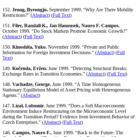
152.
Jeong, Byeongju.
September 1999. “Why Are There Mobility
Restrictions?” (
Abstract
) (
Full Text
)
151.
Filer, Randall K., Jan Hanousek, Nauro F. Campos.
October 1999. “Do Stock Markets Promote Economic Growth?”
(
Abstract
) (
Full Text
)
150.
Kinoshita, Yuko.
November 1999. “Private and Public
Information for Foreign Investment Decisions.” (
Abstract
) (
Full
Text
)
149.
Kočenda, Evžen.
June 1999. “Detecting Structural Breaks:
Exchange Rates in Transition Economies.” (
Abstract
) (
Full Text
)
148.
Vachadze, George.
June 1999. “A Time Homogeneous
Stationary Equilbrium Model of Asset Pricing with Heterogeneous
Agents.” (
Abstract
)
147.
Lízal, Lubomír.
June 1999. “Does a Soft Macroeconomic
Environment Induce Restructuring on the Microeconomic Level
during the Transition Period? Evidence from Investment Behavior of
Czech Enterprises.” (
Abstract
) (
Full Text
)
146.
Campos, Nauro F..
June 1999. “Back to the Future: The