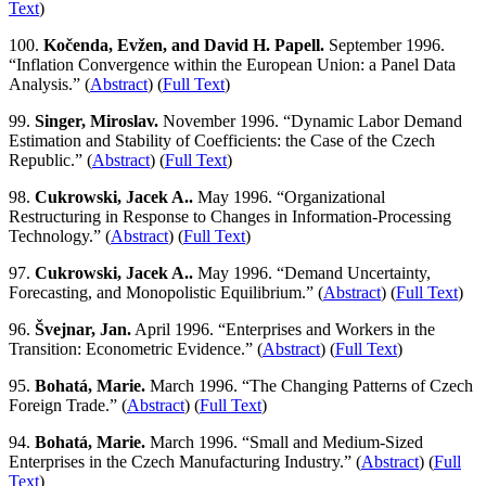
Text
)
100.
Kočenda, Evžen, and David H. Papell.
September 1996.
“Inflation Convergence within the European Union: a Panel Data
Analysis.” (
Abstract
) (
Full Text
)
99.
Singer, Miroslav.
November 1996. “Dynamic Labor Demand
Estimation and Stability of Coefficients: the Case of the Czech
Republic.” (
Abstract
) (
Full Text
)
98.
Cukrowski, Jacek A..
May 1996. “Organizational
Restructuring in Response to Changes in Information-Processing
Technology.” (
Abstract
) (
Full Text
)
97.
Cukrowski, Jacek A..
May 1996. “Demand Uncertainty,
Forecasting, and Monopolistic Equilibrium.” (
Abstract
) (
Full Text
)
96.
Švejnar, Jan.
April 1996. “Enterprises and Workers in the
Transition: Econometric Evidence.” (
Abstract
) (
Full Text
)
95.
Bohatá, Marie.
March 1996. “The Changing Patterns of Czech
Foreign Trade.” (
Abstract
) (
Full Text
)
94.
Bohatá, Marie.
March 1996. “Small and Medium-Sized
Enterprises in the Czech Manufacturing Industry.” (
Abstract
) (
Full
Text
)