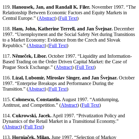
119.
Hanousek, Jan, and Randall K. Filer.
November 1997. “The
Relationship Between Economic Factors and Equity Markets in
Central Europe.” (
Abstract
) (
Full Text
)
118.
Ham, John, Katherine Terrell, and Jan Švejnar.
December
1997. “Unemployment and the Social Safety Net during Transitions
to a Market Economy: Evidence from the Czech and Slovak
Republics.” (
Abstract
) (
Full Text
)
117.
Němeček, Libor.
October 1997. “Liquidity and Information-
Based Trading on the Order Driven Capital Market: the Case of
Prague Stock Exchange.” (
Abstract
) (
Full Text
)
116.
Lízal, Lubomír, Miroslav Singer, and Jan Švejnar.
October
1997. “Enterprise Breakups and Performance During the
Transition.” (
Abstract
) (
Full Text
)
115.
Colonescu, Constantin.
August 1997. “Antidumping,
Antitrust, and Competition.” (
Abstract
) (
Full Text
)
114.
Cukrowski, Jacek.
April 1997. “Privatization Policy and
Dynamics of the Retail Market in a Transitional Economy.”
(
Abstract
) (
Full Text
)
113.
Horniaček, Milan.
June 1997. “Selection of Markov