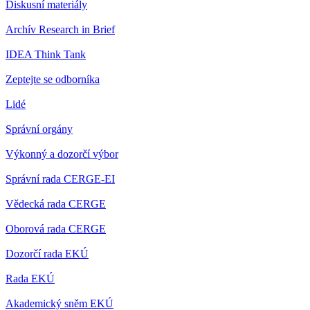
Diskusní materiály
Archív Research in Brief
IDEA Think Tank
Zeptejte se odborníka
Lidé
Správní orgány
Výkonný a dozorčí výbor
Správní rada CERGE-EI
Vědecká rada CERGE
Oborová rada CERGE
Dozorčí rada EKÚ
Rada EKÚ
Akademický sněm EKÚ