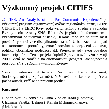
Výzkumný projekt CITIES
„
CITIES: An Analysis of the Post-Communist Experience
“ je
výzkumný program organizovaný dvěma regionálními centry GDN:
CERGE-EI a EERC-Kyiv, pokrývající regiony střední a východní
Evropy spolu se státy SNS.
Růst měst je globálním fenoménem s
významnými politickými důsledky. Kromě toho lze studium měst
provádět pomocí více disciplinárních rámců. Urbanizace má dopad
na ekonomické podmínky, zdraví, sociální zabezpečení, dopravu,
politiku, občanskou společnost atd. Projekt je tedy svou povahou
interdisciplinární. Tento projekt doplnil Zprávu o světovém rozvoji
2009, která se zaměřila na ekonomickou geografii, ale vynechala
prostředí SNS a střední a východní Evropy.
Výzkum zahrnoval 4 témata: Růst měst, Ekonomika měst,
Sociologie měst a Správa měst. Níže uvádíme konkrétní práce a
jména autorů, kteří se na projektu podíleli:
Růst měst
Ciprian Necula (Romania), Alina Nicoleta Radu (Romania),
Uladzimir Valetka (Belarus), Kamila Muhamedkhanova
(Uzbekistan)