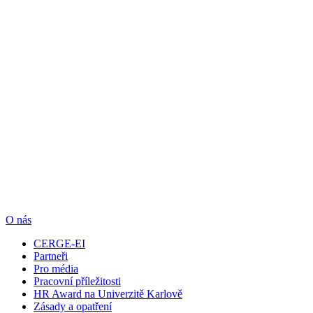
O nás
CERGE-EI
Partneři
Pro média
Pracovní příležitosti
HR Award na Univerzitě Karlově
Zásady a opatření