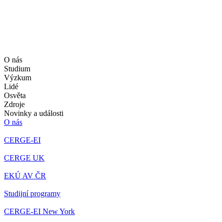
O nás
Studium
Výzkum
Lidé
Osvěta
Zdroje
Novinky a události
O nás
CERGE-EI
CERGE UK
EKÚ AV ČR
Studijní programy
CERGE-EI New York