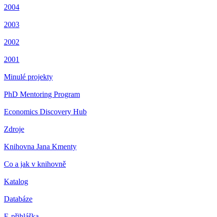
2004
2003
2002
2001
Minulé projekty
PhD Mentoring Program
Economics Discovery Hub
Zdroje
Knihovna Jana Kmenty
Co a jak v knihovně
Katalog
Databáze
E-přihláška