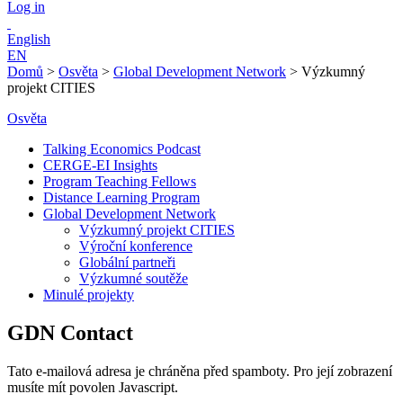
Log in
English
EN
Domů
>
Osvěta
>
Global Development Network
>
Výzkumný
projekt CITIES
Osvěta
Talking Economics Podcast
CERGE-EI Insights
Program Teaching Fellows
Distance Learning Program
Global Development Network
Výzkumný projekt CITIES
Výroční konference
Globální partneři
Výzkumné soutěže
Minulé projekty
GDN Contact
Tato e-mailová adresa je chráněna před spamboty. Pro její zobrazení
musíte mít povolen Javascript.