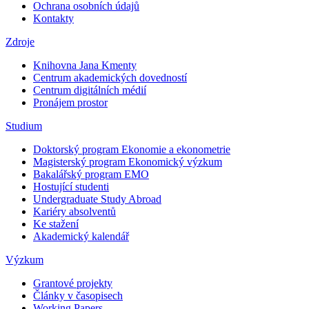
Ochrana osobních údajů
Kontakty
Zdroje
Knihovna Jana Kmenty
Centrum akademických dovedností
Centrum digitálních médií
Pronájem prostor
Studium
Doktorský program Ekonomie a ekonometrie
Magisterský program Ekonomický výzkum
Bakalářský program EMO
Hostující studenti
Undergraduate Study Abroad
Kariéry absolventů
Ke stažení
Akademický kalendář
Výzkum
Grantové projekty
Články v časopisech
Working Papers