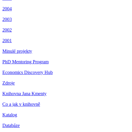
2004
2003
2002
2001
Minulé projekty
PhD Mentoring Program
Economics Discovery Hub
Zdroje
Knihovna Jana Kmenty
Co a jak v knihovně
Katalog
Databáze