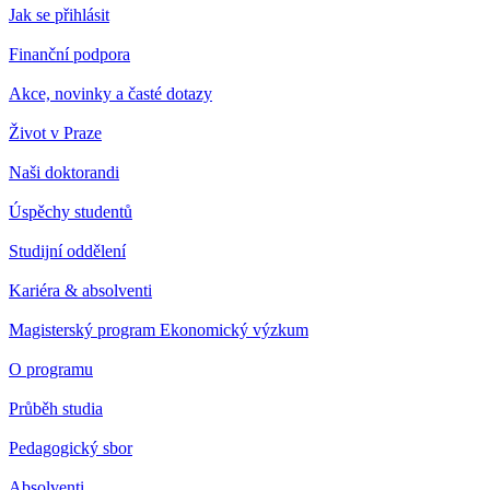
Jak se přihlásit
Finanční podpora
Akce, novinky a časté dotazy
Život v Praze
Naši doktorandi
Úspěchy studentů
Studijní oddělení
Kariéra & absolventi
Magisterský program Ekonomický výzkum
O programu
Průběh studia
Pedagogický sbor
Absolventi