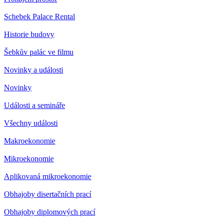
Schebek Palace Rental
Historie budovy
Šebkův palác ve filmu
Novinky a události
Novinky
Události a semináře
Všechny události
Makroekonomie
Mikroekonomie
Aplikovaná mikroekonomie
Obhajoby disertačních prací
Obhajoby diplomových prací