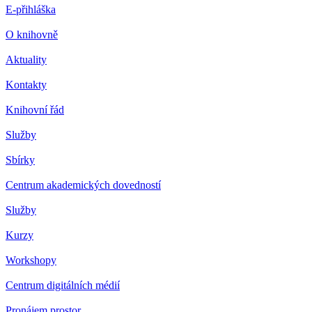
E-přihláška
O knihovně
Aktuality
Kontakty
Knihovní řád
Služby
Sbírky
Centrum akademických dovedností
Služby
Kurzy
Workshopy
Centrum digitálních médií
Pronájem prostor