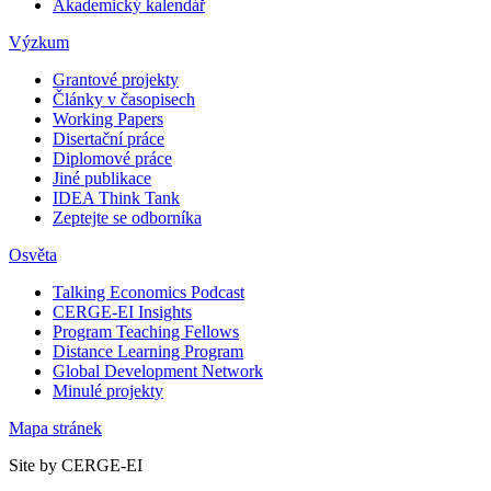
Akademický kalendář
Výzkum
Grantové projekty
Články v časopisech
Working Papers
Disertační práce
Diplomové práce
Jiné publikace
IDEA Think Tank
Zeptejte se odborníka
Osvěta
Talking Economics Podcast
CERGE-EI Insights
Program Teaching Fellows
Distance Learning Program
Global Development Network
Minulé projekty
Mapa stránek
Site by CERGE-EI