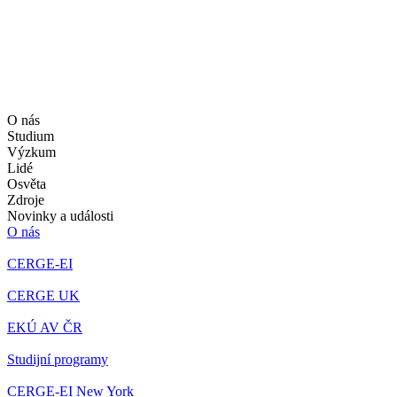
O nás
Studium
Výzkum
Lidé
Osvěta
Zdroje
Novinky a události
O nás
CERGE-EI
CERGE UK
EKÚ AV ČR
Studijní programy
CERGE-EI New York