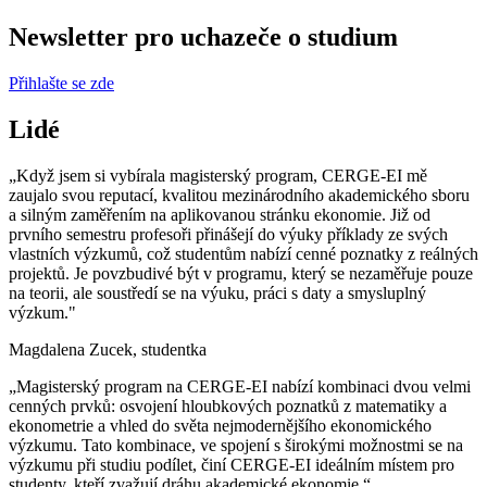
Newsletter pro uchazeče o studium
Přihlašte se zde
Lidé
„Když jsem si vybírala magisterský program, CERGE-EI mě
zaujalo svou reputací, kvalitou mezinárodního akademického sboru
a silným zaměřením na aplikovanou stránku ekonomie. Již od
prvního semestru profesoři přinášejí do výuky příklady ze svých
vlastních výzkumů, což studentům nabízí cenné poznatky z reálných
projektů. Je povzbudivé být v programu, který se nezaměřuje pouze
na teorii, ale soustředí se na výuku, práci s daty a smysluplný
výzkum."
Magdalena Zucek, studentka
„Magisterský program na CERGE-EI nabízí kombinaci dvou velmi
cenných prvků: osvojení hloubkových poznatků z matematiky a
ekonometrie a vhled do světa nejmodernějšího ekonomického
výzkumu. Tato kombinace, ve spojení s širokými možnostmi se na
výzkumu při studiu podílet, činí CERGE-EI ideálním místem pro
studenty, kteří zvažují dráhu akademické ekonomie.“