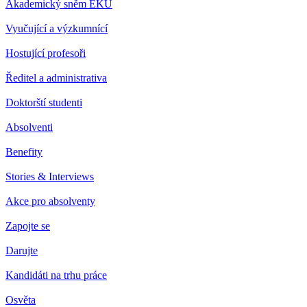
Akademický sněm EKÚ
Vyučující a výzkumnící
Hostující profesoři
Ředitel a administrativa
Doktorští studenti
Absolventi
Benefity
Stories & Interviews
Akce pro absolventy
Zapojte se
Darujte
Kandidáti na trhu práce
Osvěta