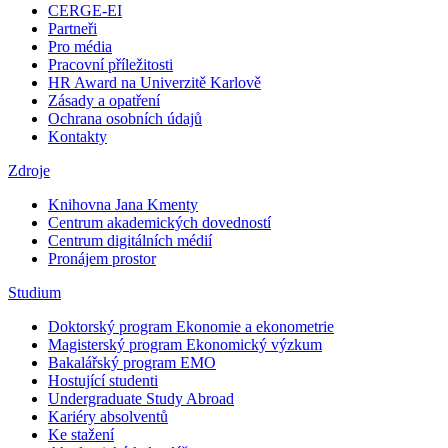
CERGE-EI
Partneři
Pro média
Pracovní příležitosti
HR Award na Univerzitě Karlově
Zásady a opatření
Ochrana osobních údajů
Kontakty
Zdroje
Knihovna Jana Kmenty
Centrum akademických dovedností
Centrum digitálních médií
Pronájem prostor
Studium
Doktorský program Ekonomie a ekonometrie
Magisterský program Ekonomický výzkum
Bakalářský program EMO
Hostující studenti
Undergraduate Study Abroad
Kariéry absolventů
Ke stažení