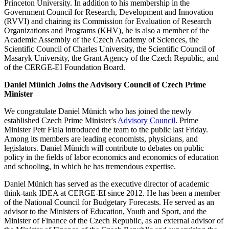
Princeton University. In addition to his membership in the
Government Council for Research, Development and Innovation
(RVVI) and chairing its Commission for Evaluation of Research
Organizations and Programs (KHV), he is also a member of the
Academic Assembly of the Czech Academy of Sciences, the
Scientific Council of Charles University, the Scientific Council of
Masaryk University, the Grant Agency of the Czech Republic, and
of the CERGE-EI Foundation Board.
Daniel Münich Joins the Advisory Council of Czech Prime
Minister
We congratulate Daniel Münich who has joined the newly
established Czech Prime Minister's
Advisory Council
. Prime
Minister Petr Fiala introduced the team to the public last Friday.
Among its members are leading economists, physicians, and
legislators. Daniel Münich will contribute to debates on public
policy in the fields of labor economics and economics of education
and schooling, in which he has tremendous expertise.
Daniel Münich has served as the executive director of academic
think-tank IDEA at CERGE-EI since 2012. He has been a member
of the National Council for Budgetary Forecasts. He served as an
advisor to the Ministers of Education, Youth and Sport, and the
Minister of Finance of the Czech Republic, as an external advisor of