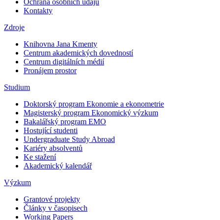
Ochrana osobních údajů
Kontakty
Zdroje
Knihovna Jana Kmenty
Centrum akademických dovedností
Centrum digitálních médií
Pronájem prostor
Studium
Doktorský program Ekonomie a ekonometrie
Magisterský program Ekonomický výzkum
Bakalářský program EMO
Hostující studenti
Undergraduate Study Abroad
Kariéry absolventů
Ke stažení
Akademický kalendář
Výzkum
Grantové projekty
Články v časopisech
Working Papers