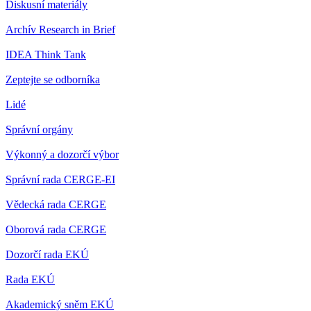
Diskusní materiály
Archív Research in Brief
IDEA Think Tank
Zeptejte se odborníka
Lidé
Správní orgány
Výkonný a dozorčí výbor
Správní rada CERGE-EI
Vědecká rada CERGE
Oborová rada CERGE
Dozorčí rada EKÚ
Rada EKÚ
Akademický sněm EKÚ