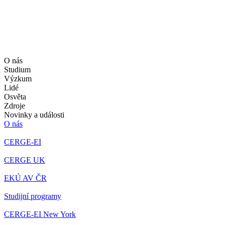
O nás
Studium
Výzkum
Lidé
Osvěta
Zdroje
Novinky a události
O nás
CERGE-EI
CERGE UK
EKÚ AV ČR
Studijní programy
CERGE-EI New York