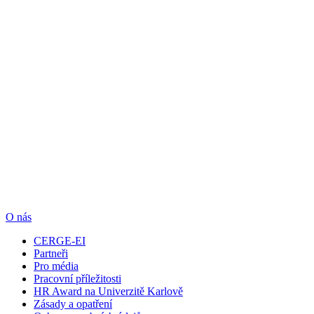
O nás
CERGE-EI
Partneři
Pro média
Pracovní příležitosti
HR Award na Univerzitě Karlově
Zásady a opatření