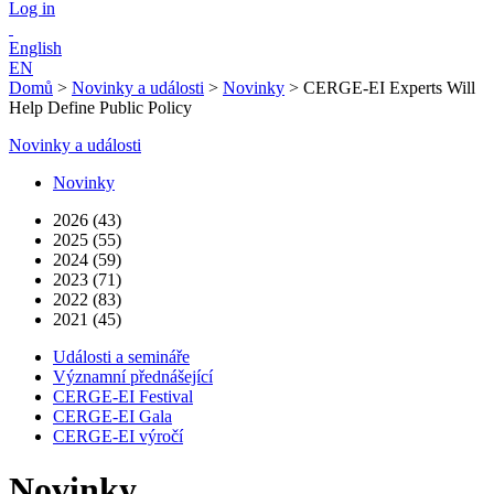
Log in
English
EN
Domů
>
Novinky a události
>
Novinky
>
CERGE-EI Experts Will
Help Define Public Policy
Novinky a události
Novinky
2026 (43)
2025 (55)
2024 (59)
2023 (71)
2022 (83)
2021 (45)
Události a semináře
Významní přednášející
CERGE-EI Festival
CERGE-EI Gala
CERGE-EI výročí
Novinky