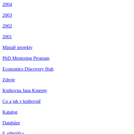
2004
2003
2002
2001
Minulé projekty
PhD Mentoring Program
Economics Discovery Hub
Zdroje
Knihovna Jana Kmenty
Co a jak v knihovně
Katalog
Databáze
E-přihláška