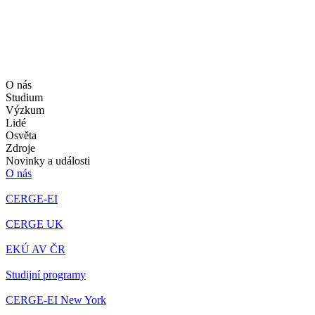
O nás
Studium
Výzkum
Lidé
Osvěta
Zdroje
Novinky a události
O nás
CERGE-EI
CERGE UK
EKÚ AV ČR
Studijní programy
CERGE-EI New York