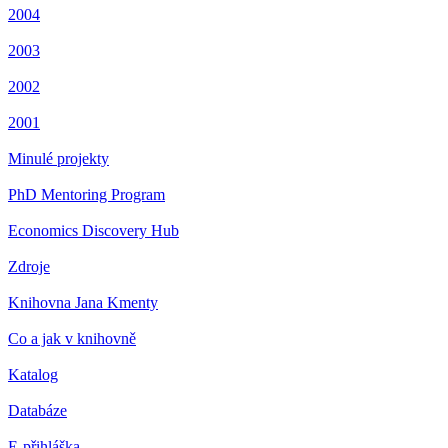
2004
2003
2002
2001
Minulé projekty
PhD Mentoring Program
Economics Discovery Hub
Zdroje
Knihovna Jana Kmenty
Co a jak v knihovně
Katalog
Databáze
E-přihláška