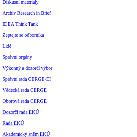
Diskusní materiály
Archív Research in Brief
IDEA Think Tank
Zeptejte se odborníka
Lidé
Správní orgány
Výkonný a dozorčí výbor
Správní rada CERGE-EI
Vědecká rada CERGE
Oborová rada CERGE
Dozorčí rada EKÚ
Rada EKÚ
Akademický sněm EKÚ