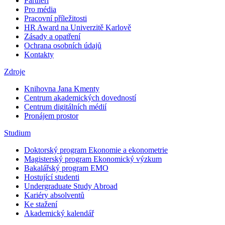
Partneři
Pro média
Pracovní příležitosti
HR Award na Univerzitě Karlově
Zásady a opatření
Ochrana osobních údajů
Kontakty
Zdroje
Knihovna Jana Kmenty
Centrum akademických dovedností
Centrum digitálních médií
Pronájem prostor
Studium
Doktorský program Ekonomie a ekonometrie
Magisterský program Ekonomický výzkum
Bakalářský program EMO
Hostující studenti
Undergraduate Study Abroad
Kariéry absolventů
Ke stažení
Akademický kalendář