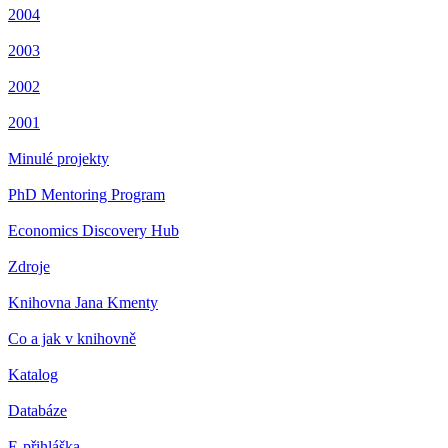
2004
2003
2002
2001
Minulé projekty
PhD Mentoring Program
Economics Discovery Hub
Zdroje
Knihovna Jana Kmenty
Co a jak v knihovně
Katalog
Databáze
E-přihláška