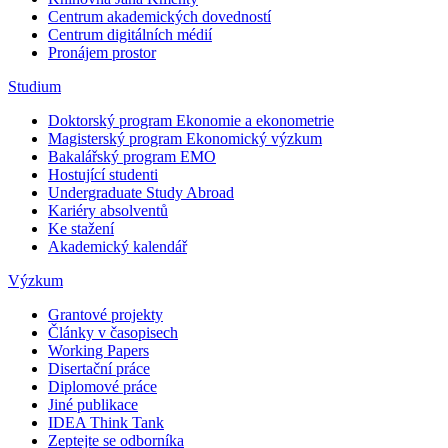
Centrum akademických dovedností
Centrum digitálních médií
Pronájem prostor
Studium
Doktorský program Ekonomie a ekonometrie
Magisterský program Ekonomický výzkum
Bakalářský program EMO
Hostující studenti
Undergraduate Study Abroad
Kariéry absolventů
Ke stažení
Akademický kalendář
Výzkum
Grantové projekty
Články v časopisech
Working Papers
Disertační práce
Diplomové práce
Jiné publikace
IDEA Think Tank
Zeptejte se odborníka