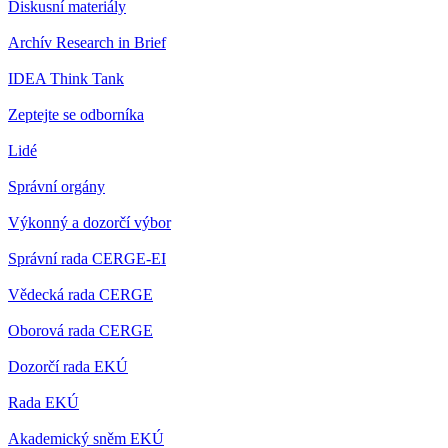
Diskusní materiály
Archív Research in Brief
IDEA Think Tank
Zeptejte se odborníka
Lidé
Správní orgány
Výkonný a dozorčí výbor
Správní rada CERGE-EI
Vědecká rada CERGE
Oborová rada CERGE
Dozorčí rada EKÚ
Rada EKÚ
Akademický sněm EKÚ