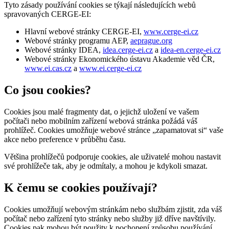
Tyto zásady používání cookies se týkají následujících webů
spravovaných CERGE-EI:
Hlavní webové stránky CERGE-EI,
www.cerge-ei.cz
Webové stránky programu AEP,
aeprague.org
Webové stránky IDEA,
idea.cerge-ei.cz
a
idea-en.cerge-ei.cz
Webové stránky Ekonomického ústavu Akademie věd ČR,
www.ei.cas.cz
a
www.ei.cerge-ei.cz
Co jsou cookies?
Cookies jsou malé fragmenty dat, o jejichž uložení ve vašem
počítači nebo mobilním zařízení webová stránka požádá váš
prohlížeč. Cookies umožňuje webové stránce „zapamatovat si“ vaše
akce nebo preference v průběhu času.
Většina prohlížečů podporuje cookies, ale uživatelé mohou nastavit
své prohlížeče tak, aby je odmítaly, a mohou je kdykoli smazat.
K čemu se cookies používají?
Cookies umožňují webovým stránkám nebo službám zjistit, zda váš
počítač nebo zařízení tyto stránky nebo služby již dříve navštívily.
Cookies pak mohou být použity k pochopení způsobu používání