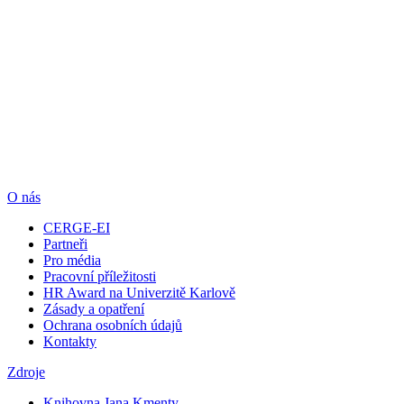
O nás
CERGE-EI
Partneři
Pro média
Pracovní příležitosti
HR Award na Univerzitě Karlově
Zásady a opatření
Ochrana osobních údajů
Kontakty
Zdroje
Knihovna Jana Kmenty