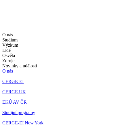
O nás
Studium
Výzkum
Lidé
Osvěta
Zdroje
Novinky a události
O nás
CERGE-EI
CERGE UK
EKÚ AV ČR
Studijní programy
CERGE-EI New York