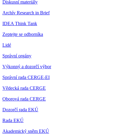
Diskusní materiály
Archív Research in Brief
IDEA Think Tank
Zeptejte se odborníka
Lidé
Správní orgány
Výkonný a dozorčí výbor
Správní rada CERGE-EI
Vědecká rada CERGE
Oborová rada CERGE
Dozorčí rada EKÚ
Rada EKÚ
Akademický sněm EKÚ