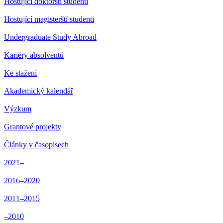
Hostující doktorští studenti
Hostující magisterští studenti
Undergraduate Study Abroad
Kariéry absolventů
Ke stažení
Akademický kalendář
Výzkum
Grantové projekty
Články v časopisech
2021–
2016–2020
2011–2015
–2010