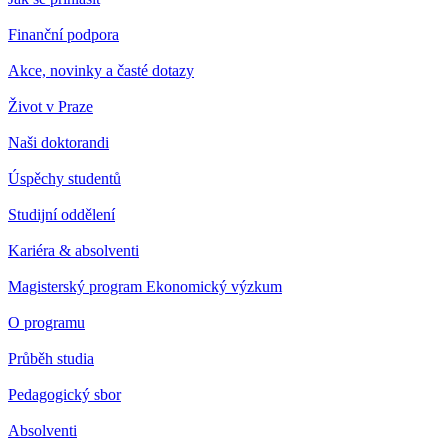
Finanční podpora
Akce, novinky a časté dotazy
Život v Praze
Naši doktorandi
Úspěchy studentů
Studijní oddělení
Kariéra & absolventi
Magisterský program Ekonomický výzkum
O programu
Průběh studia
Pedagogický sbor
Absolventi