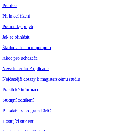
Pre-doc
Přijímací řízení
Podmínky přijetí
Jak se přihlásit
Školné a finanční podpora
Akce pro uchazeče
Newsletter for Applicants
Nejčastější dotazy k magisterskému studiu
Praktické informace
Studijní oddělení
Bakalářský program EMO
Hostující studenti