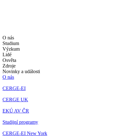
O nás
Studium
Výzkum
Lidé
Osvěta
Zdroje
Novinky a události
O nás
CERGE-EI
CERGE UK
EKÚ AV ČR
Studijní programy
CERGE-EI New York