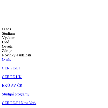
O nás
Studium
Výzkum
Lidé
Osvěta
Zdroje
Novinky a události
O nás
CERGE-EI
CERGE UK
EKÚ AV ČR
Studijní programy
CERGE-EI New York