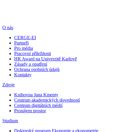
O nás
CERGE-EI
Partneři
Pro média
Pracovní příležitosti
HR Award na Univerzitě Karlově
Zásady a opatření
Ochrana osobních údajů
Kontakty
Zdroje
Knihovna Jana Kmenty
Centrum akademických dovedností
Centrum digitálních médií
Pronájem prostor
Studium
Doktorský program Ekonomie a ekonometrie