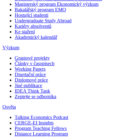
Magisterský program Ekonomický výzkum
Bakalářský program EMO
Hostující studenti
Undergraduate Study Abroad
Kariéry absolventů
Ke stažení
Akademický kalendář
Výzkum
Grantové projekty
Články v časopisech
Working Papers
Disertační práce
Diplomové práce
Jiné publikace
IDEA Think Tank
Zeptejte se odborníka
Osvěta
Talking Economics Podcast
CERGE-EI Insights
Program Teaching Fellows
Distance Learning Program