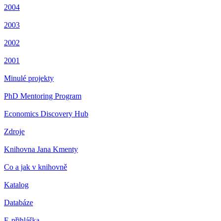
2004
2003
2002
2001
Minulé projekty
PhD Mentoring Program
Economics Discovery Hub
Zdroje
Knihovna Jana Kmenty
Co a jak v knihovně
Katalog
Databáze
E-přihláška