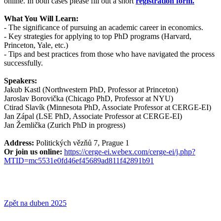
online. In both cases please fill out a short
registration form.
What You Will Learn:
- The significance of pursuing an academic career in economics.
- Key strategies for applying to top PhD programs (Harvard,
Princeton, Yale, etc.)
- Tips and best practices from those who have navigated the process
successfully.
Speakers:
Jakub Kastl (Northwestern PhD, Professor at Princeton)
Jaroslav Borovička (Chicago PhD, Professor at NYU)
Ctirad Slavík (Minnesota PhD, Associate Professor at CERGE-EI)
Jan Zápal (LSE PhD, Associate Professor at CERGE-EI)
Jan Žemlička (Zurich PhD in progress)
Address:
Politických vězňů 7, Prague 1
Or join us online:
https://cerge-ei.webex.com/cerge-ei/j.php?
MTID=mc5531e0fd46ef45689ad811f42891b91
Zpět na duben 2025