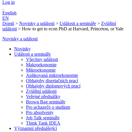
Log in
English
EN
Domů
>
Novinky a události
>
Události a semináře
>
Zvláštní
události
>
How to get to econ PhD at Harvard, Princeton, or Yale
Novinky a události
Novinky
Události a semináře
Všechny události
Makroekonomie
Mikroekonomie
Aplikovaná mikroekonomie
Obhajoby disertačních prací
Obhajoby diplomových prací
Zvláštní události
Veřejné přednášky
Brown Bag semináře
Pro uchazeče o studium
Pro absolventy
Job Talk semináře
Think Tank IDEA
Významní přednášející