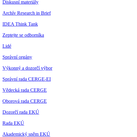
Diskusní materiály
Archív Research in Brief
IDEA Think Tank
Zeptejte se odborníka
Lidé
Správní orgány
Výkonný a dozorčí výbor
Správní rada CERGE-EI
Vědecká rada CERGE
Oborová rada CERGE
Dozorčí rada EKÚ
Rada EKÚ
Akademický sněm EKÚ