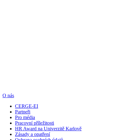
O nás
CERGE-EI
Partneři
Pro média
Pracovní příležitosti
HR Award na Univerzitě Karlově
Zásady a opatření
Ochrana osobních údajů