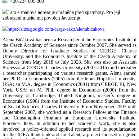
+420-224 005 200
Tato e-mailová adresa je chráněna před spamboty. Pro její
zobrazení musíte mít povolen Javascript.
https://sites.google.com/cerge-ei.cz/alenabicakova
Alena Bičáková has been a Researcher at the Economics Institute of
the Czech Academy of Sciences since October 2007. She served as
Deputy Director for Graduate Studies of CERGE, Charles
University, and the Economics Institute of the Czech Academy of
Sciences from May 2018 to July 2023. She was also an Assistant
Professor at CERGE, Charles University (2007-2016) and thereafter
a researcher participating on various research grants. Alena earned
her Ph.D. in Economics (2005) from the Johns Hopkins University,
USA; an M.A. degree in Economics (2001) from CERGE-EI, New
York, USA; an M. Phil. degree in Economics (2000) from the
University of Cambridge, United Kingdom; master´s degree in
Economics (1998) from the Institute of Economic Studies, Faculty
of Social Sciences, Charles University. From November 2005 until
September 2007, she worked as a Research Fellow at the Finance
and Consumption Program at European University Institute,
Florence, Italy. In addition to her academic work, she is also
involved in policy-oriented applied research and its popularization
for the IDEA think tank and for Talent, a project focused on gifted