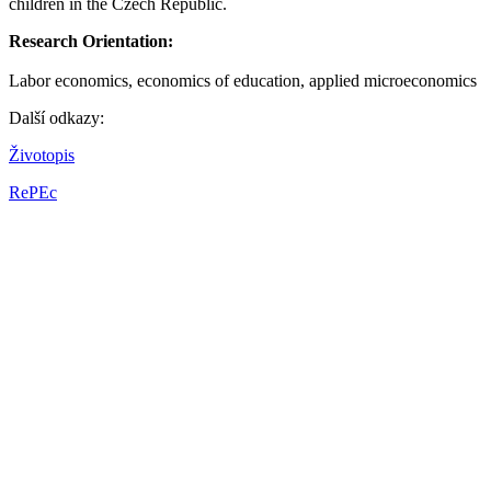
children in the Czech Republic.
Research Orientation:
Labor economics, economics of education, applied microeconomics
Další odkazy:
Životopis
RePEc