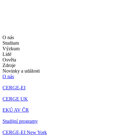
O nás
Studium
Výzkum
Lidé
Osvěta
Zdroje
Novinky a události
O nás
CERGE-EI
CERGE UK
EKÚ AV ČR
Studijní programy
CERGE-EI New York