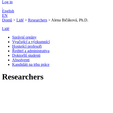
Log in
English
EN
Domů
>
Lidé
>
Researchers
>
Alena Bičáková, Ph.D.
Lidé
Správní orgány
Vyučující a výzkumnící
Hostující profesoři
Ředitel a administrativa
Doktorští studenti
Absolventi
Kandidáti na trhu práce
Researchers