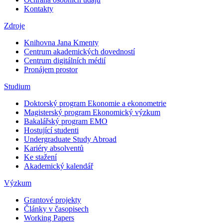
Kontakty
Zdroje
Knihovna Jana Kmenty
Centrum akademických dovedností
Centrum digitálních médií
Pronájem prostor
Studium
Doktorský program Ekonomie a ekonometrie
Magisterský program Ekonomický výzkum
Bakalářský program EMO
Hostující studenti
Undergraduate Study Abroad
Kariéry absolventů
Ke stažení
Akademický kalendář
Výzkum
Grantové projekty
Články v časopisech
Working Papers