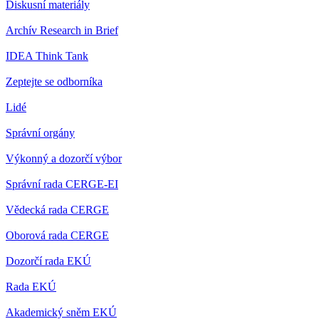
Diskusní materiály
Archív Research in Brief
IDEA Think Tank
Zeptejte se odborníka
Lidé
Správní orgány
Výkonný a dozorčí výbor
Správní rada CERGE-EI
Vědecká rada CERGE
Oborová rada CERGE
Dozorčí rada EKÚ
Rada EKÚ
Akademický sněm EKÚ