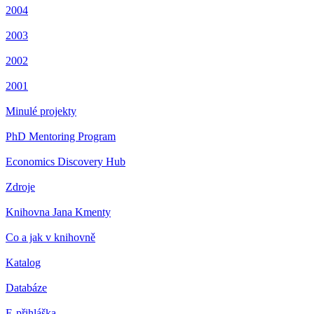
2004
2003
2002
2001
Minulé projekty
PhD Mentoring Program
Economics Discovery Hub
Zdroje
Knihovna Jana Kmenty
Co a jak v knihovně
Katalog
Databáze
E-přihláška