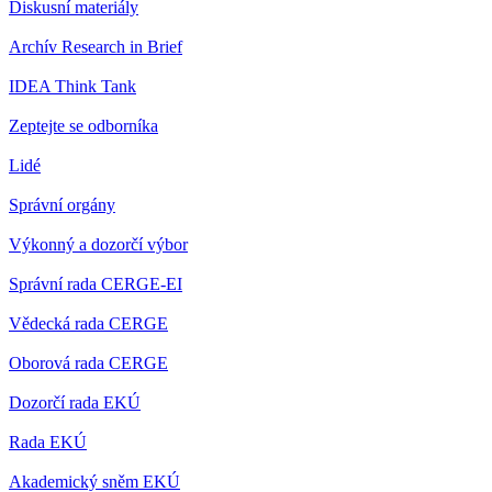
Diskusní materiály
Archív Research in Brief
IDEA Think Tank
Zeptejte se odborníka
Lidé
Správní orgány
Výkonný a dozorčí výbor
Správní rada CERGE-EI
Vědecká rada CERGE
Oborová rada CERGE
Dozorčí rada EKÚ
Rada EKÚ
Akademický sněm EKÚ