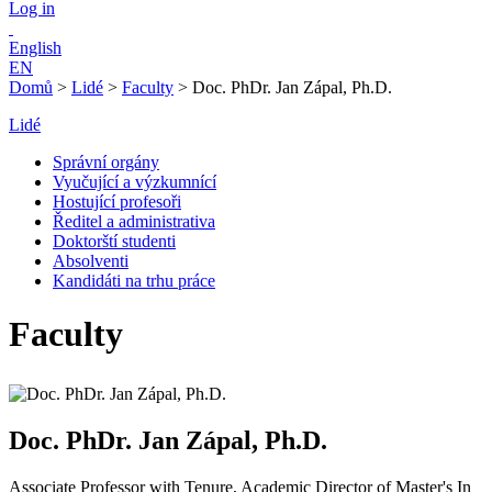
Log in
English
EN
Domů
>
Lidé
>
Faculty
>
Doc. PhDr. Jan Zápal, Ph.D.
Lidé
Správní orgány
Vyučující a výzkumnící
Hostující profesoři
Ředitel a administrativa
Doktorští studenti
Absolventi
Kandidáti na trhu práce
Faculty
Doc. PhDr. Jan Zápal, Ph.D.
Associate Professor with Tenure, Academic Director of Master's In