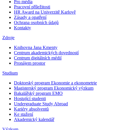
Pro média
Pracovní příležitosti
HR Award na Univerzitě Karlově
Zásady a opatření
Ochrana osobních údajů
Kontakty
Zdroje
Knihovna Jana Kmenty
Centrum akademických dovedností
Centrum digitálních médií
Pronájem prostor
Studium
Doktorský program Ekonomie a ekonometrie
Magisterský program Ekonomický výzkum
Bakalářský program EMO
Hostující studenti
Undergraduate Study Abroad
Kariéry absolventů
Ke stažení
Akademický kalendář
Výzkum