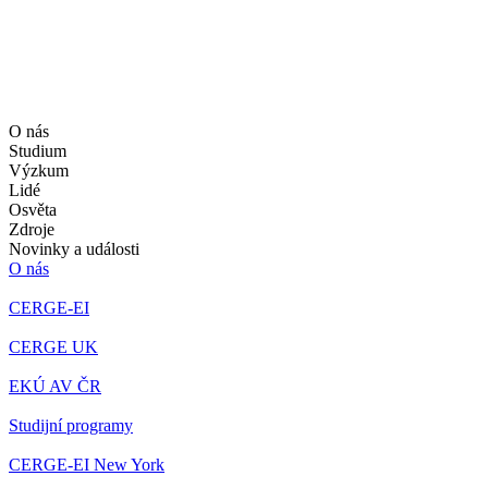
O nás
Studium
Výzkum
Lidé
Osvěta
Zdroje
Novinky a události
O nás
CERGE-EI
CERGE UK
EKÚ AV ČR
Studijní programy
CERGE-EI New York