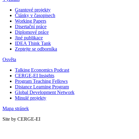
Grantové projekty
Články v časopisech
Working Papers
Disertační práce
Diplomové práce
Jiné publikace
IDEA Think Tank
Zeptejte se odborníka
Osvěta
Talking Economics Podcast
CERGE-EI Insights
Program Teaching Fellows
Distance Learning Program
Global Development Network
Minulé projekty
Mapa stránek
Site by CERGE-EI