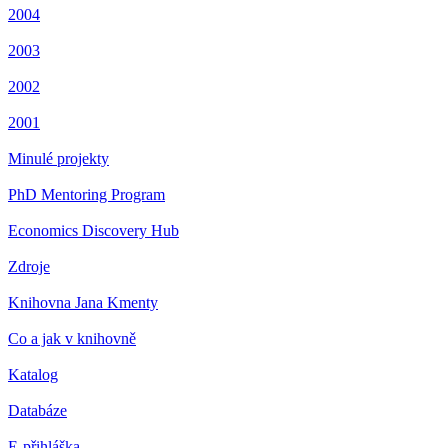
2004
2003
2002
2001
Minulé projekty
PhD Mentoring Program
Economics Discovery Hub
Zdroje
Knihovna Jana Kmenty
Co a jak v knihovně
Katalog
Databáze
E-přihláška