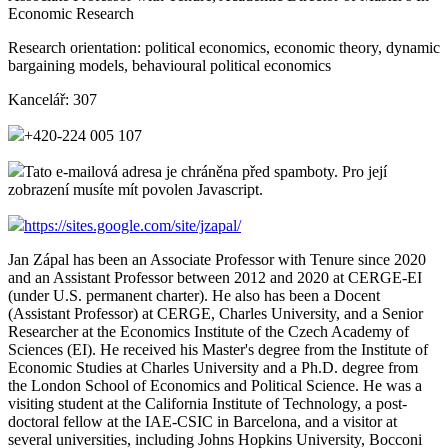
Economic Research
Research orientation:
political economics, economic theory, dynamic
bargaining models, behavioural political economics
Kancelář:
307
+420-224 005 107
Tato e-mailová adresa je chráněna před spamboty. Pro její
zobrazení musíte mít povolen Javascript.
https://sites.google.com/site/jzapal/
Jan Zápal has been an Associate Professor with Tenure since 2020
and an Assistant Professor between 2012 and 2020 at CERGE-EI
(under U.S. permanent charter). He also has been a Docent
(Assistant Professor) at CERGE, Charles University, and a Senior
Researcher at the Economics Institute of the Czech Academy of
Sciences (EI). He received his Master's degree from the Institute of
Economic Studies at Charles University and a Ph.D. degree from
the London School of Economics and Political Science. He was a
visiting student at the California Institute of Technology, a post-
doctoral fellow at the IAE-CSIC in Barcelona, and a visitor at
several universities, including Johns Hopkins University, Bocconi