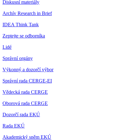
Diskusní materiály
Archív Research in Brief
IDEA Think Tank
Zeptejte se odborníka
Lidé
Správní orgány
Výkonný a dozorčí výbor
Správní rada CERGE-EI
Vědecká rada CERGE
Oborová rada CERGE
Dozorčí rada EKÚ
Rada EKÚ
Akademický sněm EKÚ