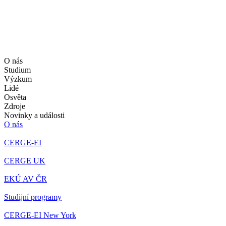
O nás
Studium
Výzkum
Lidé
Osvěta
Zdroje
Novinky a události
O nás
CERGE-EI
CERGE UK
EKÚ AV ČR
Studijní programy
CERGE-EI New York