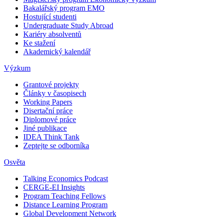
Bakalářský program EMO
Hostující studenti
Undergraduate Study Abroad
Kariéry absolventů
Ke stažení
Akademický kalendář
Výzkum
Grantové projekty
Články v časopisech
Working Papers
Disertační práce
Diplomové práce
Jiné publikace
IDEA Think Tank
Zeptejte se odborníka
Osvěta
Talking Economics Podcast
CERGE-EI Insights
Program Teaching Fellows
Distance Learning Program
Global Development Network