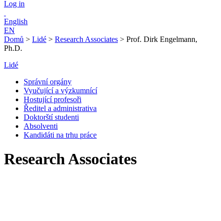
Log in
English
EN
Domů
>
Lidé
>
Research Associates
>
Prof. Dirk Engelmann,
Ph.D.
Lidé
Správní orgány
Vyučující a výzkumnící
Hostující profesoři
Ředitel a administrativa
Doktorští studenti
Absolventi
Kandidáti na trhu práce
Research Associates