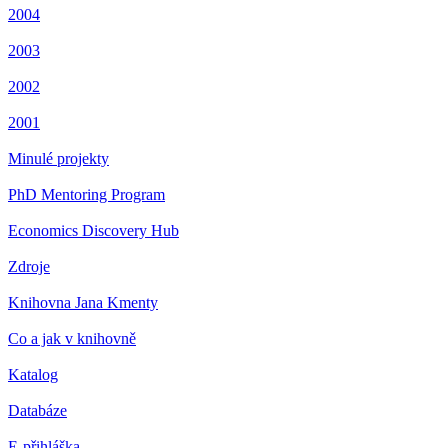
2004
2003
2002
2001
Minulé projekty
PhD Mentoring Program
Economics Discovery Hub
Zdroje
Knihovna Jana Kmenty
Co a jak v knihovně
Katalog
Databáze
E-přihláška