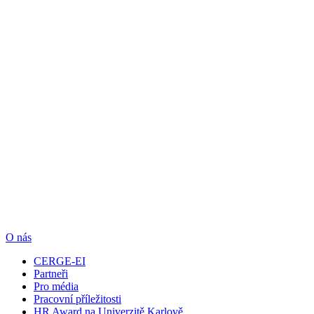
O nás
CERGE-EI
Partneři
Pro média
Pracovní příležitosti
HR Award na Univerzitě Karlově