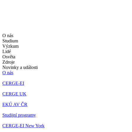
O nás
Studium
Výzkum
Lidé
Osvěta
Zdroje
Novinky a události
O nás
CERGE-EI
CERGE UK
EKÚ AV ČR
Studijní programy
CERGE-EI New York