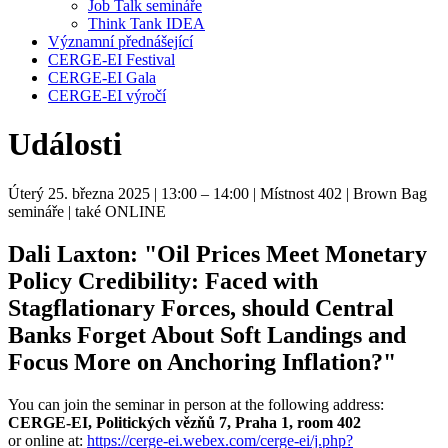
Job Talk semináře
Think Tank IDEA
Významní přednášející
CERGE-EI Festival
CERGE-EI Gala
CERGE-EI výročí
Události
Úterý 25. března 2025
| 13:00 – 14:00
| Místnost 402
| Brown Bag
semináře
| také ONLINE
Dali Laxton: "Oil Prices Meet Monetary
Policy Credibility: Faced with
Stagflationary Forces, should Central
Banks Forget About Soft Landings and
Focus More on Anchoring Inflation?"
You can join the seminar in person at the following address:
CERGE-EI, Politických vězňů 7, Praha 1, room 402
or online at:
https://cerge-ei.webex.com/cerge-ei/j.php?