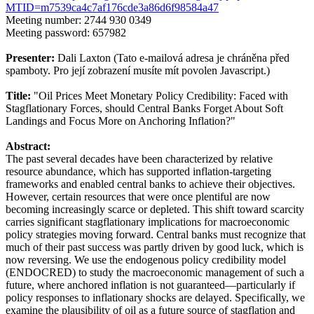
MTID=m7539ca4c7af176cde3a86d6f98584a47
Meeting number: 2744 930 0349
Meeting password: 657982
Presenter:
Dali Laxton (
Tato e-mailová adresa je chráněna před
spamboty. Pro její zobrazení musíte mít povolen Javascript.
)
Title:
"Oil Prices Meet Monetary Policy Credibility: Faced with
Stagflationary Forces, should Central Banks Forget About Soft
Landings and Focus More on Anchoring Inflation?"
Abstract:
The past several decades have been characterized by relative
resource abundance, which has supported inflation-targeting
frameworks and enabled central banks to achieve their objectives.
However, certain resources that were once plentiful are now
becoming increasingly scarce or depleted. This shift toward scarcity
carries significant stagflationary implications for macroeconomic
policy strategies moving forward. Central banks must recognize that
much of their past success was partly driven by good luck, which is
now reversing. We use the endogenous policy credibility model
(ENDOCRED) to study the macroeconomic management of such a
future, where anchored inflation is not guaranteed—particularly if
policy responses to inflationary shocks are delayed. Specifically, we
examine the plausibility of oil as a future source of stagflation and