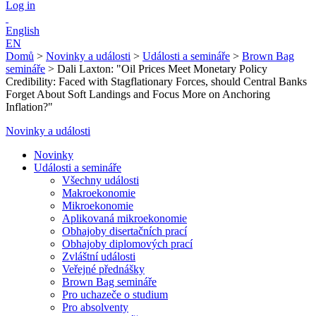
Log in
English
EN
Domů
>
Novinky a události
>
Události a semináře
>
Brown Bag
semináře
>
Dali Laxton: "Oil Prices Meet Monetary Policy
Credibility: Faced with Stagflationary Forces, should Central Banks
Forget About Soft Landings and Focus More on Anchoring
Inflation?"
Novinky a události
Novinky
Události a semináře
Všechny události
Makroekonomie
Mikroekonomie
Aplikovaná mikroekonomie
Obhajoby disertačních prací
Obhajoby diplomových prací
Zvláštní události
Veřejné přednášky
Brown Bag semináře
Pro uchazeče o studium
Pro absolventy