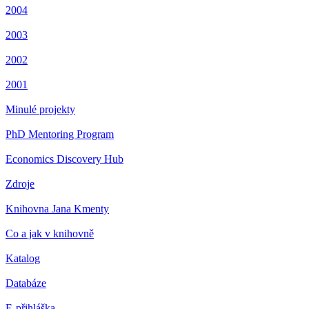
2004
2003
2002
2001
Minulé projekty
PhD Mentoring Program
Economics Discovery Hub
Zdroje
Knihovna Jana Kmenty
Co a jak v knihovně
Katalog
Databáze
E-přihláška