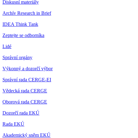
Diskusní materiály
Archív Research in Brief
IDEA Think Tank
Zeptejte se odborníka
Lidé
Správní orgány
Výkonný a dozorčí výbor
Správní rada CERGE-EI
Vědecká rada CERGE
Oborová rada CERGE
Dozorčí rada EKÚ
Rada EKÚ
Akademický sněm EKÚ