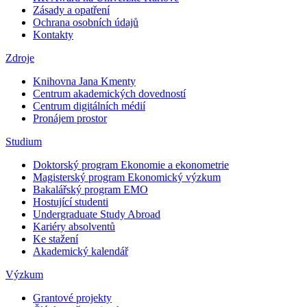
Zásady a opatření
Ochrana osobních údajů
Kontakty
Zdroje
Knihovna Jana Kmenty
Centrum akademických dovedností
Centrum digitálních médií
Pronájem prostor
Studium
Doktorský program Ekonomie a ekonometrie
Magisterský program Ekonomický výzkum
Bakalářský program EMO
Hostující studenti
Undergraduate Study Abroad
Kariéry absolventů
Ke stažení
Akademický kalendář
Výzkum
Grantové projekty