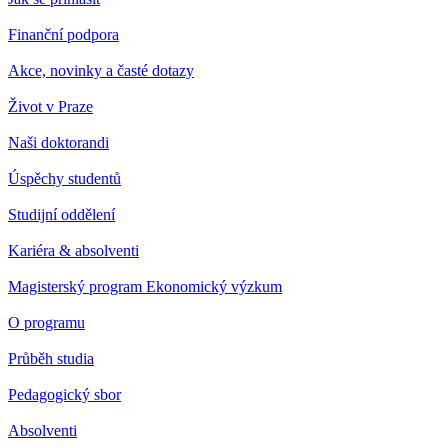
Finanční podpora
Akce, novinky a časté dotazy
Život v Praze
Naši doktorandi
Úspěchy studentů
Studijní oddělení
Kariéra & absolventi
Magisterský program Ekonomický výzkum
O programu
Průběh studia
Pedagogický sbor
Absolventi