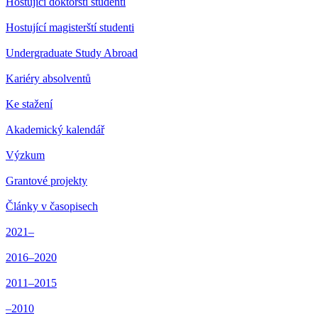
Hostující doktorští studenti
Hostující magisterští studenti
Undergraduate Study Abroad
Kariéry absolventů
Ke stažení
Akademický kalendář
Výzkum
Grantové projekty
Články v časopisech
2021–
2016–2020
2011–2015
–2010