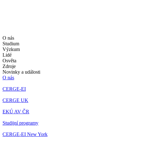
O nás
Studium
Výzkum
Lidé
Osvěta
Zdroje
Novinky a události
O nás
CERGE-EI
CERGE UK
EKÚ AV ČR
Studijní programy
CERGE-EI New York