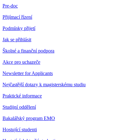
Pre-doc
Přijímací řízení
Podmínky přijetí
Jak se přihlásit
Školné a finanční podpora
Akce pro uchazeče
Newsletter for Applicants
Nejčastější dotazy k magisterskému studiu
Praktické informace
Studijní oddělení
Bakalářský program EMO
Hostující studenti