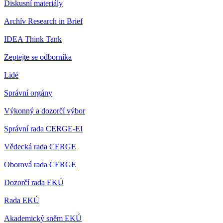
Diskusní materiály
Archív Research in Brief
IDEA Think Tank
Zeptejte se odborníka
Lidé
Správní orgány
Výkonný a dozorčí výbor
Správní rada CERGE-EI
Vědecká rada CERGE
Oborová rada CERGE
Dozorčí rada EKÚ
Rada EKÚ
Akademický sněm EKÚ